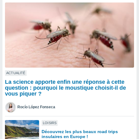
n «
 et
r »,
cédez au
 et vous
z
ation de
qu'ils
 nous ou
aires,
nt de
ACTUALITÉ
t
La science apporte enfin une réponse à cette
er le
question : pourquoi le moustique choisit-il de
ement
vous piquer ?
te, ainsi
Rocío López Fonseca
per un
écifique
us
LOISIRS
de la
Découvrez les plus beaux road trips
 et du
insulaires en Europe !