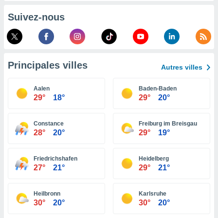
pour
 le
Suivez-nous
ement
afficher
licité ou
enu
lisé,
Principales villes
e vous
Autres villes
r de la
Aalen
Baden-Baden
29°
18°
29°
20°
 non
lisée.
uvez
Constance
Freiburg im Breisgau
28°
20°
29°
19°
ation des
et
à notre
Friedrichshafen
Heidelberg
27°
21°
29°
21°
 par le
 cette
ion en
Heilbronn
Karlsruhe
sur le
30°
20°
30°
20°
«
».