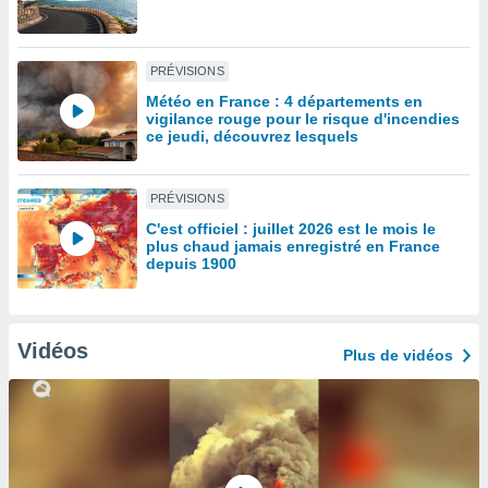
lisé en
 de
. Vous
PRÉVISIONS
rouver
Météo en France : 4 départements en
vigilance rouge pour le risque d'incendies
ations
ce jeudi, découvrez lesquels
re
que de
kies
PRÉVISIONS
r votre
ement à
C'est officiel : juillet 2026 est le mois le
ment en
plus chaud jamais enregistré en France
depuis 1900
sur le
res des
kies
le au
Vidéos
Plus de vidéos
page de
te web.
MENT,
 les