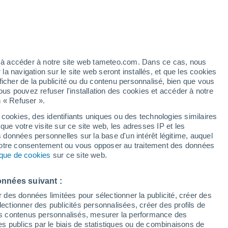
ez à accéder à notre site web tameteo.com. Dans ce cas, nous
 navigation sur le site web seront installés, et que les cookies
ficher de la publicité ou du contenu personnalisé, bien que vous
ous pouvez refuser l'installation des cookies et accéder à notre
n « Refuser ».
tobre
 cookies, des identifiants uniques ou des technologies similaires
que votre visite sur ce site web, les adresses IP et les
 de couverture nuageuse
Radar de pluie
Satellites
Modèles
s données personnelles sur la base d'un intérêt légitime, auquel
 votre consentement ou vous opposer au traitement des données
tique de cookies
sur ce site web.
imanche
Lundi
Mardi
Mercredi
onnées suivant :
9 Août
10 Août
11 Août
12 Août
r des données limitées pour sélectionner la publicité, créer des
sélectionner des publicités personnalisées, créer des profils de
 des contenus personnalisés, mesurer la performance des
s publics par le biais de statistiques ou de combinaisons de
60%