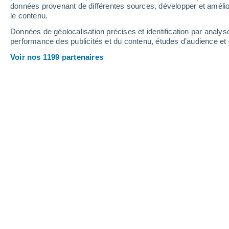
données provenant de différentes sources, développer et amélior
le contenu.
29°
/
15°
33°
/
15°
29°
/
20°
Données de géolocalisation précises et identification par analys
performance des publicités et du contenu, études d’audience e
12
-
31
km/h
8
-
24
km/h
10
13
-
33
km/h
Voir nos 1199 partenaires
Météo Lahr/Schwarzwald aujourd´hui
Ensoleillé
21°
07:00
T. ressentie
21°
Ensoleillé
22°
08:00
T. ressentie
22°
Ensoleillé
23°
09:00
T. ressentie
25°
Éclaircies
26°
11:00
T. ressentie
26°