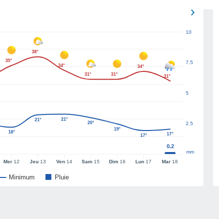
10
38°
35°
7.5
34°
34°
31°
31°
31°
5
21°
21°
20°
2.5
19°
18°
17°
17°
0.2
mm
Mer
12
Jeu
13
Ven
14
Sam
15
Dim
16
Lun
17
Mar
18
Minimum
Pluie