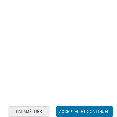
Calendrier lunaire
Lun
Mar
Mer
Jeu
Ven
Sam
Dim
6
7
8
9
10
11
12
13
14
15
16
17
18
19
PARAMÈTRES
ACCEPTER ET CONTINUER