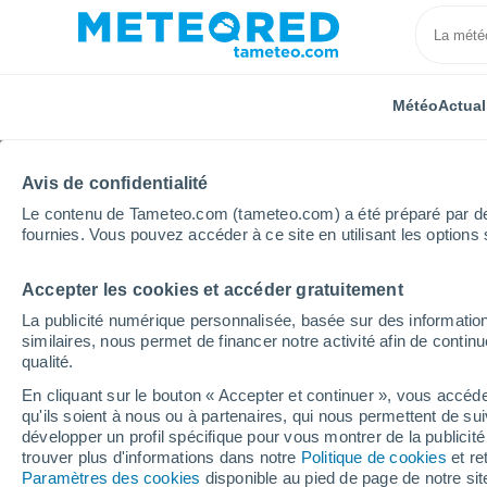
Météo
Actual
Avis de confidentialité
Le contenu de Tameteo.com (tameteo.com) a été préparé par des 
fournies. Vous pouvez accéder à ce site en utilisant les options 
Accepter les cookies et accéder gratuitement
Accueil
Allemagne
Bade-Wurtemberg
Lahr/Sch
La publicité numérique personnalisée, basée sur des information
similaires, nous permet de financer notre activité afin de conti
Météo Lahr/Schwarzwa
qualité.
En cliquant sur le bouton « Accepter et continuer », vous accéde
06:55
Jeudi
qu'ils soient à nous ou à partenaires, qui nous permettent de sui
développer un profil spécifique pour vous montrer de la publicit
trouver plus d'informations dans notre
Politique de cookies
et re
Ensoleillé
Paramètres des cookies
disponible au pied de page de notre si