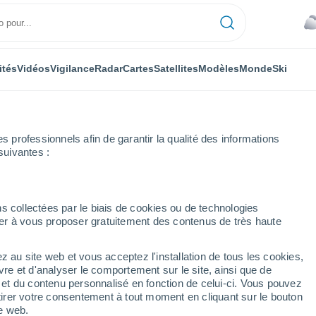
ités
Vidéos
Vigilance
Radar
Cartes
Satellites
Modèles
Monde
Ski
professionnels afin de garantir la qualité des informations
suivantes :
warzwald
s collectées par le biais de cookies ou de technologies
nuer à vous proposer gratuitement des contenus de très haute
ld
z au site web et vous acceptez l'installation de tous les cookies,
...
vre et d'analyser le comportement sur le site, ainsi que de
é et du contenu personnalisé en fonction de celui-ci. Vous pouvez
Heure par heure
tirer votre consentement à tout moment en cliquant sur le bouton
Intervalles nuageux dans les
te web.
prochaines heures