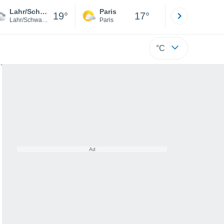
Lahr/Schwarzwald
Paris
Montpelli
19°
17°
Lahr/Schwarzwald
Paris
Hérault
°C