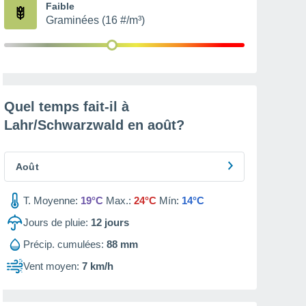
Faible
Graminées (16 #/m³)
Quel temps fait-il à
Lahr/Schwarzwald en
août
?
Août
T. Moyenne:
19°C
Max.:
24°C
Mín:
14°C
Jours de pluie:
12
jours
Précip. cumulées:
88 mm
Vent moyen:
7 km/h