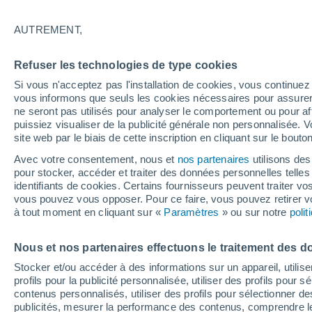
21°
AUTREMENT,
Nord-est
Refuser les technologies de type cookies
Sensation de 21°
5
-
11 km/h
Si vous n'acceptez pas l'installation de cookies, vous continu
vous informons que seuls les cookies nécessaires pour assurer la
ne seront pas utilisés pour analyser le comportement ou pour af
puissiez visualiser de la publicité générale non personnalisée. V
Flash info
site web par le biais de cette inscription en cliquant sur le bouto
Découvrez la tendance météo entre août et oc
Avec votre consentement, nous et
nos partenaires
utilisons des
pour stocker, accéder et traiter des données personnelles telles 
Météo 1 - 7 jours
Heure par heure
Actualité
Carte
identifiants de cookies. Certains fournisseurs peuvent traiter vo
vous pouvez vous opposer. Pour ce faire, vous pouvez retirer
à tout moment en cliquant sur «
Paramètres
» ou sur notre
poli
Demain
Samedi
D
Aujourd´hui
Nous et nos partenaires effectuons le traitement des d
7 Août
8 Août
6 Août
Stocker et/ou accéder à des informations sur un appareil, utilise
profils pour la publicité personnalisée, utiliser des profils pour 
contenus personnalisés, utiliser des profils pour sélectionner
publicités, mesurer la performance des contenus, comprendre le