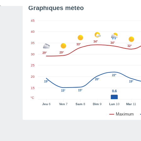
Graphiques météo
45
40
34°
35
34°
33°
32°
29°
29°
30
25
22°
20
20°
19°
19°
15
15°
15°
0.6
°C
Jeu
6
Ven
7
Sam
8
Dim
9
Lun
10
Mar
11
Maximum