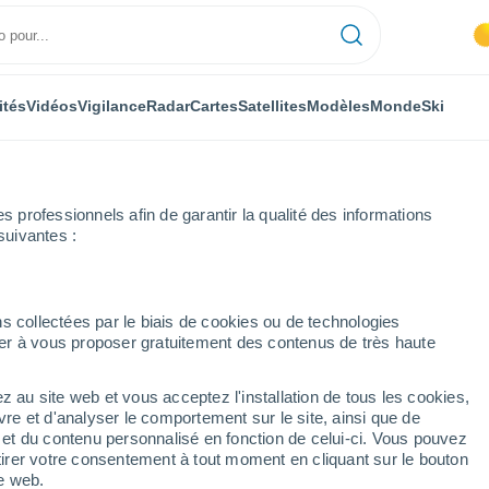
ités
Vidéos
Vigilance
Radar
Cartes
Satellites
Modèles
Monde
Ski
professionnels afin de garantir la qualité des informations
suivantes :
Saint-Yan
Semaine prochaine
s collectées par le biais de cookies ou de technologies
nuer à vous proposer gratuitement des contenus de très haute
jours
z au site web et vous acceptez l'installation de tous les cookies,
...
vre et d'analyser le comportement sur le site, ainsi que de
é et du contenu personnalisé en fonction de celui-ci. Vous pouvez
Heure par heure
tirer votre consentement à tout moment en cliquant sur le bouton
Ciel dégagé dans les prochaines
te web.
heures