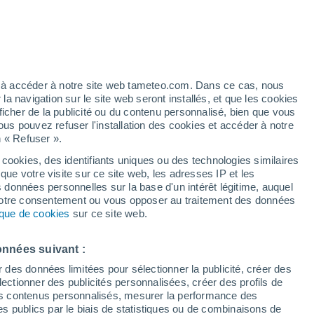
é
ez à accéder à notre site web tameteo.com. Dans ce cas, nous
 navigation sur le site web seront installés, et que les cookies
ficher de la publicité ou du contenu personnalisé, bien que vous
ous pouvez refuser l'installation des cookies et accéder à notre
des températures
Radar de pluie
Satellites
Modèles
n « Refuser ».
 cookies, des identifiants uniques ou des technologies similaires
que votre visite sur ce site web, les adresses IP et les
s données personnelles sur la base d'un intérêt légitime, auquel
Lundi
Mardi
Mercredi
Jeudi
 votre consentement ou vous opposer au traitement des données
17 Août
18 Août
19 Août
20 Août
tique de cookies
sur ce site web.
onnées suivant :
r des données limitées pour sélectionner la publicité, créer des
sélectionner des publicités personnalisées, créer des profils de
31°
/
19°
30°
/
17°
32°
/
18°
29°
/
18°
 des contenus personnalisés, mesurer la performance des
s publics par le biais de statistiques ou de combinaisons de