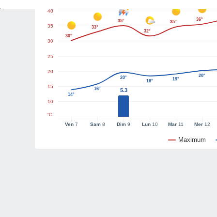
40
36°
35°
35°
35
33°
32°
30°
30
25
20
20°
20°
19°
18°
15
16°
5.3
14°
10
°C
Ven
7
Sam
8
Dim
9
Lun
10
Mar
11
Mer
12
Maximum