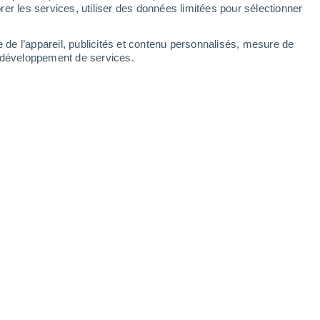
er les services, utiliser des données limitées pour sélectionner
-
37
km/h
9
-
27
km/h
17
-
38
km/h
23
-
48
km/h
e de l’appareil, publicités et contenu personnalisés, mesure de
t développement de services.
Sud-est
0 Faible
3
-
11 km/h
FPS:
non
Sud
0 Faible
4
-
10 km/h
FPS:
non
Sud-ouest
0 Faible
4
-
10 km/h
FPS:
non
Ouest
4 Modéré
4
-
14 km/h
FPS:
6-10
Nord-ouest
7 Élevé
6
-
19 km/h
FPS:
15-25