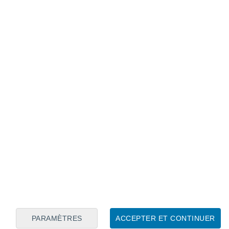
Calendrier lunaire
Lun
Mar
Mer
Jeu
Ven
Sam
Dim
7
8
9
10
11
12
13
14
15
16
17
18
19
20
PARAMÈTRES
ACCEPTER ET CONTINUER
30