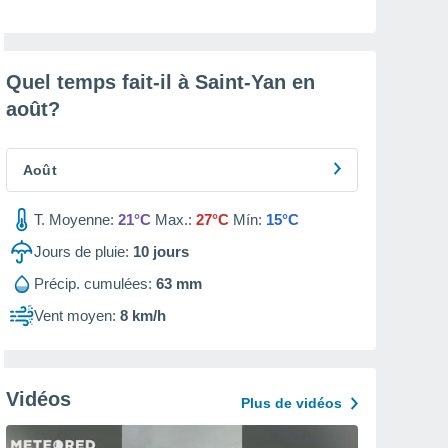
Quel temps fait-il à Saint-Yan en
août
?
Août
T. Moyenne:
21°C
Max.:
27°C
Mín:
15°C
Jours de pluie:
10
jours
Précip. cumulées:
63 mm
Vent moyen:
8 km/h
Vidéos
Plus de vidéos