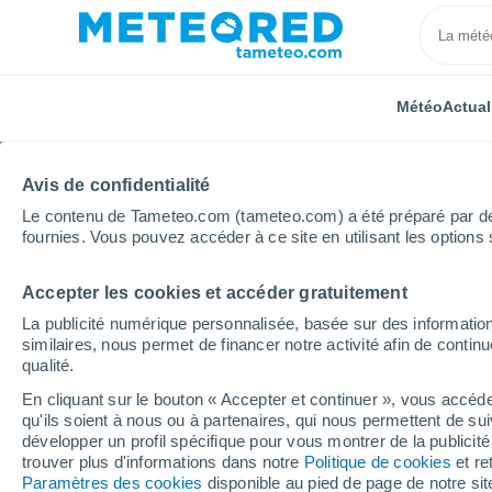
Météo
Actual
Avis de confidentialité
Le contenu de Tameteo.com (tameteo.com) a été préparé par des 
fournies. Vous pouvez accéder à ce site en utilisant les options 
Accepter les cookies et accéder gratuitement
Accueil
Bourgogne-Franche-Comté
Saône-et-Loire
La publicité numérique personnalisée, basée sur des information
similaires, nous permet de financer notre activité afin de conti
Météo Saint-Yan 8 - 14 
qualité.
En cliquant sur le bouton « Accepter et continuer », vous accéde
14:27
Vendredi
qu'ils soient à nous ou à partenaires, qui nous permettent de sui
développer un profil spécifique pour vous montrer de la publicit
trouver plus d'informations dans notre
Politique de cookies
et re
Ensoleillé
Paramètres des cookies
disponible au pied de page de notre si