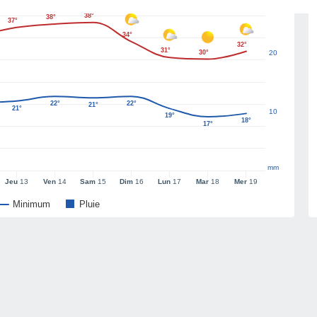
38°
38°
37°
34°
32°
31°
30°
20
22°
22°
21°
21°
10
19°
18°
17°
mm
Jeu
13
Ven
14
Sam
15
Dim
16
Lun
17
Mar
18
Mer
19
Minimum
Pluie