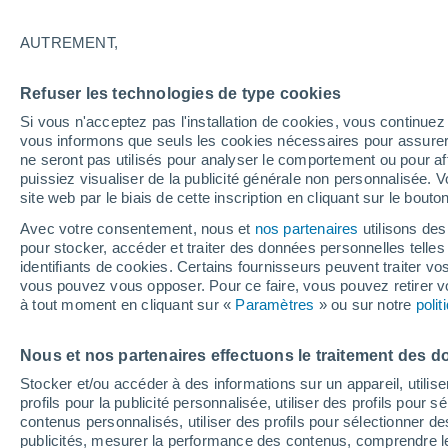
29°
AUTREMENT,
UV
7 Élev
Refuser les technologies de type cookies
Sensation de 27°
FPS
15-25
Si vous n'acceptez pas l'installation de cookies, vous continu
vous informons que seuls les cookies nécessaires pour assurer la
ne seront pas utilisés pour analyser le comportement ou pour af
puissiez visualiser de la publicité générale non personnalisée. V
Météo 1 - 7 jours
Heure par heure
Actualité
Carte 
site web par le biais de cette inscription en cliquant sur le bouto
Avec votre consentement, nous et
nos partenaires
utilisons des
pour stocker, accéder et traiter des données personnelles telles 
identifiants de cookies. Certains fournisseurs peuvent traiter vo
Samedi
Dimanche
Vendredi
vous pouvez vous opposer. Pour ce faire, vous pouvez retirer
15 Août
16 Août
14 Août
à tout moment en cliquant sur «
Paramètres
» ou sur notre
poli
Nous et nos partenaires effectuons le traitement des d
Stocker et/ou accéder à des informations sur un appareil, utilise
profils pour la publicité personnalisée, utiliser des profils pour 
38°
/
21°
34°
/
22°
38°
/
22°
contenus personnalisés, utiliser des profils pour sélectionner
publicités, mesurer la performance des contenus, comprendre le