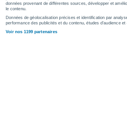
données provenant de différentes sources, développer et amélior
11
-
59
km/h
16
-
43
km/h
15
6
-
27
km/h
le contenu.
Données de géolocalisation précises et identification par analys
performance des publicités et du contenu, études d’audience e
Vendredi 14 août
Voir nos 1199 partenaires
Ciel dégagé
25°
02:00
T. ressentie
26°
Ciel dégagé
23°
05:00
T. ressentie
25°
Ensoleillé
24°
08:00
T. ressentie
25°
Ensoleillé
30°
11:00
T. ressentie
30°
Ensoleillé
37°
14:00
T. ressentie
35°