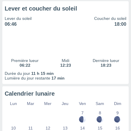
tre
Lever et coucher du soleil
ement,
Lever du soleil
Coucher du soleil
enaires
06:46
18:00
s des
 des
nts
 ou des
gies
es pour
Première lueur
Midi
Dernière lueur
 accéder
06:22
12:23
18:23
r des
Durée du jour
11 h 15 min
Lumière du jour restante
17 min
lles
ue votre
r ce site
Calendrier lunaire
 IP et
Lun
Mar
Mer
Jeu
Ven
Sam
Dim
ifiants
es.
7
8
9
eurs
10
11
12
13
14
15
16
traiter