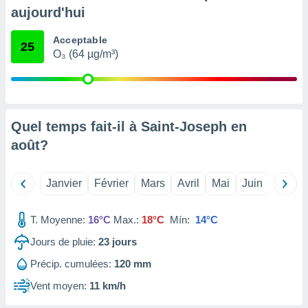
pour
aujourd'hui
 le
ement
Acceptable
afficher
25
O₃ (64 µg/m³)
licité ou
enu
lisé,
e vous
r de la
Quel temps fait-il à Saint-Joseph en
août
?
 non
lisée.
uvez
Janvier
Février
Mars
Avril
Mai
Juin
Juillet
ation des
et
T. Moyenne:
16°C
Max.:
18°C
Mín:
14°C
à notre
 par le
Jours de pluie:
23
jours
 cette
ion en
Précip. cumulées:
120 mm
sur le
Vent moyen:
11 km/h
«
».