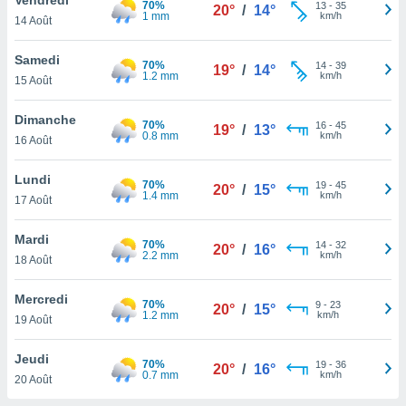
70%
n «
13
-
35
20°
/
14°
1 mm
km/h
14 Août
 et
r »,
cédez au
Samedi
70%
14
-
39
19°
/
14°
 et vous
1.2 mm
km/h
15 Août
z
ation de
Dimanche
70%
16
-
45
19°
/
13°
0.8 mm
km/h
16 Août
qu'ils
 nous ou
aires,
Lundi
70%
19
-
45
20°
/
15°
1.4 mm
km/h
17 Août
nt de
t
Mardi
70%
14
-
32
er le
20°
/
16°
2.2 mm
km/h
18 Août
ement
te, ainsi
Mercredi
70%
9
-
23
20°
/
15°
1.2 mm
km/h
per un
19 Août
écifique
us
Jeudi
70%
19
-
36
de la
20°
/
16°
0.7 mm
km/h
20 Août
 et du