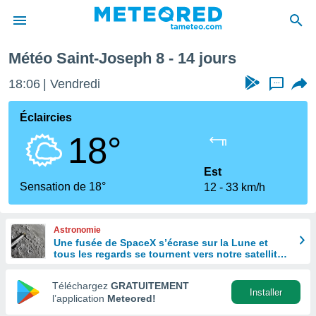
emaine prochaine
Météo Saint-Joseph 8 - 14 jours
e
ntialité
18:06
Vendredi
...
enu de
o.com
Éclaircies
o.com) a
18°
aré par
onnels
Est
arantir
Sensation de 18°
12
33 km/h
té des
ions
. Vous
Astronomie
accéder
Une fusée de SpaceX s’écrase sur la Lune et
e en
tous les regards se tournent vers notre satellite à
 les
la recherche du cratère
Téléchargez
GRATUITEMENT
s :
Installer
l’application
Meteored!
r les