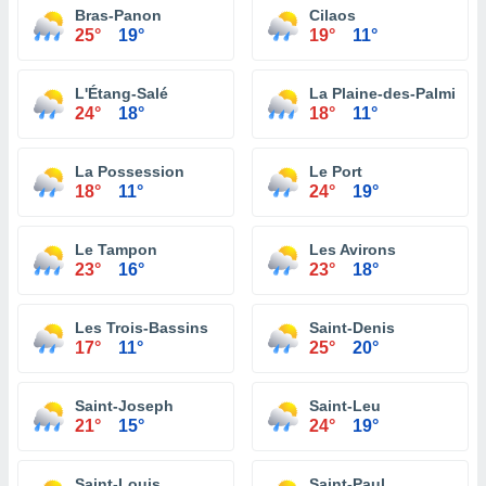
Bras-Panon
Cilaos
25°
19°
19°
11°
L'Étang-Salé
La Plaine-des-Palmiste
24°
18°
18°
11°
La Possession
Le Port
18°
11°
24°
19°
Le Tampon
Les Avirons
23°
16°
23°
18°
Les Trois-Bassins
Saint-Denis
17°
11°
25°
20°
Saint-Joseph
Saint-Leu
21°
15°
24°
19°
Saint-Louis
Saint-Paul