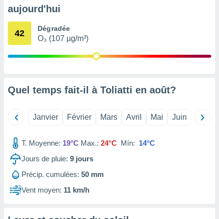
pour
aujourd'hui
 le
ement
Dégradée
afficher
42
O₃ (107 µg/m³)
licité ou
enu
lisé,
e vous
r de la
Quel temps fait-il à Toliatti en
août
?
 non
lisée.
Janvier
Février
Mars
Avril
Mai
Juin
Juillet
uvez
ation des
T. Moyenne:
19°C
Max.:
24°C
Mín:
14°C
et
Jours de pluie:
9
jours
à notre
 par le
Précip. cumulées:
50 mm
 cette
ion en
Vent moyen:
11 km/h
sur le
«
».