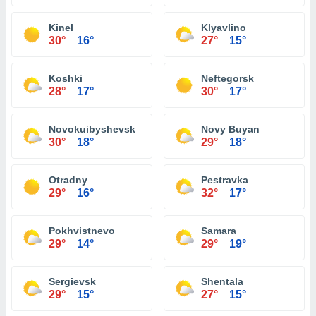
Kinel
Klyavlino
30°
16°
27°
15°
Koshki
Neftegorsk
28°
17°
30°
17°
Novokuibyshevsk
Novy Buyan
30°
18°
29°
18°
Otradny
Pestravka
29°
16°
32°
17°
Pokhvistnevo
Samara
29°
14°
29°
19°
Sergievsk
Shentala
29°
15°
27°
15°