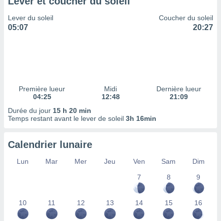
Lever et coucher du soleil
tre
Lever du soleil
Coucher du soleil
ement,
05:07
20:27
enaires
s des
 des
nts
 ou des
gies
Première lueur
Midi
Dernière lueur
es pour
04:25
12:48
21:09
 accéder
Durée du jour
15 h 20 min
r des
Temps restant avant le lever de soleil
3h 16min
lles
ue votre
Calendrier lunaire
r ce site
Lun
Mar
Mer
Jeu
Ven
Sam
Dim
 IP et
7
8
9
ifiants
es.
10
11
12
13
14
15
16
eurs
traiter