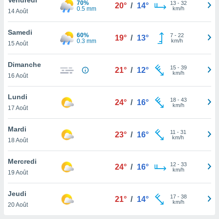
70%
n «
13
-
32
20°
/
14°
0.5 mm
km/h
14 Août
 et
r »,
cédez au
Samedi
60%
7
-
22
19°
/
13°
 et vous
0.3 mm
km/h
15 Août
z
ation de
Dimanche
15
-
39
21°
/
12°
km/h
16 Août
qu'ils
 nous ou
aires,
Lundi
18
-
43
24°
/
16°
km/h
17 Août
nt de
t
Mardi
11
-
31
er le
23°
/
16°
km/h
18 Août
ement
te, ainsi
Mercredi
12
-
33
24°
/
16°
km/h
per un
19 Août
écifique
us
Jeudi
17
-
38
de la
21°
/
14°
km/h
20 Août
 et du