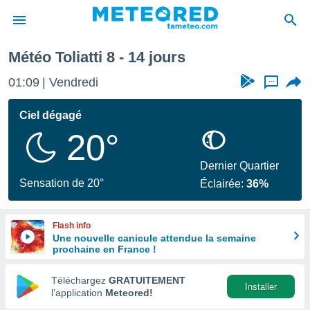
haine
Météo Toliatti 8 - 14 jours
e
ntialité
01:09
Vendredi
...
enu de
o.com
Ciel dégagé
o.com) a
20°
aré par
onnels
Dernier Quartier
arantir
Sensation de 20°
Éclairée:
36%
té des
ions
. Vous
Flash info
accéder
Une nouvelle canicule attendue la semaine
e en
prochaine en France !
 les
Téléchargez
GRATUITEMENT
s :
Installer
l’application
Meteored!
r les