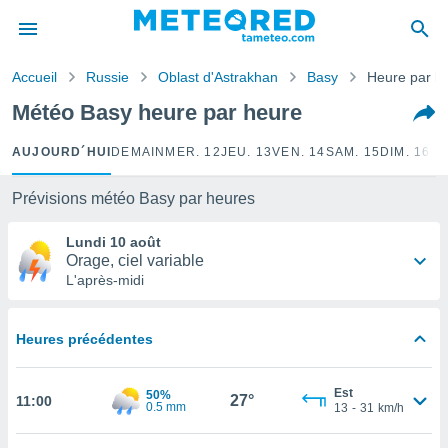
e
ntialité
Accueil
Russie
Oblast d'Astrakhan
Basy
Heure par h
enu de
o.com
Météo Basy heure par heure
o.com) a
aré par
AUJOURD´HUI
DEMAIN
MER. 12
JEU. 13
VEN. 14
SAM. 15
DIM. 16
LU
onnels
arantir
Prévisions météo Basy par heures
té des
ions
Lundi 10 août
. Vous
Orage, ciel variable
accéder
L'après-midi
e en
 les
Heures précédentes
s :
r les
Est
50%
27°
11:00
0.5 mm
s et
13
-
31
km/h
r
tement