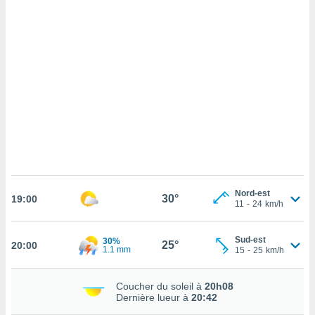
cédez au
 et vous
z
ation de
qu'ils
 nous ou
aires,
nt de
t
er le
ement
te, ainsi
Nord-est
30°
19:00
11
-
24
km/h
per un
écifique
us
Sud-est
30%
25°
20:00
de la
1.1 mm
15
-
25
km/h
 et du
lisé en
Coucher du soleil à
20h08
Dernière lueur à
20:42
 de
. Vous