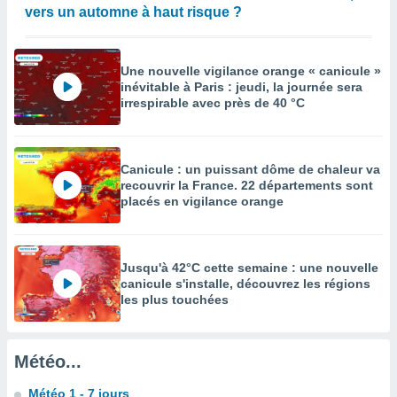
vers un automne à haut risque ?
enaires
s des
 des
nts
Une nouvelle vigilance orange « canicule »
inévitable à Paris : jeudi, la journée sera
 ou des
irrespirable avec près de 40 °C
gies
es pour
 accéder
r des
Canicule : un puissant dôme de chaleur va
recouvrir la France. 22 départements sont
lles
placés en vigilance orange
ue votre
r ce site
 IP et
Jusqu'à 42°C cette semaine : une nouvelle
ifiants
canicule s'installe, découvrez les régions
es.
les plus touchées
eurs
traiter
nées
Météo...
lles sur
d'un
Météo 1 - 7 jours