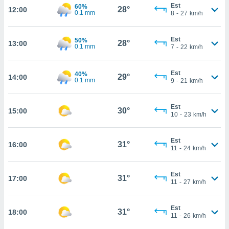
Est
60%
28°
12:00
cité
0.1 mm
8
-
27
km/h
ue
lisée,
ACCEPTER
Est
50%
ur des
28°
13:00
ET
0.1 mm
7
-
22
km/h
ions
CONTINUER
es par le
 cookies
Est
40%
29°
14:00
0.1 mm
PARAMÈTRES
9
-
21
km/h
gies
es, nous
Est
de
30°
15:00
10
-
23
km/h
 notre
afin de
r à vous
Est
31°
16:00
11
-
24
km/h
r
ment des
 de très
Est
31°
alité.
17:00
11
-
27
km/h
ant sur
n «
Est
31°
18:00
 et
11
-
26
km/h
r »,