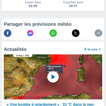
afficher
Lever lune
Coucher lune
licité ou
02:09
18:57
enu
lisé,
e vous
Partager les prévisions météo
r de la
 non
lisée.
uvez
Actualités
À la une
ation des
et
à notre
 par le
 cette
ion en
sur le
«
».
tre
ement,
« Une bombe à retardement » : 33 °C dans la mer,