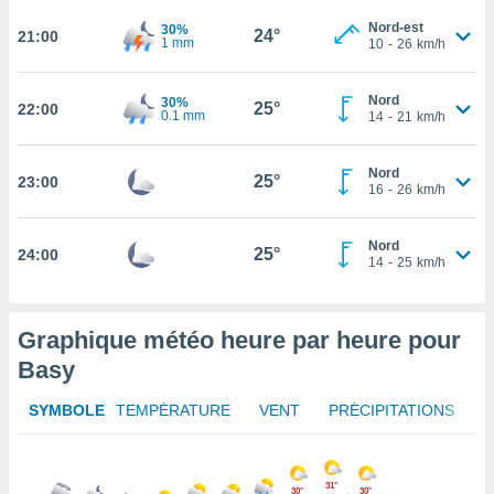
rouver
Nord-est
30%
24°
21:00
1 mm
10
-
26
km/h
ations
re
que de
Nord
30%
25°
22:00
0.1 mm
14
-
21
km/h
kies
r votre
ement à
Nord
25°
23:00
ment en
16
-
26
km/h
sur le
Nord
res des
25°
24:00
14
-
25
km/h
kies
le au
page de
te web.
Graphique météo heure par heure pour
Basy
MENT,
SYMBOLE
TEMPÉRATURE
VENT
PRÉCIPITATIONS
 les
logies
e
s
31°
30°
30°