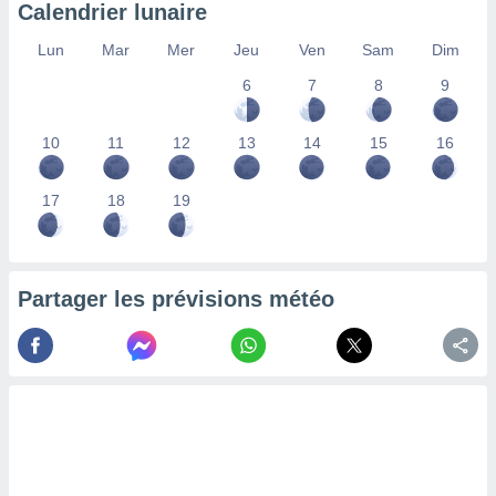
Calendrier lunaire
nées
lles sur
Lun
Mar
Mer
Jeu
Ven
Sam
Dim
d'un
égitime,
6
7
8
9
vous
vous
 Pour ce
10
11
12
13
14
15
16
ous
etirer
17
18
19
ement
 opposer
ement
nées à
Partager les prévisions météo
ment en
 sur «
res
» ou
e
que de
kies
ite web.
t nos