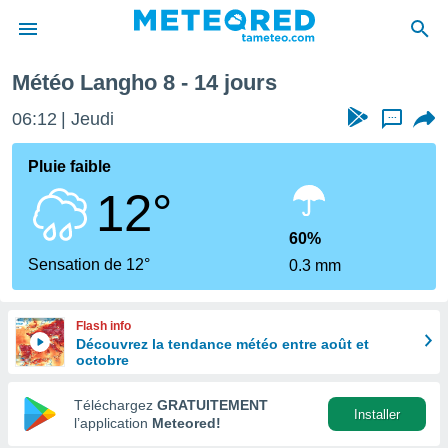
Semaine prochaine
Météo Langho 8 - 14 jours
e
ntialité
06:12
Jeudi
...
enu de
o.com
Pluie faible
o.com) a
12°
aré par
onnels
60%
arantir
Sensation de 12°
0.3 mm
té des
ions
. Vous
Flash info
accéder
Découvrez la tendance météo entre août et
e en
octobre
 les
Téléchargez
GRATUITEMENT
s :
Installer
l’application
Meteored!
r les