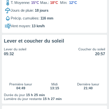
T. Moyenne:
15°C
Max.:
18°C
Mín:
12°C
tre
ement,
Jours de pluie:
18
jours
Précip. cumulées:
116 mm
enaires
s des
Vent moyen:
13 km/h
 des
nts
 ou des
Lever et coucher du soleil
gies
es pour
Lever du soleil
Coucher du soleil
 accéder
05:32
20:57
r des
lles
ue votre
r ce site
 IP et
Première lueur
Midi
Dernière lueur
04:49
13:15
21:40
ifiants
es.
Durée du jour
15 h 25 min
Lumière du jour restante
15 h 27 min
eurs
traiter