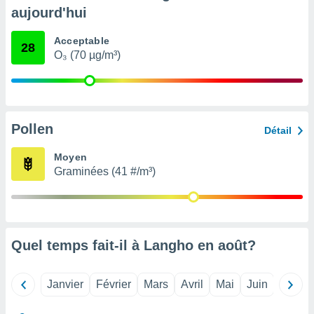
pour
aujourd'hui
 le
ement
Acceptable
afficher
28
O₃ (70 µg/m³)
licité ou
enu
lisé,
e vous
r de la
Pollen
Détail
 non
Moyen
lisée.
Graminées (41 #/m³)
uvez
ation des
et
à notre
 par le
Quel temps fait-il à Langho en
août
?
 cette
ion en
sur le
Janvier
Février
Mars
Avril
Mai
Juin
Juillet
«
».