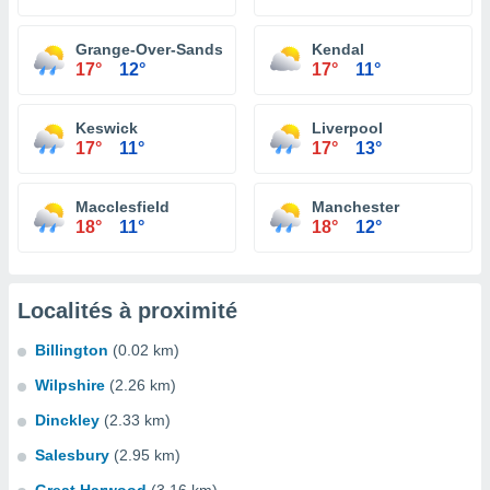
Grange-Over-Sands
Kendal
17°
12°
17°
11°
Keswick
Liverpool
17°
11°
17°
13°
Macclesfield
Manchester
18°
11°
18°
12°
Localités à proximité
Billington
(0.02 km)
Wilpshire
(2.26 km)
Dinckley
(2.33 km)
Salesbury
(2.95 km)