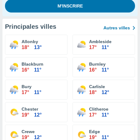
Principales villes
Autres villes
Allonby
Ambleside
18°
13°
17°
11°
Blackburn
Burnley
16°
11°
16°
11°
Bury
Carlisle
17°
11°
18°
12°
Chester
Clitheroe
19°
12°
17°
11°
Crewe
Edge
19°
12°
19°
11°