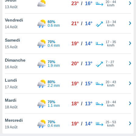
n «
20
-
44
23°
/
16°
km/h
13 Août
 et
r »,
cédez au
Vendredi
60%
13
-
34
21°
/
14°
 et vous
0.6 mm
km/h
14 Août
z
ation de
Samedi
70%
17
-
35
19°
/
14°
0.4 mm
km/h
15 Août
qu'ils
 nous ou
aires,
Dimanche
70%
7
-
27
20°
/
13°
1.9 mm
km/h
16 Août
nt de
t
Lundi
80%
20
-
43
er le
19°
/
15°
2.2 mm
km/h
17 Août
ement
te, ainsi
Mardi
70%
19
-
44
18°
/
13°
1.1 mm
km/h
per un
18 Août
écifique
us
Mercredi
70%
25
-
53
de la
19°
/
14°
0.4 mm
km/h
19 Août
 et du