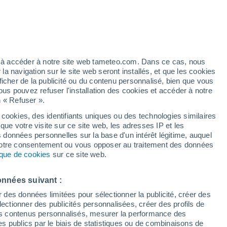
 élevé!
ez à accéder à notre site web tameteo.com. Dans ce cas, nous
 navigation sur le site web seront installés, et que les cookies
ficher de la publicité ou du contenu personnalisé, bien que vous
ous pouvez refuser l'installation des cookies et accéder à notre
n « Refuser ».
 cookies, des identifiants uniques ou des technologies similaires
que votre visite sur ce site web, les adresses IP et les
de pluie
Radar de pluie
Satellites
Modèles
s données personnelles sur la base d'un intérêt légitime, auquel
 votre consentement ou vous opposer au traitement des données
tique de cookies
sur ce site web.
Lundi
Mardi
Mercredi
Jeudi
onnées suivant :
17 Août
18 Août
19 Août
20 Août
r des données limitées pour sélectionner la publicité, créer des
sélectionner des publicités personnalisées, créer des profils de
 des contenus personnalisés, mesurer la performance des
s publics par le biais de statistiques ou de combinaisons de