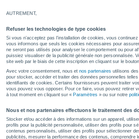
31°
AUTREMENT,
UV
9 Très
Refuser les technologies de type cookies
Sensation de 30°
FPS
25-50
Si vous n'acceptez pas l'installation de cookies, vous continu
vous informons que seuls les cookies nécessaires pour assurer la
ne seront pas utilisés pour analyser le comportement ou pour af
puissiez visualiser de la publicité générale non personnalisée. V
Flash info
site web par le biais de cette inscription en cliquant sur le bouto
Une nouvelle canicule attendue la semaine
prochaine en France !
Avec votre consentement, nous et
nos partenaires
utilisons des
pour stocker, accéder et traiter des données personnelles telles 
Météo 1 - 7 jours
Heure par heure
Actualité
Carte 
identifiants de cookies. Certains fournisseurs peuvent traiter vo
vous pouvez vous opposer. Pour ce faire, vous pouvez retirer
à tout moment en cliquant sur «
Paramètres
» ou sur notre
poli
Samedi
Dimanche
Vendredi
Nous et nos partenaires effectuons le traitement des d
15 Août
16 Août
14 Août
Stocker et/ou accéder à des informations sur un appareil, utilise
profils pour la publicité personnalisée, utiliser des profils pour 
contenus personnalisés, utiliser des profils pour sélectionner
publicités, mesurer la performance des contenus, comprendre le