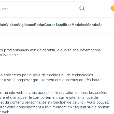
ités
Vidéos
Vigilance
Radar
Cartes
Satellites
Modèles
Monde
Ski
professionnels afin de garantir la qualité des informations
suivantes :
ros
Semaine prochaine
s collectées par le biais de cookies ou de technologies
nuer à vous proposer gratuitement des contenus de très haute
urs
z au site web et vous acceptez l'installation de tous les cookies,
...
vre et d'analyser le comportement sur le site, ainsi que de
é et du contenu personnalisé en fonction de celui-ci. Vous pouvez
Heure par heure
tirer votre consentement à tout moment en cliquant sur le bouton
Brume de poussière dans les
te web.
prochaines heures