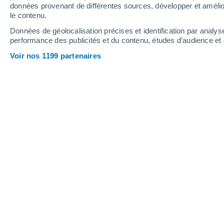
données provenant de différentes sources, développer et amélior
le contenu.
37°
/
19°
37°
/
21°
37°
/
15°
Données de géolocalisation précises et identification par analys
performance des publicités et du contenu, études d’audience e
10
-
35
km/h
14
-
41
km/h
10
10
-
38
km/h
Voir nos 1199 partenaires
Vendredi 14 août
Ciel dégagé
17°
01:00
T. ressentie
17°
Ciel dégagé
15°
04:00
T. ressentie
15°
Ensoleillé
17°
07:00
T. ressentie
17°
Ensoleillé
27°
10:00
T. ressentie
27°