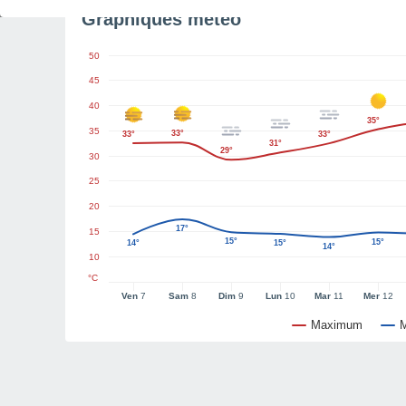
Graphiques météo
50
45
40
35°
35
33°
33°
33°
31°
29°
30
25
20
17°
15
15°
15°
14°
15°
14°
10
°C
Ven
7
Sam
8
Dim
9
Lun
10
Mar
11
Mer
12
Maximum