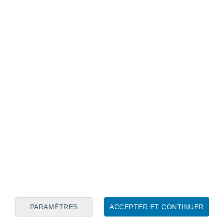
Calendrier lunaire
Lun
Mar
Mer
Jeu
Ven
Sam
Dim
7
8
9
10
11
12
13
14
15
16
17
18
19
20
PARAMÈTRES
ACCEPTER ET CONTINUER