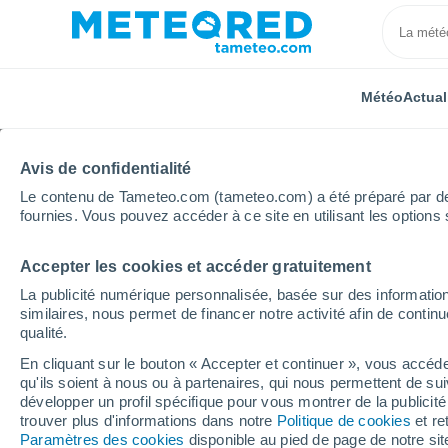
Météo
Actual
Avis de confidentialité
Le contenu de Tameteo.com (tameteo.com) a été préparé par des 
fournies. Vous pouvez accéder à ce site en utilisant les options 
Accepter les cookies et accéder gratuitement
Accueil
Portugal
District de Castelo Branco
Olei
La publicité numérique personnalisée, basée sur des information
similaires, nous permet de financer notre activité afin de conti
Météo Oleiros 8 - 14 jo
qualité.
En cliquant sur le bouton « Accepter et continuer », vous accéde
12:46
Vendredi
qu'ils soient à nous ou à partenaires, qui nous permettent de sui
développer un profil spécifique pour vous montrer de la publicit
trouver plus d'informations dans notre
Politique de cookies
et re
Ensoleillé
Paramètres des cookies
disponible au pied de page de notre si