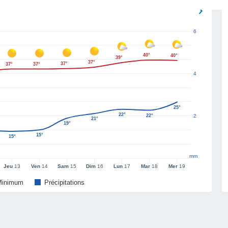
6
40°
40°
39°
37°
37°
37°
37°
4
25°
22°
22°
2
21°
19°
15°
15°
mm
Jeu
13
Ven
14
Sam
15
Dim
16
Lun
17
Mar
18
Mer
19
Minimum
Précipitations