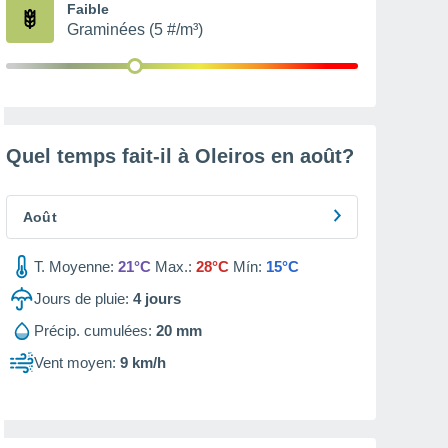
Faible
Graminées (5 #/m³)
Quel temps fait-il à Oleiros en
août
?
Août
T. Moyenne:
21°C
Max.:
28°C
Mín:
15°C
Jours de pluie:
4
jours
Précip. cumulées:
20 mm
Vent moyen:
9 km/h