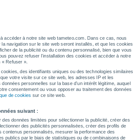
t
h
ez à accéder à notre site web tameteo.com. Dans ce cas, nous
 navigation sur le site web seront installés, et que les cookies
ficher de la publicité ou du contenu personnalisé, bien que vous
ous pouvez refuser l'installation des cookies et accéder à notre
n « Refuser ».
end
ments
 cookies, des identifiants uniques ou des technologies similaires
que votre visite sur ce site web, les adresses IP et les
de pluie
Radar de pluie
Satellites
Modèles
s données personnelles sur la base d'un intérêt légitime, auquel
 votre consentement ou vous opposer au traitement des données
tique de cookies
sur ce site web.
Mardi
Mercredi
Jeudi
Vendredi
onnées suivant :
11 Août
12 Août
13 Août
14 Août
r des données limitées pour sélectionner la publicité, créer des
sélectionner des publicités personnalisées, créer des profils de
 des contenus personnalisés, mesurer la performance des
s publics par le biais de statistiques ou de combinaisons de