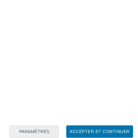
Calendrier lunaire
Lun
Mar
Mer
Jeu
Ven
Sam
Dim
8
9
10
11
12
13
14
15
16
17
18
19
20
21
PARAMÈTRES
ACCEPTER ET CONTINUER