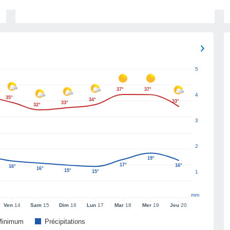
5
37°
37°
4
35°
34°
33°
33°
32°
3
2
19°
17°
16°
16°
16°
15°
15°
1
mm
Ven
14
Sam
15
Dim
16
Lun
17
Mar
18
Mer
19
Jeu
20
Minimum
Précipitations