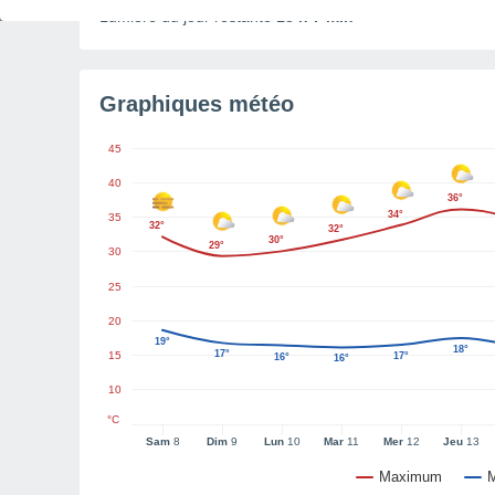
Lumière du jour restante
13 h 7 min
Graphiques météo
45
40
36°
34°
35
32°
32°
30°
29°
30
25
20
19°
18°
17°
15
17°
16°
16°
10
°C
Sam
8
Dim
9
Lun
10
Mar
11
Mer
12
Jeu
13
Maximum