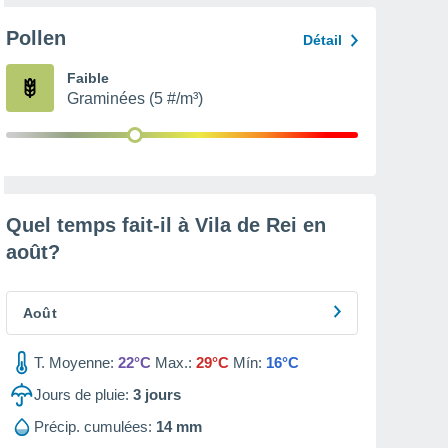
Pollen
Détail
Faible
Graminées (5 #/m³)
Quel temps fait-il à Vila de Rei en
août
?
Août
T. Moyenne:
22°C
Max.:
29°C
Mín:
16°C
Jours de pluie:
3
jours
Précip. cumulées:
14 mm