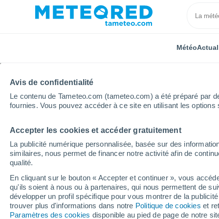
Météo
Actual
Avis de confidentialité
Le contenu de Tameteo.com (tameteo.com) a été préparé par des 
fournies. Vous pouvez accéder à ce site en utilisant les options 
Accepter les cookies et accéder gratuitement
Accueil
Portugal
District de Castelo Branco
Vila
La publicité numérique personnalisée, basée sur des information
similaires, nous permet de financer notre activité afin de conti
Météo Vila de Rei
qualité.
En cliquant sur le bouton « Accepter et continuer », vous accéde
07:59
Samedi
qu'ils soient à nous ou à partenaires, qui nous permettent de sui
développer un profil spécifique pour vous montrer de la publicit
trouver plus d'informations dans notre
Politique de cookies
et re
Brume de poussière
Paramètres des cookies
disponible au pied de page de notre si