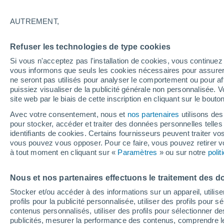
21°
AUTREMENT,
Nord-oues
Refuser les technologies de type cookies
Sensation de 21°
5
-
13 km/
Si vous n'acceptez pas l'installation de cookies, vous continu
vous informons que seuls les cookies nécessaires pour assurer la
ne seront pas utilisés pour analyser le comportement ou pour af
puissiez visualiser de la publicité générale non personnalisée. V
Prévisions
site web par le biais de cette inscription en cliquant sur le bouto
Canicule en France : la vigilance orange s'ét
déjà ce samedi à 12h, découvrez les départe
Avec votre consentement, nous et
nos partenaires
utilisons des
concernés
pour stocker, accéder et traiter des données personnelles telles 
Météo 1 - 7 jours
Heure par heure
Actualité
Carte 
identifiants de cookies. Certains fournisseurs peuvent traiter vo
vous pouvez vous opposer. Pour ce faire, vous pouvez retirer
à tout moment en cliquant sur «
Paramètres
» ou sur notre
poli
Demain
Lundi
Aujourd´hui
Nous et nos partenaires effectuons le traitement des d
9 Août
10 Août
8 Août
Stocker et/ou accéder à des informations sur un appareil, utilise
profils pour la publicité personnalisée, utiliser des profils pour 
contenus personnalisés, utiliser des profils pour sélectionner
publicités, mesurer la performance des contenus, comprendre le