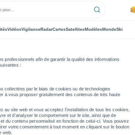
ités
Vidéos
Vigilance
Radar
Cartes
Satellites
Modèles
Monde
Ski
professionnels afin de garantir la qualité des informations
suivantes :
 de Rei
s collectées par le biais de cookies ou de technologies
nuer à vous proposer gratuitement des contenus de très haute
z au site web et vous acceptez l'installation de tous les cookies,
...
vre et d'analyser le comportement sur le site, ainsi que de
é et du contenu personnalisé en fonction de celui-ci. Vous pouvez
Heure par heure
tirer votre consentement à tout moment en cliquant sur le bouton
Brume de poussière dans les
te web.
prochaines heures