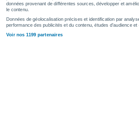
données provenant de différentes sources, développer et amélior
le contenu.
29°
/
17°
30°
/
16°
32°
/
19°
Données de géolocalisation précises et identification par analys
performance des publicités et du contenu, études d’audience e
19
-
43
km/h
19
-
44
km/h
16
18
-
43
km/h
Voir nos 1199 partenaires
Météo Vila de Rei aujourd´hui
, 8 août
Brume de poussi
21°
08:00
T. ressentie
21°
Brume de poussi
24°
09:00
T. ressentie
25°
Brume de poussi
26°
10:00
T. ressentie
26°
Brume de poussi
28°
11:00
T. ressentie
27°