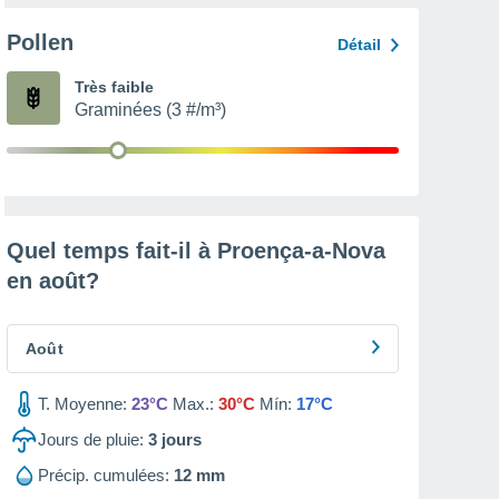
Pollen
Détail
Très faible
Graminées (3 #/m³)
Quel temps fait-il à Proença-a-Nova
en
août
?
Août
T. Moyenne:
23°C
Max.:
30°C
Mín:
17°C
Jours de pluie:
3
jours
Précip. cumulées:
12 mm