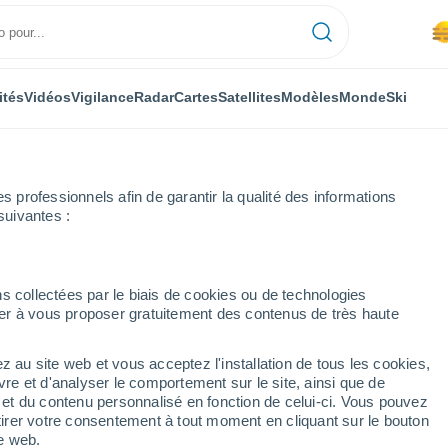
ités
Vidéos
Vigilance
Radar
Cartes
Satellites
Modèles
Monde
Ski
professionnels afin de garantir la qualité des informations
suivantes :
ença-a-Nova
s collectées par le biais de cookies ou de technologies
nuer à vous proposer gratuitement des contenus de très haute
z au site web et vous acceptez l'installation de tous les cookies,
...
vre et d'analyser le comportement sur le site, ainsi que de
é et du contenu personnalisé en fonction de celui-ci. Vous pouvez
Heure par heure
tirer votre consentement à tout moment en cliquant sur le bouton
Brume de poussière dans les
te web.
prochaines heures