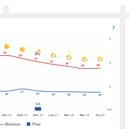
6
36°
34°
32°
31°
4
30°
29°
28°
2
17°
16°
16°
16°
15°
15°
15°
0.3
mm
Ven
14
Sam
15
Dim
16
Lun
17
Mar
18
Mer
19
Jeu
20
Minimum
Pluie