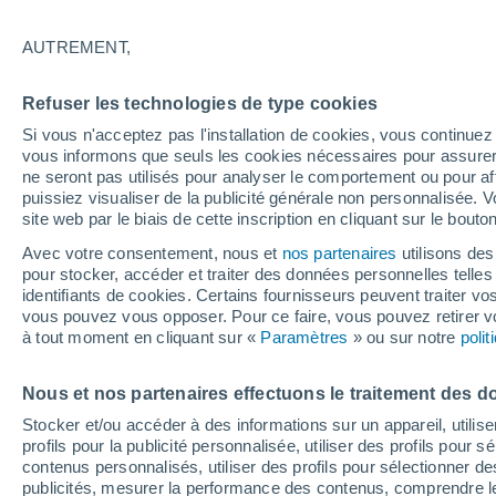
31°
AUTREMENT,
UV
7 Élev
Refuser les technologies de type cookies
Sensation de 30°
FPS
15-25
Si vous n'acceptez pas l'installation de cookies, vous continu
vous informons que seuls les cookies nécessaires pour assurer la
ne seront pas utilisés pour analyser le comportement ou pour af
puissiez visualiser de la publicité générale non personnalisée. V
Prévisions
site web par le biais de cette inscription en cliquant sur le bouto
Hausse des températures qui se renforce
dimanche en France
Avec votre consentement, nous et
nos partenaires
utilisons des
pour stocker, accéder et traiter des données personnelles telles 
Météo 1 - 7 jours
Heure par heure
Actualité
Carte 
identifiants de cookies. Certains fournisseurs peuvent traiter vo
vous pouvez vous opposer. Pour ce faire, vous pouvez retirer
à tout moment en cliquant sur «
Paramètres
» ou sur notre
poli
Demain
Lundi
Aujourd´hui
Nous et nos partenaires effectuons le traitement des d
9 Août
10 Août
8 Août
Stocker et/ou accéder à des informations sur un appareil, utilise
profils pour la publicité personnalisée, utiliser des profils pour 
contenus personnalisés, utiliser des profils pour sélectionner
publicités, mesurer la performance des contenus, comprendre le