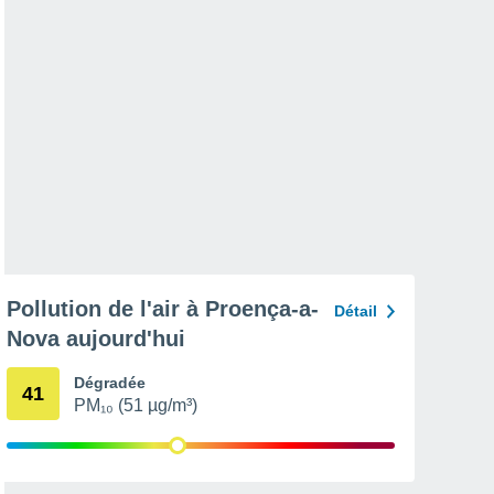
Pollution de l'air à Proença-a-
Détail
Nova aujourd'hui
Dégradée
41
PM₁₀ (51 µg/m³)