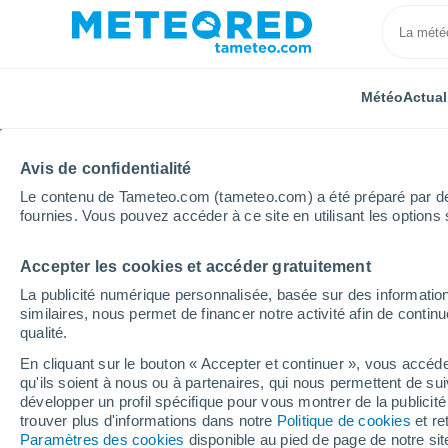
Météo
Actual
Avis de confidentialité
Le contenu de Tameteo.com (tameteo.com) a été préparé par des 
fournies. Vous pouvez accéder à ce site en utilisant les options 
Accepter les cookies et accéder gratuitement
Accueil
Portugal
District de Castelo Branco
Pro
La publicité numérique personnalisée, basée sur des information
similaires, nous permet de financer notre activité afin de conti
Météo Proença-a-Nova
qualité.
En cliquant sur le bouton « Accepter et continuer », vous accéde
12:29
Samedi
qu'ils soient à nous ou à partenaires, qui nous permettent de sui
développer un profil spécifique pour vous montrer de la publicit
trouver plus d'informations dans notre
Politique de cookies
et re
Brume de poussière
Paramètres des cookies
disponible au pied de page de notre si