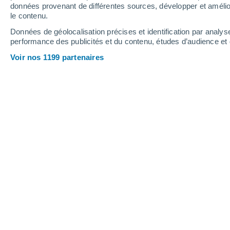
données provenant de différentes sources, développer et amélior
le contenu.
30°
/
15°
32°
/
14°
33°
/
19°
Données de géolocalisation précises et identification par analys
performance des publicités et du contenu, études d’audience e
18
-
41
km/h
16
-
39
km/h
16
18
-
43
km/h
Voir nos 1199 partenaires
Météo Proença-a-Nova aujourd´hui
, 8
Brume de poussi
31°
12:00
T. ressentie
30°
Brume de poussi
32°
13:00
T. ressentie
30°
Brume de poussi
32°
14:00
T. ressentie
31°
Brume de poussi
33°
15:00
T. ressentie
31°