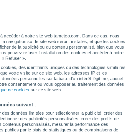
é
ez à accéder à notre site web tameteo.com. Dans ce cas, nous
 navigation sur le site web seront installés, et que les cookies
ficher de la publicité ou du contenu personnalisé, bien que vous
ous pouvez refuser l'installation des cookies et accéder à notre
n « Refuser ».
 cookies, des identifiants uniques ou des technologies similaires
que votre visite sur ce site web, les adresses IP et les
de pluie
Radar de pluie
Satellites
Modèles
s données personnelles sur la base d'un intérêt légitime, auquel
 votre consentement ou vous opposer au traitement des données
tique de cookies
sur ce site web.
Mardi
Mercredi
Jeudi
Vendredi
onnées suivant :
11 Août
12 Août
13 Août
14 Août
r des données limitées pour sélectionner la publicité, créer des
sélectionner des publicités personnalisées, créer des profils de
 des contenus personnalisés, mesurer la performance des
s publics par le biais de statistiques ou de combinaisons de