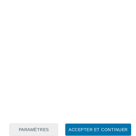
Calendrier lunaire
Lun
Mar
Mer
Jeu
Ven
Sam
Dim
8
9
10
11
12
13
14
15
16
17
18
19
20
21
PARAMÈTRES
ACCEPTER ET CONTINUER