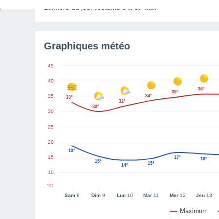
Lumière du jour restante
8 h 37 min
Graphiques météo
45
40
36°
35°
35
34°
33°
32°
30°
30
25
20
19°
15
17°
16°
15°
15°
14°
10
°C
Sam
8
Dim
9
Lun
10
Mar
11
Mer
12
Jeu
13
Maximum