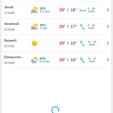
lisé en
Jeudi
 de
30%
5
-
28
29°
/
16°
1.5 mm
km/h
13 Août
. Vous
rouver
Vendredi
30%
8
-
32
29°
/
17°
ations
1 mm
km/h
14 Août
re
que de
Samedi
kies
10
-
35
29°
/
15°
km/h
15 Août
r votre
ement à
ment en
Dimanche
60%
10
-
47
28°
/
16°
sur le
0.3 mm
km/h
16 Août
res des
kies
le au
page de
te web.
MENT,
 les