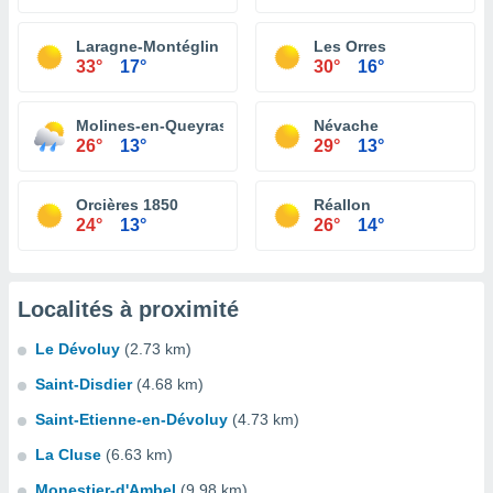
Laragne-Montéglin
Les Orres
33°
17°
30°
16°
Molines-en-Queyras
Névache
26°
13°
29°
13°
Orcières 1850
Réallon
24°
13°
26°
14°
Localités à proximité
Le Dévoluy
(2.73 km)
Saint-Disdier
(4.68 km)
Saint-Etienne-en-Dévoluy
(4.73 km)
La Cluse
(6.63 km)
Monestier-d'Ambel
(9.98 km)