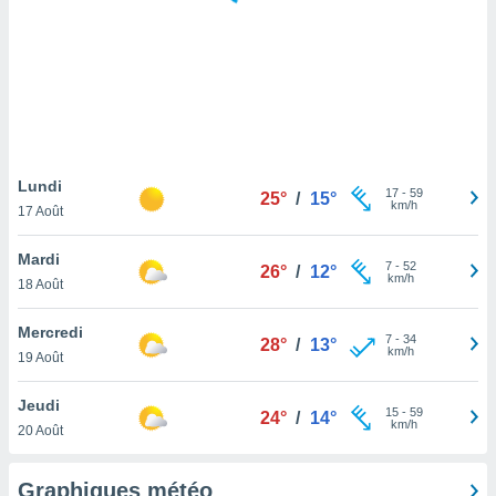
logies
e
s
tez pas
ation de
, vous
z à
à notre
Lundi
17
-
59
25°
/
15°
km/h
17 Août
.com.
 cas,
Mardi
7
-
52
us
26°
/
12°
km/h
18 Août
ns que
s
Mercredi
7
-
34
28°
/
13°
ires
km/h
19 Août
urer la
on sur le
Jeudi
15
-
59
 seront
24°
/
14°
km/h
20 Août
, et que
ies ne
as
Graphiques météo