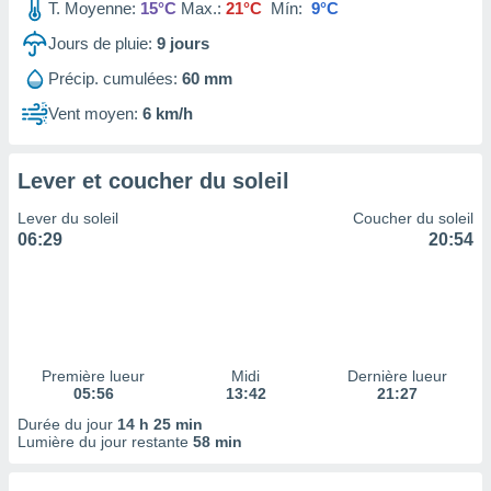
ires
T. Moyenne:
15°C
Max.:
21°C
Mín:
9°C
ons le
Jours de pluie:
9
jours
ent des
es
Précip. cumulées:
60 mm
 :
Vent moyen:
6 km/h
et/ou
 à des
ions sur
eil,
Lever et coucher du soleil
des
Lever du soleil
Coucher du soleil
limitées
06:29
20:54
nner la
, créer
ils pour
ité
lisée,
des
Première lueur
Midi
Dernière lueur
our
05:56
13:42
21:27
nner des
Durée du jour
14 h 25 min
és
Lumière du jour restante
58 min
lisées,
s profils
enus