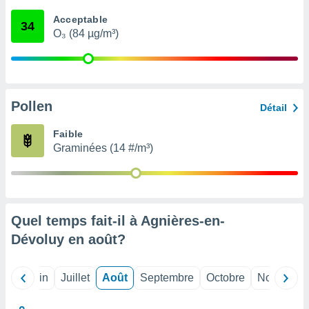
nées
Acceptable
lles sur
34
O₃ (84 µg/m³)
d'un
égitime,
vous
vous
 Pour ce
ous
Pollen
Détail
etirer
Faible
ement
Graminées (14 #/m³)
 opposer
ement
nées à
ment en
 sur «
res
» ou
Quel temps fait-il à Agnières-en-
e
Dévoluy en
août
?
que de
kies
ite web.
Mai
Juin
Juillet
Août
Septembre
Octobre
Novembre
t nos