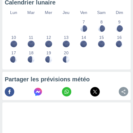
Calendrier lunaire
lisés,
des
Lun
Mar
Mer
Jeu
Ven
Sam
Dim
our
7
8
9
nner des
s
lisés,
10
11
12
13
14
15
16
la
ance des
s,
17
18
19
20
la
ance des
s,
dre les
Partager les prévisions météo
par le
ques ou
inaisons
ées
nt de
tes
,
er et
r les