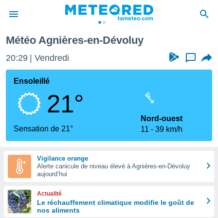
s-en-Dévoluy
Météo Agnières-en-Dévoluy
e
ntialité
20:29
Vendredi
...
enu de
o.com
Ensoleillé
o.com) a
21°
aré par
onnels
Nord-ouest
arantir
Sensation de 21°
11
39 km/h
té des
ions
. Vous
Vigilance orange
accéder
Alerte canicule de niveau élevé à Agnières-en-Dévoluy
e en
aujourd’hui
 les
Actualité
s :
Le réchauffement climatique modifie le goût de
nos aliments
r les