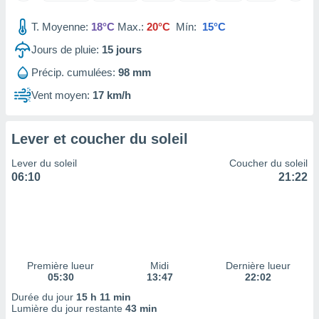
tre
T. Moyenne:
18°C
Max.:
20°C
Mín:
15°C
ement,
Jours de pluie:
15
jours
enaires
s des
Précip. cumulées:
98 mm
 des
Vent moyen:
17 km/h
nts
 ou des
gies
Lever et coucher du soleil
es pour
 accéder
Lever du soleil
Coucher du soleil
r des
06:10
21:22
lles
ue votre
r ce site
 IP et
ifiants
Première lueur
Midi
Dernière lueur
es.
05:30
13:47
22:02
Durée du jour
15 h 11 min
eurs
Lumière du jour restante
43 min
traiter