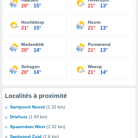
Haarlem
Hilversum
20°
15°
21°
13°
Hoofddorp
Hoorn
21°
15°
21°
13°
Medemblik
Purmerend
20°
14°
21°
13°
Schagen
Weesp
20°
14°
21°
14°
Localités à proximité
Santpoort Noord
(1.22 km)
Driehuis
(1.93 km)
Spaarndam West
(2.52 km)
Santpoort Zuid
(2.6 km)