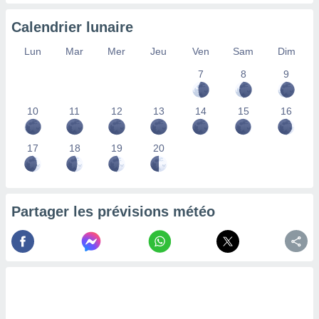
nées
lles sur
Calendrier lunaire
d'un
égitime,
Lun
Mar
Mer
Jeu
Ven
Sam
Dim
vous
7
8
9
vous
 Pour ce
ous
10
11
12
13
14
15
16
etirer
ement
17
18
19
20
 opposer
ement
nées à
ment en
Partager les prévisions météo
 sur «
res
» ou
e
que de
kies
ite web.
t nos