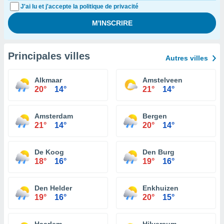
J'ai lu et j'accepte la politique de privacité
Principales villes
Autres villes
Alkmaar
Amstelveen
20°
14°
21°
14°
Amsterdam
Bergen
21°
14°
20°
14°
De Koog
Den Burg
18°
16°
19°
16°
Den Helder
Enkhuizen
19°
16°
20°
15°