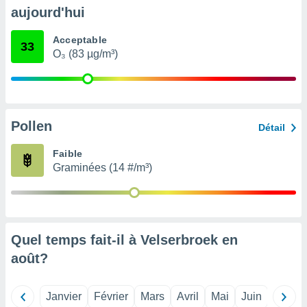
pour
aujourd'hui
 le
ement
Acceptable
afficher
33
O₃ (83 µg/m³)
licité ou
enu
lisé,
e vous
r de la
Pollen
Détail
 non
Faible
lisée.
Graminées (14 #/m³)
uvez
ation des
et
à notre
 par le
Quel temps fait-il à Velserbroek en
 cette
août
?
ion en
sur le
«
Janvier
Février
Mars
Avril
Mai
Juin
Juillet
».