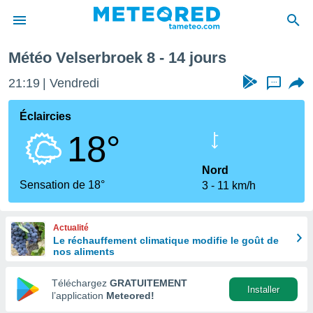
Semaine prochaine
Météo Velserbroek 8 - 14 jours
e
ntialité
21:19
Vendredi
...
enu de
o.com
Éclaircies
o.com) a
18°
aré par
onnels
Nord
arantir
Sensation de 18°
3
11 km/h
té des
ions
. Vous
Actualité
accéder
Le réchauffement climatique modifie le goût de
e en
nos aliments
 les
Téléchargez
GRATUITEMENT
s :
Installer
l’application
Meteored!
r les