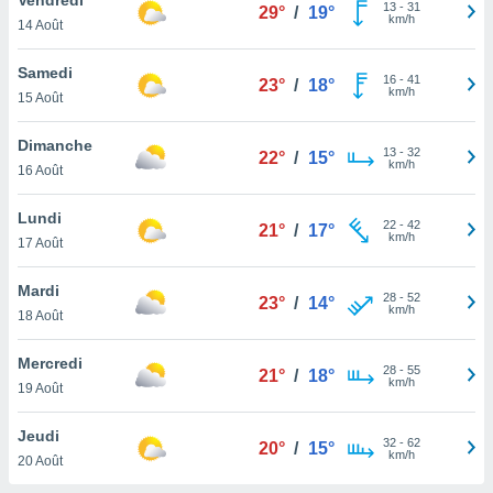
n «
13
-
31
29°
/
19°
km/h
14 Août
 et
r »,
cédez au
Samedi
16
-
41
23°
/
18°
 et vous
km/h
15 Août
z
ation de
Dimanche
13
-
32
22°
/
15°
km/h
16 Août
qu'ils
 nous ou
aires,
Lundi
22
-
42
21°
/
17°
km/h
17 Août
nt de
t
Mardi
28
-
52
er le
23°
/
14°
km/h
18 Août
ement
te, ainsi
Mercredi
28
-
55
21°
/
18°
km/h
per un
19 Août
écifique
us
Jeudi
32
-
62
de la
20°
/
15°
km/h
20 Août
 et du