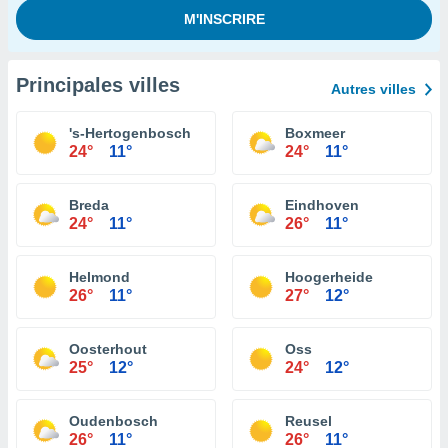
Principales villes
Autres villes
's-Hertogenbosch
Boxmeer
24°
11°
24°
11°
Breda
Eindhoven
24°
11°
26°
11°
Helmond
Hoogerheide
26°
11°
27°
12°
Oosterhout
Oss
25°
12°
24°
12°
Oudenbosch
Reusel
26°
11°
26°
11°