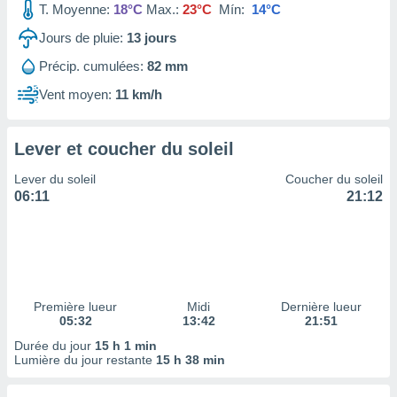
T. Moyenne:
18°C
Max.:
23°C
Mín:
14°C
tre
ement,
Jours de pluie:
13
jours
Précip. cumulées:
82 mm
enaires
s des
Vent moyen:
11 km/h
 des
nts
 ou des
Lever et coucher du soleil
gies
es pour
Lever du soleil
Coucher du soleil
 accéder
06:11
21:12
r des
lles
ue votre
r ce site
 IP et
Première lueur
Midi
Dernière lueur
05:32
13:42
21:51
ifiants
es.
Durée du jour
15 h 1 min
Lumière du jour restante
15 h 38 min
eurs
traiter