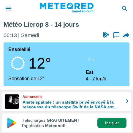
e prochaine
Météo Lierop 8 - 14 jours
e
ntialité
06:13
Samedi
...
enu de
o.com
Ensoleillé
o.com) a
12°
aré par
onnels
Est
arantir
Sensation de 12°
4
7 km/h
té des
ions
. Vous
Astronomie
accéder
Alerte spatiale : un satellite privé envoyé à la
e en
rescousse du télescope Swift de la NASA est
 les
hors de contrôle
Téléchargez
GRATUITEMENT
s :
Installer
l’application
Meteored!
r les