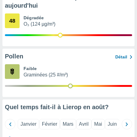
pour
aujourd'hui
 le
ement
Dégradée
afficher
48
O₃ (124 µg/m³)
licité ou
enu
lisé,
e vous
r de la
Pollen
Détail
 non
Faible
lisée.
Graminées (25 #/m³)
uvez
ation des
et
à notre
 par le
Quel temps fait-il à Lierop en
août
?
 cette
ion en
sur le
Janvier
Février
Mars
Avril
Mai
Juin
Juillet
«
».