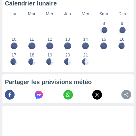
Calendrier lunaire
nées
lles sur
Lun
Mar
Mer
Jeu
Ven
Sam
Dim
d'un
égitime,
8
9
vous
vous
 Pour ce
10
11
12
13
14
15
16
ous
etirer
17
18
19
20
21
ement
 opposer
ement
nées à
Partager les prévisions météo
ment en
 sur «
res
» ou
e
que de
kies
ite web.
t nos