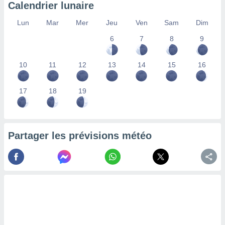
Calendrier lunaire
nées
lles sur
Lun
Mar
Mer
Jeu
Ven
Sam
Dim
d'un
égitime,
6
7
8
9
vous
vous
 Pour ce
10
11
12
13
14
15
16
ous
etirer
17
18
19
ement
 opposer
ement
nées à
Partager les prévisions météo
ment en
 sur «
res
» ou
e
que de
kies
ite web.
t nos