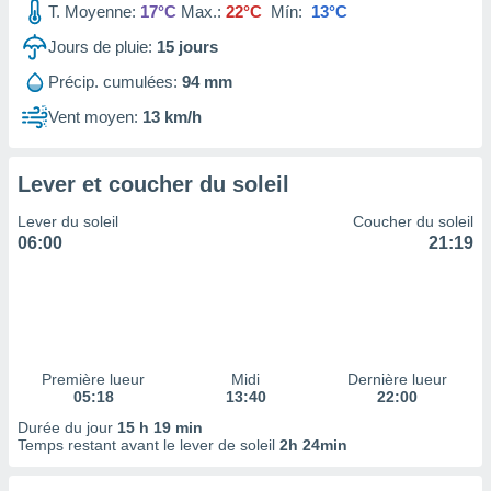
T. Moyenne:
17°C
Max.:
22°C
Mín:
13°C
tre
ement,
Jours de pluie:
15
jours
Précip. cumulées:
94 mm
enaires
s des
Vent moyen:
13 km/h
 des
nts
 ou des
Lever et coucher du soleil
gies
es pour
Lever du soleil
Coucher du soleil
 accéder
06:00
21:19
r des
lles
ue votre
r ce site
 IP et
Première lueur
Midi
Dernière lueur
05:18
13:40
22:00
ifiants
es.
Durée du jour
15 h 19 min
Temps restant avant le lever de soleil
2h 24min
eurs
traiter