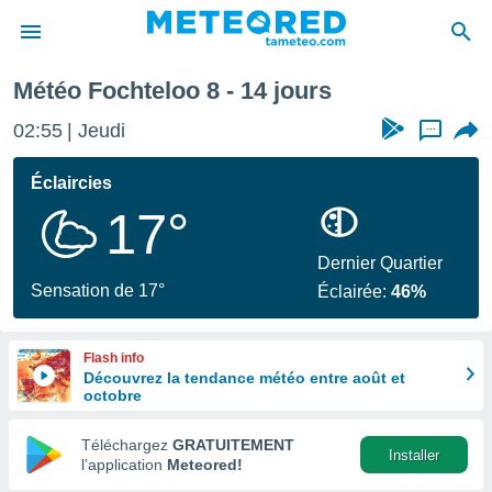
 prochaine
Météo Fochteloo 8 - 14 jours
e
ntialité
02:55
Jeudi
...
enu de
o.com
Éclaircies
o.com) a
17°
aré par
onnels
Dernier Quartier
arantir
Sensation de 17°
Éclairée:
46%
té des
ions
. Vous
Flash info
accéder
Découvrez la tendance météo entre août et
e en
octobre
 les
Téléchargez
GRATUITEMENT
s :
Installer
l’application
Meteored!
r les