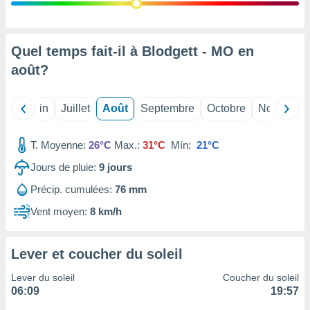
nées
lles sur
d'un
égitime,
Quel temps fait-il à Blodgett - MO en
vous
août
?
vous
 Pour ce
ous
Mai
Juin
Juillet
Août
Septembre
Octobre
Novembre
etirer
ement
T. Moyenne:
26°C
Max.:
31°C
Mín:
21°C
 opposer
ement
Jours de pluie:
9
jours
nées à
Précip. cumulées:
76 mm
ment en
 sur «
Vent moyen:
8 km/h
res
» ou
e
que de
Lever et coucher du soleil
kies
ite web.
Lever du soleil
Coucher du soleil
06:09
19:57
t nos