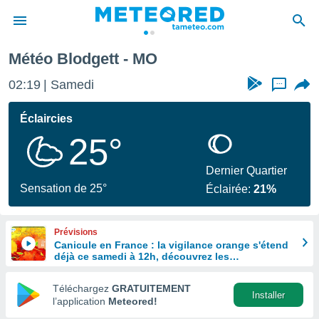
Météo Blodgett - MO
e
ntialité
02:19
Samedi
...
enu de
o.com
Éclaircies
o.com) a
25°
aré par
onnels
Dernier Quartier
arantir
Sensation de 25°
Éclairée:
21%
té des
ions
. Vous
Prévisions
accéder
Canicule en France : la vigilance orange s'étend
e en
déjà ce samedi à 12h, découvrez les
 les
départements concernés
Téléchargez
GRATUITEMENT
s :
Installer
l’application
Meteored!
r les