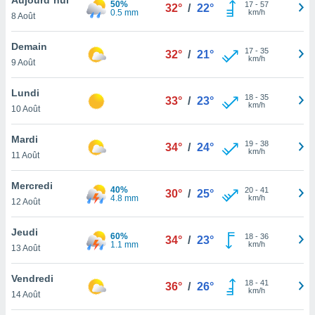
50%
n «
17
-
57
32°
/
22°
0.5 mm
km/h
8 Août
 et
r »,
cédez au
Demain
17
-
35
32°
/
21°
 et vous
km/h
9 Août
z
ation de
Lundi
18
-
35
33°
/
23°
km/h
10 Août
qu'ils
 nous ou
aires,
Mardi
19
-
38
34°
/
24°
km/h
11 Août
nt de
t
Mercredi
40%
20
-
41
er le
30°
/
25°
4.8 mm
km/h
12 Août
ement
te, ainsi
Jeudi
60%
18
-
36
34°
/
23°
1.1 mm
km/h
per un
13 Août
écifique
us
Vendredi
18
-
41
de la
36°
/
26°
km/h
14 Août
 et du