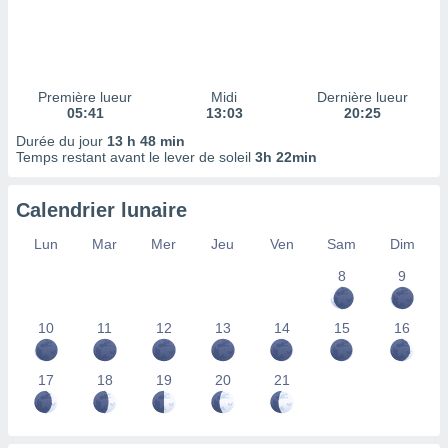
ires
ons le
ent des
es
 :
Première lueur
Midi
Dernière lueur
et/ou
05:41
13:03
20:25
 à des
Durée du jour
13 h 48 min
ions sur
Temps restant avant le lever de soleil
3h 22min
eil,
des
limitées
Calendrier lunaire
nner la
Lun
Mar
Mer
Jeu
Ven
Sam
Dim
, créer
ils pour
8
9
ité
lisée,
10
11
12
13
14
15
16
des
our
nner des
17
18
19
20
21
és
lisées,
s profils
enus