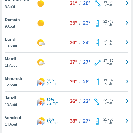
n «
14
-
29
31°
/
20°
km/h
8 Août
 et
r »,
cédez au
Demain
22
-
42
35°
/
23°
 et vous
km/h
9 Août
z
ation de
Lundi
22
-
45
36°
/
24°
km/h
10 Août
qu'ils
 nous ou
aires,
Mardi
17
-
37
37°
/
27°
km/h
11 Août
nt de
t
Mercredi
50%
19
-
37
er le
39°
/
28°
0.5 mm
km/h
12 Août
ement
te, ainsi
Jeudi
80%
22
-
47
36°
/
23°
3.2 mm
km/h
per un
13 Août
écifique
us
Vendredi
70%
21
-
50
de la
38°
/
27°
0.5 mm
km/h
14 Août
 et du