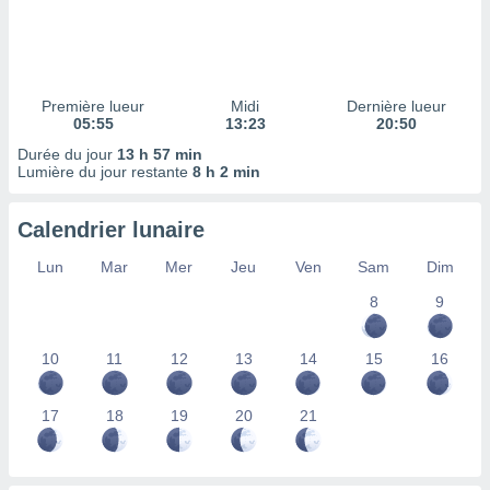
ires
ons le
ent des
es
 :
Première lueur
Midi
Dernière lueur
et/ou
05:55
13:23
20:50
 à des
Durée du jour
13 h 57 min
ions sur
Lumière du jour restante
8 h 2 min
eil,
des
limitées
Calendrier lunaire
nner la
Lun
Mar
Mer
Jeu
Ven
Sam
Dim
, créer
ils pour
8
9
ité
lisée,
10
11
12
13
14
15
16
des
our
nner des
17
18
19
20
21
és
lisées,
s profils
enus