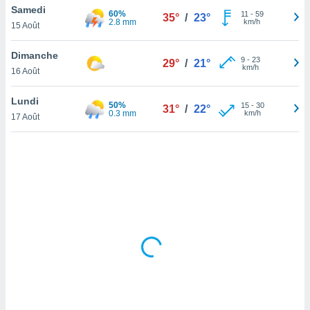
Samedi
lisé en
60%
11
-
59
35°
/
23°
2.8 mm
km/h
 de
15 Août
. Vous
rouver
Dimanche
9
-
23
29°
/
21°
km/h
16 Août
ations
re
Lundi
que de
50%
15
-
30
31°
/
22°
0.3 mm
km/h
kies
17 Août
r votre
ement à
ment en
sur le
res des
kies
le au
page de
te web.
MENT,
 les