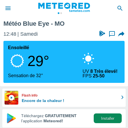
Météo Blue Eye - MO
e
ntialité
12:48
Samedi
...
enu de
o.com
Ensoleillé
o.com) a
29°
aré par
onnels
UV
8 Très élevé!
arantir
Sensation de 32°
FPS
25-50
té des
ions
. Vous
accéder
Flash info
e en
Encore de la chaleur !
 les
Téléchargez
GRATUITEMENT
s :
Installer
l’application
Meteored!
r les