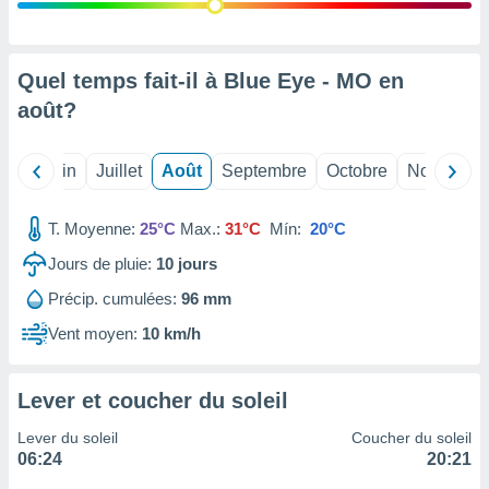
nées
lles sur
d'un
égitime,
Quel temps fait-il à Blue Eye - MO en
vous
août
?
vous
 Pour ce
ous
Mai
Juin
Juillet
Août
Septembre
Octobre
Novembre
etirer
ement
T. Moyenne:
25°C
Max.:
31°C
Mín:
20°C
 opposer
ement
Jours de pluie:
10
jours
nées à
Précip. cumulées:
96 mm
ment en
 sur «
Vent moyen:
10 km/h
res
» ou
e
que de
Lever et coucher du soleil
kies
ite web.
Lever du soleil
Coucher du soleil
06:24
20:21
t nos