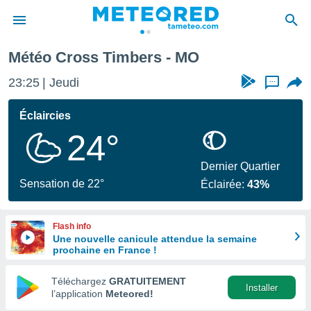
Météo Cross Timbers - MO
e
ntialité
23:25
Jeudi
...
enu de
o.com
Éclaircies
o.com) a
24°
aré par
onnels
Dernier Quartier
arantir
Sensation de 22°
Éclairée:
43%
té des
ions
. Vous
Flash info
accéder
Une nouvelle canicule attendue la semaine
e en
prochaine en France !
 les
Téléchargez
GRATUITEMENT
s :
Installer
l’application
Meteored!
r les