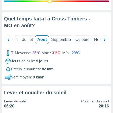
nées
lles sur
d'un
égitime,
Quel temps fait-il à Cross Timbers -
vous
MO en
août
?
vous
 Pour ce
ous
Mai
Juin
Juillet
Août
Septembre
Octobre
Novembre
etirer
ement
T. Moyenne:
25°C
Max.:
31°C
Mín:
20°C
 opposer
ement
Jours de pluie:
9
jours
nées à
Précip. cumulées:
82 mm
ment en
 sur «
Vent moyen:
9 km/h
res
» ou
e
que de
Lever et coucher du soleil
kies
ite web.
Lever du soleil
Coucher du soleil
06:20
20:16
t nos