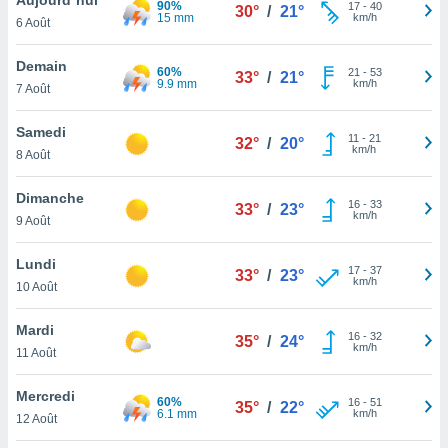
90%
n «
17
-
40
30°
/
21°
15 mm
km/h
6 Août
 et
r »,
cédez au
Demain
60%
21
-
53
33°
/
21°
 et vous
9.9 mm
km/h
7 Août
z
ation de
Samedi
11
-
21
32°
/
20°
km/h
8 Août
qu'ils
 nous ou
aires,
Dimanche
16
-
33
33°
/
23°
km/h
9 Août
nt de
t
Lundi
17
-
37
er le
33°
/
23°
km/h
10 Août
ement
te, ainsi
Mardi
16
-
32
35°
/
24°
km/h
per un
11 Août
écifique
us
Mercredi
60%
16
-
51
de la
35°
/
22°
6.1 mm
km/h
12 Août
 et du