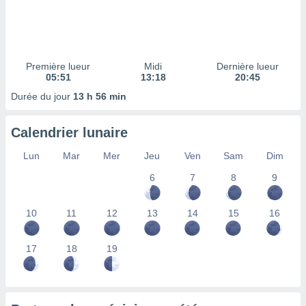
ires
ons le
ent des
es
 :
Première lueur
Midi
Dernière lueur
et/ou
05:51
13:18
20:45
 à des
Durée du jour
13 h 56 min
ions sur
eil,
des
Calendrier lunaire
limitées
Lun
Mar
Mer
Jeu
Ven
Sam
Dim
nner la
, créer
6
7
8
9
ils pour
ité
10
11
12
13
14
15
16
lisée,
des
our
17
18
19
nner des
és
lisées,
s profils
enus