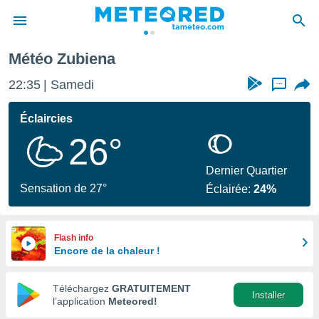
Météo Zubiena
e
ntialité
22:35
Samedi
...
enu de
o.com
Éclaircies
o.com) a
26°
aré par
onnels
Dernier Quartier
arantir
Sensation de 27°
Éclairée:
24%
té des
ions
. Vous
accéder
Flash info
e en
Encore de la chaleur !
 les
Téléchargez
GRATUITEMENT
s :
Installer
l’application
Meteored!
r les