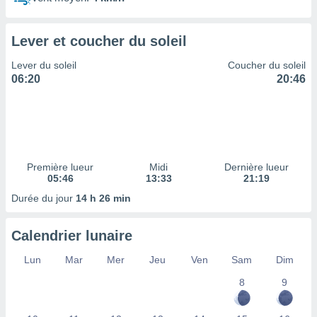
ires
ons le
ent des
Lever et coucher du soleil
es
 :
Lever du soleil
Coucher du soleil
et/ou
06:20
20:46
 à des
ions sur
eil,
des
limitées
Première lueur
Midi
Dernière lueur
nner la
05:46
13:33
21:19
, créer
ils pour
Durée du jour
14 h 26 min
ité
lisée,
Calendrier lunaire
des
our
Lun
Mar
Mer
Jeu
Ven
Sam
Dim
nner des
és
8
9
lisées,
s profils
enus