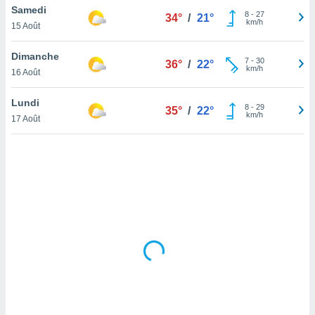
Samedi
lisé en
8
-
27
34°
/
21°
km/h
 de
15 Août
. Vous
rouver
Dimanche
7
-
30
36°
/
22°
km/h
16 Août
ations
re
Lundi
que de
8
-
29
35°
/
22°
km/h
kies
17 Août
r votre
ement à
ment en
sur le
res des
kies
le au
page de
te web.
MENT,
 les