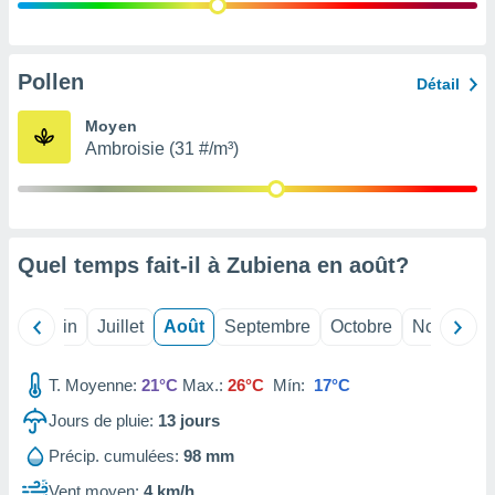
nées
lles sur
d'un
égitime,
Pollen
Détail
vous
vous
Moyen
 Pour ce
Ambroisie (31 #/m³)
ous
etirer
ement
 opposer
Quel temps fait-il à Zubiena en
août
?
ement
nées à
ment en
Mai
Juin
Juillet
Août
Septembre
Octobre
Novembre
 sur «
res
» ou
e
T. Moyenne:
21°C
Max.:
26°C
Mín:
17°C
que de
kies
Jours de pluie:
13
jours
ite web.
Précip. cumulées:
98 mm
t nos
Vent moyen:
4 km/h