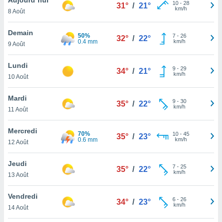
n «
10
-
28
31°
/
21°
km/h
8 Août
 et
r »,
cédez au
Demain
50%
7
-
26
32°
/
22°
 et vous
0.4 mm
km/h
9 Août
z
ation de
Lundi
9
-
29
34°
/
21°
km/h
10 Août
qu'ils
 nous ou
aires,
Mardi
9
-
30
35°
/
22°
km/h
11 Août
nt de
t
Mercredi
70%
10
-
45
er le
35°
/
23°
0.6 mm
km/h
12 Août
ement
te, ainsi
Jeudi
7
-
25
35°
/
22°
km/h
per un
13 Août
écifique
us
Vendredi
6
-
26
de la
34°
/
23°
km/h
14 Août
 et du