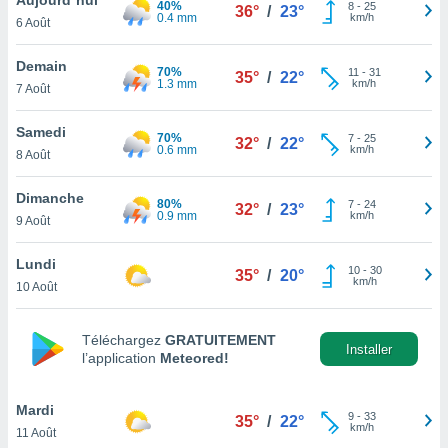
40%
n «
8
-
25
36°
/
23°
0.4 mm
km/h
6 Août
 et
r »,
cédez au
Demain
70%
11
-
31
35°
/
22°
 et vous
1.3 mm
km/h
7 Août
z
ation de
Samedi
70%
7
-
25
32°
/
22°
0.6 mm
km/h
8 Août
qu'ils
 nous ou
aires,
Dimanche
80%
7
-
24
32°
/
23°
0.9 mm
km/h
9 Août
nt de
t
Lundi
10
-
30
er le
35°
/
20°
km/h
10 Août
ement
te, ainsi
Téléchargez
GRATUITEMENT
per un
Installer
l’application
Meteored!
écifique
us
de la
Mardi
9
-
33
35°
/
22°
 et du
km/h
11 Août