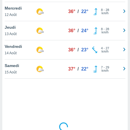
lisé en
Mercredi
 de
8
-
28
36°
/
22°
km/h
12 Août
. Vous
rouver
Jeudi
8
-
28
36°
/
24°
ations
km/h
13 Août
re
que de
Vendredi
kies
4
-
27
36°
/
23°
km/h
14 Août
r votre
ement à
ment en
Samedi
7
-
29
37°
/
22°
sur le
km/h
15 Août
res des
kies
le au
page de
te web.
MENT,
 les