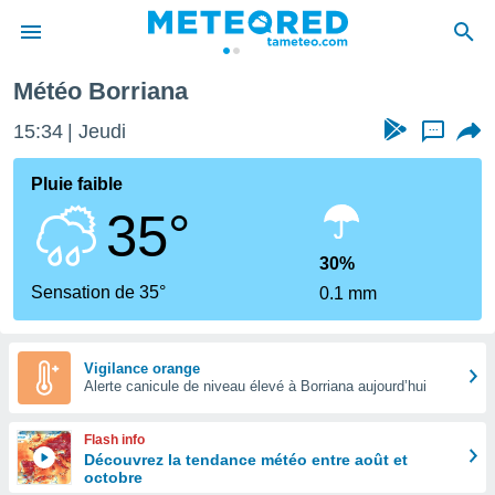
Météo Borriana
e
ntialité
15:34
Jeudi
...
enu de
o.com
Pluie faible
o.com) a
35°
aré par
onnels
30%
arantir
Sensation de 35°
0.1 mm
té des
ions
. Vous
accéder
Vigilance orange
e en
Alerte canicule de niveau élevé à Borriana aujourd’hui
 les
Flash info
s :
Découvrez la tendance météo entre août et
octobre
r les