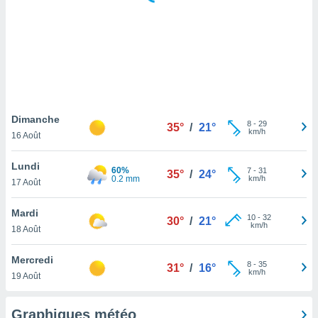
logies
e
s
tez pas
ation de
, vous
z à
à notre
Dimanche
8
-
29
35°
/
21°
km/h
16 Août
.com.
 cas,
Lundi
60%
7
-
31
us
35°
/
24°
0.2 mm
km/h
17 Août
ns que
s
Mardi
10
-
32
30°
/
21°
ires
km/h
18 Août
urer la
on sur le
Mercredi
8
-
35
 seront
31°
/
16°
km/h
19 Août
, et que
ies ne
as
Graphiques météo