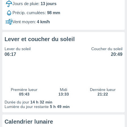
ires
Jours de pluie:
13
jours
ons le
ent des
Précip. cumulées:
98 mm
es
Vent moyen:
4 km/h
 :
et/ou
 à des
Lever et coucher du soleil
ions sur
eil,
Lever du soleil
Coucher du soleil
des
06:17
20:49
limitées
nner la
, créer
ils pour
ité
lisée,
Première lueur
Midi
Dernière lueur
05:43
13:33
21:22
des
our
Durée du jour
14 h 32 min
nner des
Lumière du jour restante
5 h 49 min
és
lisées,
Calendrier lunaire
s profils
enus