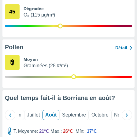
nées
Dégradée
lles sur
45
O₃ (115 µg/m³)
d'un
égitime,
vous
vous
 Pour ce
ous
Pollen
Détail
etirer
Moyen
ement
Graminées (28 #/m³)
 opposer
ement
nées à
ment en
 sur «
res
» ou
Quel temps fait-il à Borriana en
août
?
e
que de
kies
Mai
Juin
Juillet
Août
Septembre
Octobre
Novembre
ite web.
T. Moyenne:
21°C
Max.:
26°C
Mín:
17°C
t nos