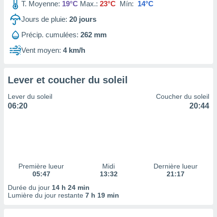
ires
T. Moyenne:
19°C
Max.:
23°C
Mín:
14°C
ons le
Jours de pluie:
20
jours
ent des
es
Précip. cumulées:
262 mm
 :
Vent moyen:
4 km/h
et/ou
 à des
ions sur
eil,
Lever et coucher du soleil
des
Lever du soleil
Coucher du soleil
limitées
06:20
20:44
nner la
, créer
ils pour
ité
lisée,
des
Première lueur
Midi
Dernière lueur
our
05:47
13:32
21:17
nner des
Durée du jour
14 h 24 min
és
Lumière du jour restante
7 h 19 min
lisées,
s profils
enus