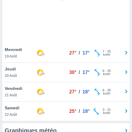
logies
e
s
tez pas
ation de
, vous
z à
à notre
Mercredi
7
-
25
27°
/
17°
km/h
19 Août
.com.
 cas,
Jeudi
6
-
25
us
30°
/
17°
km/h
20 Août
ns que
s
Vendredi
6
-
25
27°
/
18°
ires
km/h
21 Août
urer la
on sur le
Samedi
3
-
21
 seront
25°
/
18°
km/h
22 Août
, et que
ies ne
as
Graphiques météo