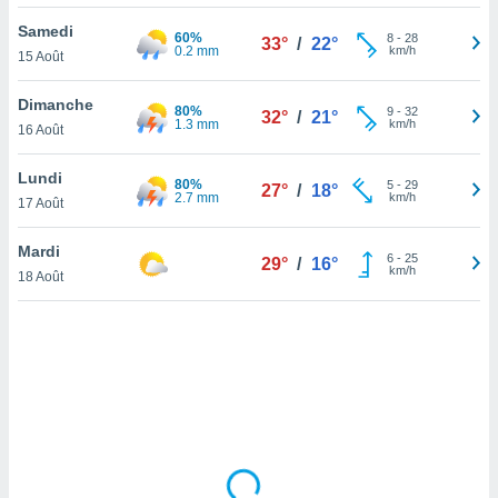
lisé en
Samedi
 de
60%
8
-
28
33°
/
22°
0.2 mm
km/h
15 Août
. Vous
rouver
Dimanche
80%
9
-
32
32°
/
21°
ations
1.3 mm
km/h
16 Août
re
que de
Lundi
80%
kies
5
-
29
27°
/
18°
2.7 mm
km/h
17 Août
r votre
ement à
ment en
Mardi
6
-
25
29°
/
16°
sur le
km/h
18 Août
res des
kies
le au
page de
te web.
MENT,
 les