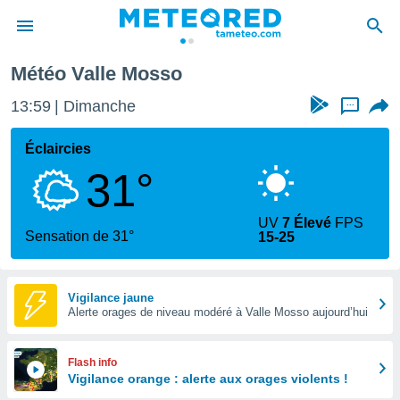
Météo Valle Mosso
e
ntialité
13:59
Dimanche
...
enu de
o.com
Éclaircies
o.com) a
31°
aré par
onnels
UV
7 Élevé
FPS
arantir
Sensation de 31°
15-25
té des
ions
. Vous
accéder
Vigilance jaune
e en
Alerte orages de niveau modéré à Valle Mosso aujourd’hui
 les
s :
Flash info
Vigilance orange : alerte aux orages violents !
r les