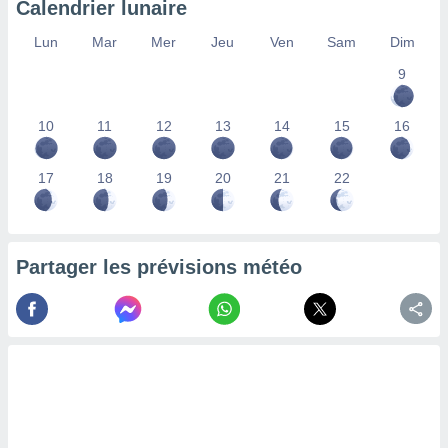
Calendrier lunaire
lisés,
des
Lun
Mar
Mer
Jeu
Ven
Sam
Dim
our
9
nner des
s
lisés,
10
11
12
13
14
15
16
la
ance des
s,
17
18
19
20
21
22
la
ance des
s,
dre les
Partager les prévisions météo
par le
ques ou
inaisons
ées
nt de
tes
,
er et
r les