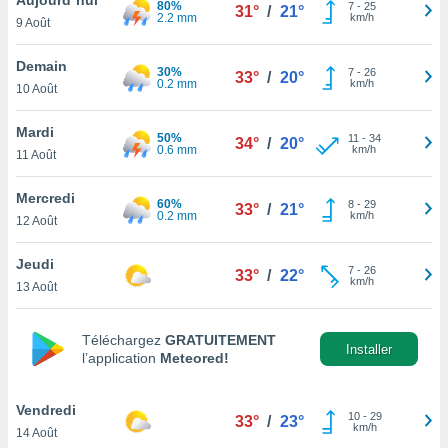
80%
n «
7
-
25
31°
/
21°
2.2 mm
km/h
9 Août
 et
r »,
cédez au
Demain
30%
7
-
26
33°
/
20°
 et vous
0.2 mm
km/h
10 Août
z
ation de
Mardi
50%
11
-
34
34°
/
20°
0.6 mm
km/h
11 Août
qu'ils
 nous ou
aires,
Mercredi
60%
8
-
29
33°
/
21°
0.2 mm
km/h
12 Août
nt de
t
Jeudi
7
-
26
er le
33°
/
22°
km/h
13 Août
ement
te, ainsi
Téléchargez
GRATUITEMENT
per un
Installer
l’application
Meteored!
écifique
us
de la
Vendredi
10
-
29
33°
/
23°
 et du
km/h
14 Août