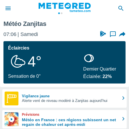
Météo Zanjitas
e
ntialité
07:06
Samedi
...
enu de
o.com
Éclaircies
o.com) a
4°
aré par
onnels
Dernier Quartier
arantir
Sensation de 0°
Éclairée:
22%
té des
ions
. Vous
accéder
Vigilance jaune
e en
Alerte vent de niveau modéré à Zanjitas aujourd’hui
 les
Prévisions
s :
Météo en France : ces régions subissent un net
regain de chaleur cet après-midi
r les