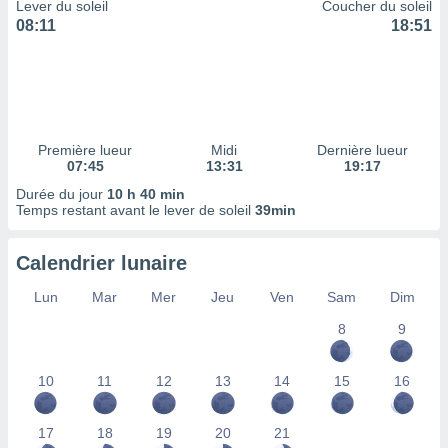
ires
Lever du soleil
Coucher du soleil
ons le
08:11
18:51
ent des
es
 :
et/ou
 à des
ions sur
Première lueur
Midi
Dernière lueur
eil,
07:45
13:31
19:17
des
Durée du jour
10 h 40 min
limitées
Temps restant avant le lever de soleil
39min
nner la
, créer
Calendrier lunaire
ils pour
ité
Lun
Mar
Mer
Jeu
Ven
Sam
Dim
lisée,
8
9
des
our
nner des
10
11
12
13
14
15
16
és
lisées,
s profils
17
18
19
20
21
enus