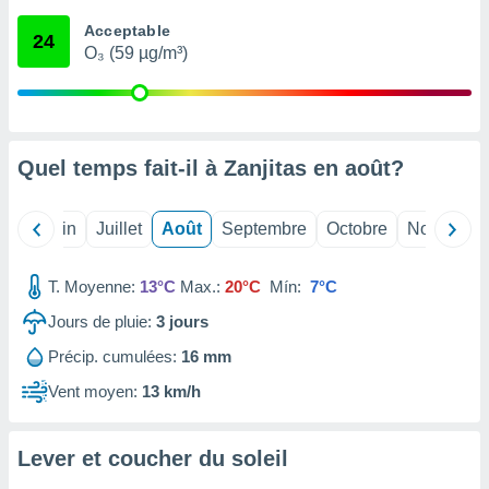
nées
Acceptable
lles sur
24
O₃ (59 µg/m³)
d'un
égitime,
vous
vous
 Pour ce
ous
Quel temps fait-il à Zanjitas en
août
?
etirer
ement
Mai
Juin
Juillet
Août
Septembre
Octobre
Novembre
 opposer
ement
nées à
T. Moyenne:
13°C
Max.:
20°C
Mín:
7°C
ment en
Jours de pluie:
3
jours
 sur «
res
» ou
Précip. cumulées:
16 mm
e
que de
Vent moyen:
13 km/h
kies
ite web.
Lever et coucher du soleil
t nos