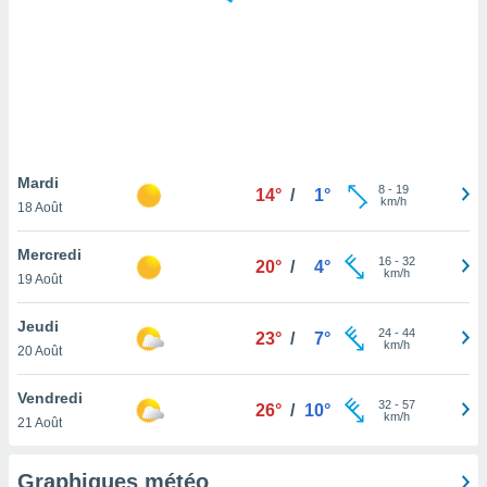
logies
e
s
tez pas
ation de
, vous
z à
à notre
Mardi
8
-
19
14°
/
1°
km/h
18 Août
.com.
 cas,
Mercredi
16
-
32
us
20°
/
4°
km/h
19 Août
ns que
s
Jeudi
24
-
44
23°
/
7°
ires
km/h
20 Août
urer la
on sur le
Vendredi
32
-
57
 seront
26°
/
10°
km/h
21 Août
, et que
ies ne
as
Graphiques météo