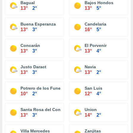
Bagual
Bajos Hondos
13°
2°
13°
5°
Buena Esperanza
Candelaria
13°
3°
16°
5°
Concarán
El Porvenir
13°
3°
13°
4°
Justo Daract
Navia
13°
3°
13°
2°
Potrero de los Funes
San Luis
10°
2°
12°
4°
Santa Rosa del Conlara
Union
13°
3°
14°
2°
Villa Mercedes
Zanjitas