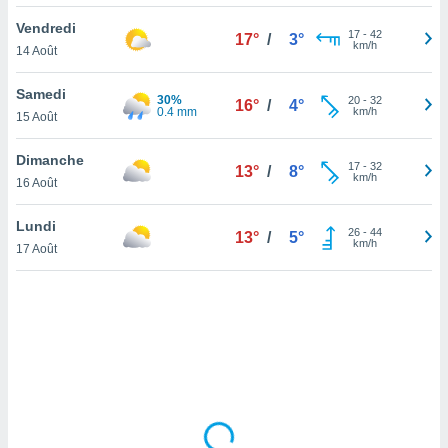
lisé en
Vendredi
 de
17
-
42
17°
/
3°
km/h
14 Août
. Vous
rouver
Samedi
30%
20
-
32
16°
/
4°
ations
0.4 mm
km/h
15 Août
re
que de
Dimanche
kies
17
-
32
13°
/
8°
km/h
16 Août
r votre
ement à
ment en
Lundi
26
-
44
13°
/
5°
sur le
km/h
17 Août
res des
kies
le au
page de
te web.
MENT,
 les