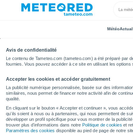
Météo
Actual
Avis de confidentialité
Le contenu de Tameteo.com (tameteo.com) a été préparé par des 
fournies. Vous pouvez accéder à ce site en utilisant les options 
Accepter les cookies et accéder gratuitement
Accueil
Argentine
Province de San Luis
La publicité numérique personnalisée, basée sur des information
similaires, nous permet de financer notre activité afin de conti
Météo pour la province
qualité.
En cliquant sur le bouton « Accepter et continuer », vous accéde
qu'ils soient à nous ou à partenaires, qui nous permettent de sui
Aujourd´hui, 7 août
Toute la journée
Sy
développer un profil spécifique pour vous montrer de la publicit
trouver plus d'informations dans notre
Politique de cookies
et re
Paramètres des cookies
disponible au pied de page de notre si