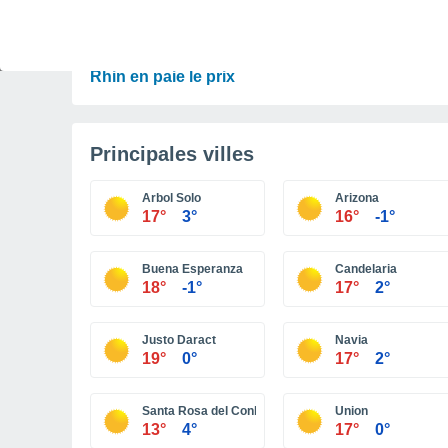
PRÉVISIONS
30 °C en octobre, 35 °C en septembre ? « L’été
n’a aucune intention de s’arrêter » – mais le
Rhin en paie le prix
Principales villes
Arbol Solo
Arizona
17°
3°
16°
-1°
Buena Esperanza
Candelaria
18°
-1°
17°
2°
Justo Daract
Navia
19°
0°
17°
2°
Santa Rosa del Conlara
Union
13°
4°
17°
0°