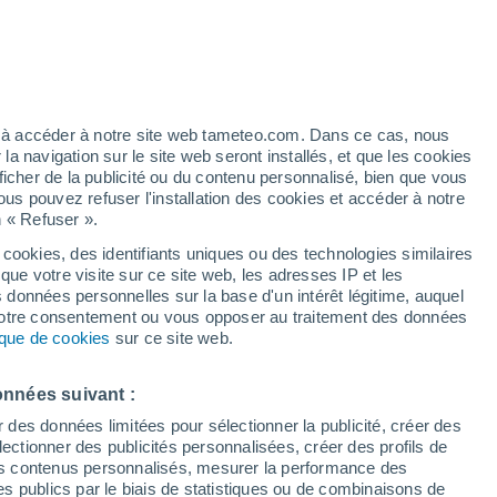
Candelaria
17°
15°
2°
13°
2°
4°
Concarán
Santa Rosa
del Conlara
ez à accéder à notre site web tameteo.com. Dans ce cas, nous
16°
 navigation sur le site web seront installés, et que les cookies
3°
ficher de la publicité ou du contenu personnalisé, bien que vous
an Luis
ous pouvez refuser l'installation des cookies et accéder à notre
19°
n « Refuser ».
1°
17°
Villa
1°
Mercedes
 cookies, des identifiants uniques ou des technologies similaires
jitas
que votre visite sur ce site web, les adresses IP et les
s données personnelles sur la base d'un intérêt légitime, auquel
 votre consentement ou vous opposer au traitement des données
tique de cookies
sur ce site web.
18°
17°
-1°
2°
onnées suivant :
Buena
a
Esperanza
r des données limitées pour sélectionner la publicité, créer des
17°
0°
sélectionner des publicités personnalisées, créer des profils de
Union
 des contenus personnalisés, mesurer la performance des
s publics par le biais de statistiques ou de combinaisons de