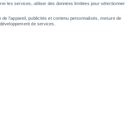
er les services, utiliser des données limitées pour sélectionner
16°
-1°
16°
Arizona
0°
e de l’appareil, publicités et contenu personnalisés, mesure de
l Porvenir
t développement de services.
Leaflet
|
©
OpenStreetMap
|
ECMWF
by © Meteored