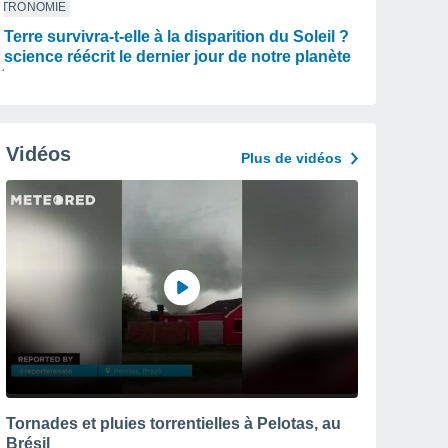
STRONOMIE
 Terre survivra-t-elle à la disparition du Soleil ?
 science réécrit le dernier jour de notre planète
Vidéos
Plus de vidéos
Tornades et pluies torrentielles à Pelotas, au
Brésil