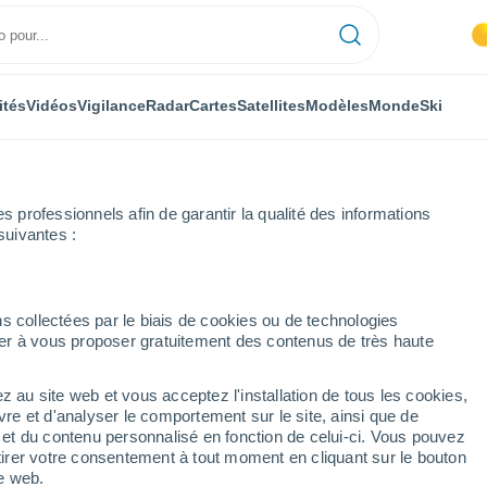
ités
Vidéos
Vigilance
Radar
Cartes
Satellites
Modèles
Monde
Ski
professionnels afin de garantir la qualité des informations
suivantes :
s collectées par le biais de cookies ou de technologies
nuer à vous proposer gratuitement des contenus de très haute
 de San Luis
z au site web et vous acceptez l'installation de tous les cookies,
vre et d'analyser le comportement sur le site, ainsi que de
mbole
é et du contenu personnalisé en fonction de celui-ci. Vous pouvez
17°
tirer votre consentement à tout moment en cliquant sur le bouton
2°
te web.