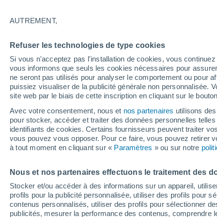
5°
AUTREMENT,
Dernier Qu
Refuser les technologies de type cookies
Éclairée:
3
Sensation de 6°
Si vous n'acceptez pas l'installation de cookies, vous continu
vous informons que seuls les cookies nécessaires pour assurer la
ne seront pas utilisés pour analyser le comportement ou pour af
puissiez visualiser de la publicité générale non personnalisée. V
Flash info
site web par le biais de cette inscription en cliquant sur le bouto
Une nouvelle canicule attendue la semaine
prochaine en France !
Avec votre consentement, nous et
nos partenaires
utilisons des
pour stocker, accéder et traiter des données personnelles telles 
Météo 1 - 7 jours
Heure par heure
Actualité
Carte
identifiants de cookies. Certains fournisseurs peuvent traiter vo
vous pouvez vous opposer. Pour ce faire, vous pouvez retirer
à tout moment en cliquant sur «
Paramètres
» ou sur notre
poli
Demain
Dimanche
Aujourd´hui
Nous et nos partenaires effectuons le traitement des d
8 Août
9 Août
7 Août
Stocker et/ou accéder à des informations sur un appareil, utilise
profils pour la publicité personnalisée, utiliser des profils pour 
contenus personnalisés, utiliser des profils pour sélectionner
publicités, mesurer la performance des contenus, comprendre le