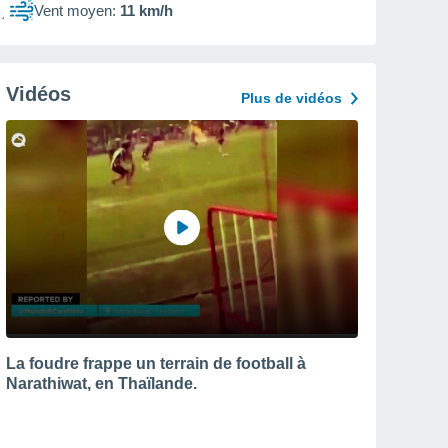
Vent moyen:
11 km/h
Vidéos
Plus de vidéos
La foudre frappe un terrain de football à
Narathiwat, en Thaïlande.