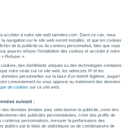
artier
3%
ez à accéder à notre site web tameteo.com. Dans ce cas, nous
 navigation sur le site web seront installés, et que les cookies
ficher de la publicité ou du contenu personnalisé, bien que vous
ous pouvez refuser l'installation des cookies et accéder à notre
n « Refuser ».
 cookies, des identifiants uniques ou des technologies similaires
que votre visite sur ce site web, les adresses IP et les
 de couverture nuageuse
Radar de pluie
Satellites
Modèles
s données personnelles sur la base d'un intérêt légitime, auquel
 votre consentement ou vous opposer au traitement des données
tique de cookies
sur ce site web.
Lundi
Mardi
Mercredi
Jeudi
onnées suivant :
10 Août
11 Août
12 Août
13 Août
r des données limitées pour sélectionner la publicité, créer des
sélectionner des publicités personnalisées, créer des profils de
 des contenus personnalisés, mesurer la performance des
s publics par le biais de statistiques ou de combinaisons de