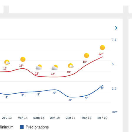
7.5
22°
18°
5
16°
15°
13°
12°
12°
8°
2.5
6°
5°
5°
4°
3°
3°
mm
Jeu
13
Ven
14
Sam
15
Dim
16
Lun
17
Mar
18
Mer
19
Minimum
Précipitations