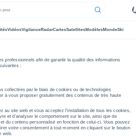
ités
Vidéos
Vigilance
Radar
Cartes
Satellites
Modèles
Monde
Ski
professionnels afin de garantir la qualité des informations
suivantes :
Hondos
s collectées par le biais de cookies ou de technologies
nuer à vous proposer gratuitement des contenus de très haute
z au site web et vous acceptez l'installation de tous les cookies,
...
vre et d'analyser le comportement sur le site, ainsi que de
é et du contenu personnalisé en fonction de celui-ci. Vous pouvez
Heure par heure
tirer votre consentement à tout moment en cliquant sur le bouton
Intervalles nuageux dans les
te web.
prochaines heures