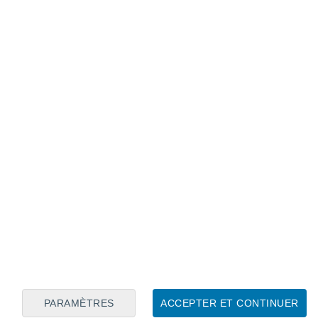
Calendrier lunaire
Lun
Mar
Mer
Jeu
Ven
Sam
Dim
7
8
9
10
11
12
13
14
15
16
17
18
19
20
PARAMÈTRES
ACCEPTER ET CONTINUER