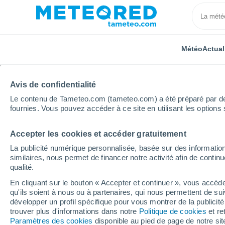
Météo
Actual
Avis de confidentialité
Le contenu de Tameteo.com (tameteo.com) a été préparé par des 
fournies. Vous pouvez accéder à ce site en utilisant les options 
Accepter les cookies et accéder gratuitement
Accueil
Argentine
Province de San Luis
Bajos 
La publicité numérique personnalisée, basée sur des information
similaires, nous permet de financer notre activité afin de conti
Météo Bajos Hondos
qualité.
En cliquant sur le bouton « Accepter et continuer », vous accéde
04:20
Vendredi
qu'ils soient à nous ou à partenaires, qui nous permettent de sui
développer un profil spécifique pour vous montrer de la publicit
trouver plus d'informations dans notre
Politique de cookies
et re
Éclaircies
Paramètres des cookies
disponible au pied de page de notre si