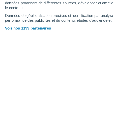
données provenant de différentes sources, développer et amélior
le contenu.
13°
/
5°
14°
/
4°
17°
/
4°
Données de géolocalisation précises et identification par analys
performance des publicités et du contenu, études d’audience e
33
-
67
km/h
32
-
57
km/h
24
36
-
64
km/h
Voir nos 1199 partenaires
Météo Bajos Hondos aujourd´hui
, 7 a
Éclaircies
5°
04:00
T. ressentie
6°
Éclaircies
5°
05:00
T. ressentie
7°
Ciel dégagé
5°
06:00
T. ressentie
6°
Ensoleillé
5°
08:00
T. ressentie
4°