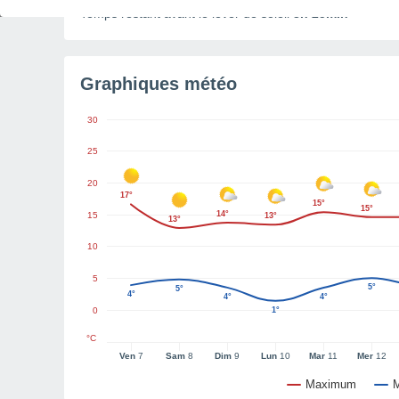
Temps restant avant le lever de soleil
3h 25min
Graphiques météo
30
25
20
17°
15°
15°
14°
15
13°
13°
10
5
5°
5°
4°
4°
4°
0
1°
°C
Ven
7
Sam
8
Dim
9
Lun
10
Mar
11
Mer
12
Maximum