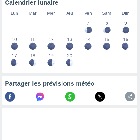
Calendrier lunaire
lisés,
des
Lun
Mar
Mer
Jeu
Ven
Sam
Dim
our
7
8
9
nner des
s
lisés,
10
11
12
13
14
15
16
la
ance des
s,
17
18
19
20
la
ance des
s,
dre les
Partager les prévisions météo
par le
ques ou
inaisons
ées
nt de
tes
,
er et
r les