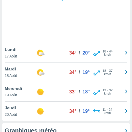
logies
e
s
tez pas
ation de
, vous
z à
à notre
Lundi
18
-
44
34°
/
20°
km/h
17 Août
.com.
 cas,
Mardi
18
-
37
us
34°
/
19°
km/h
18 Août
ns que
s
Mercredi
13
-
32
33°
/
18°
ires
km/h
19 Août
urer la
on sur le
Jeudi
11
-
24
 seront
34°
/
19°
km/h
20 Août
, et que
ies ne
as
Graphiques météo