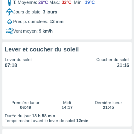
ires
T. Moyenne:
26°C
Max.:
32°C
Mín:
19°C
ons le
Jours de pluie:
3
jours
ent des
es
Précip. cumulées:
13 mm
 :
Vent moyen:
9 km/h
et/ou
 à des
ions sur
eil,
Lever et coucher du soleil
des
Lever du soleil
Coucher du soleil
limitées
07:18
21:16
nner la
, créer
ils pour
ité
lisée,
des
Première lueur
Midi
Dernière lueur
our
06:49
14:17
21:45
nner des
Durée du jour
13 h 58 min
és
Temps restant avant le lever de soleil
12min
lisées,
s profils
enus