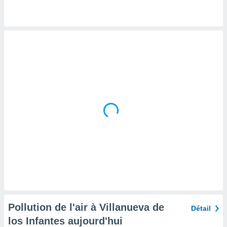
tre
ement,
enaires
s des
 des
nts
 ou des
gies
es pour
 accéder
r des
lles
ue votre
r ce site
 IP et
ifiants
es.
Pollution de l'air à Villanueva de
Détail
eurs
los Infantes aujourd'hui
traiter