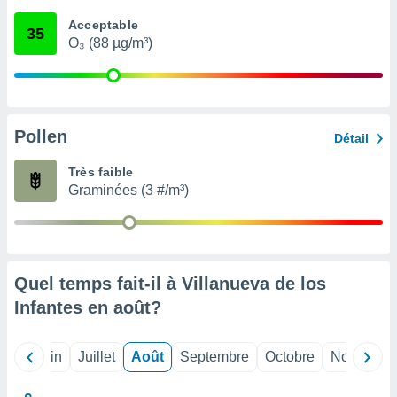
nées
Acceptable
lles sur
35
O₃ (88 µg/m³)
d'un
égitime,
vous
vous
 Pour ce
ous
Pollen
Détail
etirer
Très faible
ement
Graminées (3 #/m³)
 opposer
ement
nées à
ment en
 sur «
res
» ou
Quel temps fait-il à Villanueva de los
e
Infantes en
août
?
que de
kies
ite web.
Mai
Juin
Juillet
Août
Septembre
Octobre
Novembre
t nos