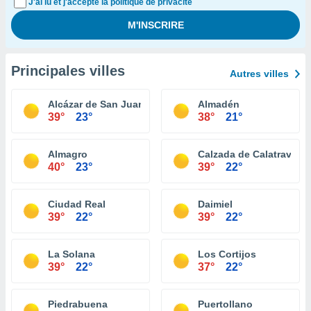
J'ai lu et j'accepte la politique de privacité
Principales villes
Autres villes
Alcázar de San Juan
Almadén
39°
23°
38°
21°
Almagro
Calzada de Calatrava
40°
23°
39°
22°
Ciudad Real
Daimiel
39°
22°
39°
22°
La Solana
Los Cortijos
39°
22°
37°
22°
Piedrabuena
Puertollano