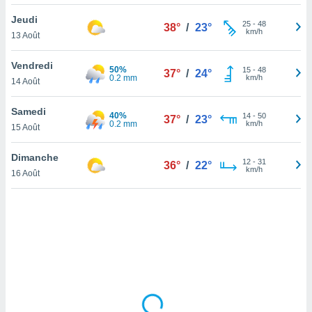
lisé en
Jeudi
 de
25
-
48
38°
/
23°
km/h
13 Août
. Vous
rouver
Vendredi
50%
15
-
48
37°
/
24°
ations
0.2 mm
km/h
14 Août
re
que de
Samedi
40%
kies
14
-
50
37°
/
23°
0.2 mm
km/h
15 Août
r votre
ement à
ment en
Dimanche
12
-
31
36°
/
22°
sur le
km/h
16 Août
res des
kies
le au
page de
te web.
MENT,
 les