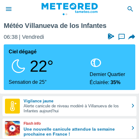
eal
Villanueva de los Infantes
Météo Villanueva de los Infantes
e
ntialité
06:38
Vendredi
...
enu de
o.com
Ciel dégagé
o.com) a
22°
aré par
onnels
Dernier Quartier
arantir
Sensation de 25°
Éclairée:
35%
té des
ions
. Vous
Vigilance jaune
accéder
Alerte canicule de niveau modéré à Villanueva de los
e en
Infantes aujourd’hui
 les
Flash info
s :
Une nouvelle canicule attendue la semaine
prochaine en France !
r les