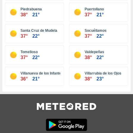
tre
Piedrabuena
Puertollano
ement,
38°
21°
37°
21°
enaires
s des
Santa Cruz de Mudela
Socuéllamos
 des
37°
22°
37°
22°
nts
 ou des
gies
Tomelloso
Valdepeñas
37°
22°
38°
22°
es pour
 accéder
r des
Villanueva de los Infantes
Villarrubia de los Ojos
36°
21°
38°
23°
lles
ue votre
r ce site
 IP et
ifiants
es.
eurs
traiter