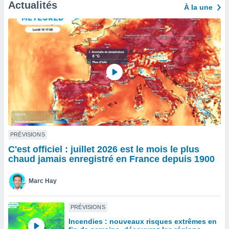
n «
Actualités
À la une
 et
r »,
cédez au
 et vous
z
ation de
qu'ils
 nous ou
aires,
nt de
t
PRÉVISIONS
er le
C'est officiel : juillet 2026 est le mois le plus
ement
chaud jamais enregistré en France depuis 1900
te, ainsi
per un
Marc Hay
écifique
us
de la
PRÉVISIONS
 et du
Incendies : nouveaux risques extrêmes en