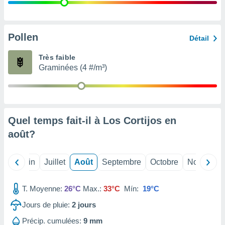
nées
lles sur
d'un
égitime,
Pollen
Détail
vous
vous
Très faible
 Pour ce
Graminées (4 #/m³)
ous
etirer
ement
 opposer
Quel temps fait-il à Los Cortijos en
ement
nées à
août
?
ment en
 sur «
res
» ou
Mai
Juin
Juillet
Août
Septembre
Octobre
Novembre
e
que de
kies
T. Moyenne:
26°C
Max.:
33°C
Mín:
19°C
ite web.
Jours de pluie:
2
jours
t nos
Précip. cumulées:
9 mm