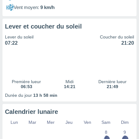
ires
ons le
Vent moyen:
9 km/h
ent des
es
 :
Lever et coucher du soleil
et/ou
Lever du soleil
Coucher du soleil
 à des
07:22
21:20
ions sur
eil,
des
limitées
nner la
, créer
Première lueur
Midi
Dernière lueur
ils pour
06:53
14:21
21:49
ité
Durée du jour
13 h 58 min
lisée,
des
our
Calendrier lunaire
nner des
és
Lun
Mar
Mer
Jeu
Ven
Sam
Dim
lisées,
8
9
s profils
enus