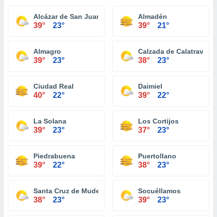
Alcázar de San Juan
Almadén
39°
23°
39°
21°
Almagro
Calzada de Calatrava
39°
23°
38°
23°
Ciudad Real
Daimiel
40°
22°
39°
22°
La Solana
Los Cortijos
39°
23°
37°
23°
Piedrabuena
Puertollano
39°
22°
38°
23°
Santa Cruz de Mudela
Socuéllamos
38°
23°
39°
23°