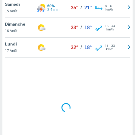
Samedi
lisé en
60%
8
-
45
35°
/
21°
2.4 mm
km/h
 de
15 Août
. Vous
rouver
Dimanche
16
-
44
33°
/
18°
km/h
16 Août
ations
re
Lundi
que de
11
-
33
32°
/
18°
km/h
kies
17 Août
r votre
ement à
ment en
sur le
res des
kies
le au
page de
te web.
MENT,
 les