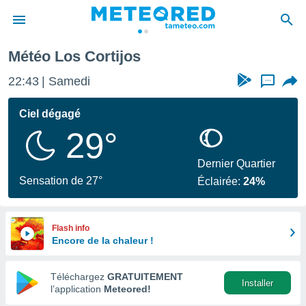
eal
Los Cortijos
Météo Los Cortijos
e
ntialité
22:43
Samedi
...
enu de
o.com
Ciel dégagé
o.com) a
29°
aré par
onnels
Dernier Quartier
arantir
Sensation de 27°
Éclairée:
24%
té des
ions
. Vous
accéder
Flash info
e en
Encore de la chaleur !
 les
Téléchargez
GRATUITEMENT
s :
Installer
l’application
Meteored!
r les