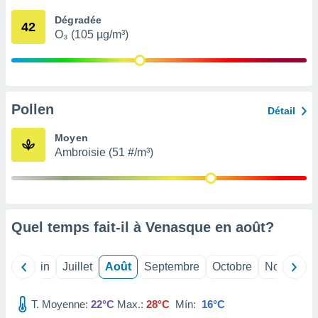
nées
Dégradée
lles sur
42
O₃ (105 µg/m³)
d'un
égitime,
vous
vous
 Pour ce
ous
Pollen
Détail
etirer
Moyen
ement
Ambroisie (51 #/m³)
 opposer
ement
nées à
ment en
 sur «
res
» ou
Quel temps fait-il à Venasque en
août
?
e
que de
kies
Mai
Juin
Juillet
Août
Septembre
Octobre
Novembre
ite web.
T. Moyenne:
22°C
Max.:
28°C
Mín:
16°C
t nos