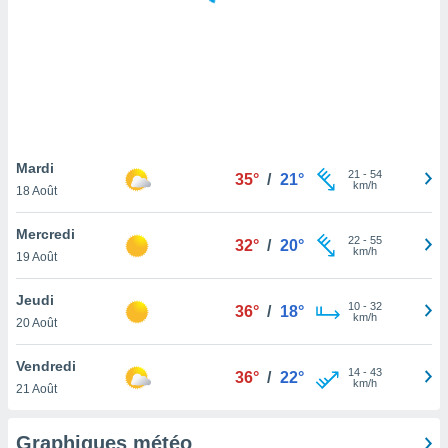
logies
e
s
tez pas
ation de
, vous
z à
à notre
Mardi
21
-
54
35°
/
21°
km/h
18 Août
.com.
 cas,
Mercredi
22
-
55
us
32°
/
20°
km/h
19 Août
ns que
s
Jeudi
10
-
32
36°
/
18°
ires
km/h
20 Août
urer la
on sur le
Vendredi
14
-
43
 seront
36°
/
22°
km/h
21 Août
, et que
ies ne
as
Graphiques météo