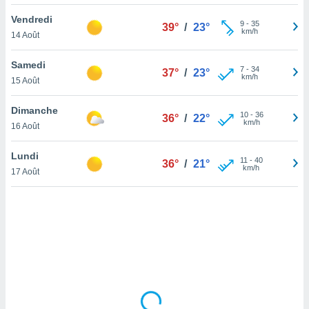
lisé en
Vendredi
 de
9
-
35
39°
/
23°
km/h
14 Août
. Vous
rouver
Samedi
7
-
34
37°
/
23°
ations
km/h
15 Août
re
que de
Dimanche
kies
10
-
36
36°
/
22°
km/h
16 Août
r votre
ement à
ment en
Lundi
11
-
40
36°
/
21°
sur le
km/h
17 Août
res des
kies
le au
page de
te web.
MENT,
 les