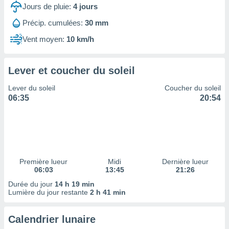
ires
Jours de pluie:
4
jours
ons le
ent des
Précip. cumulées:
30 mm
es
Vent moyen:
10 km/h
 :
et/ou
 à des
Lever et coucher du soleil
ions sur
eil,
Lever du soleil
Coucher du soleil
des
06:35
20:54
limitées
nner la
, créer
ils pour
ité
lisée,
Première lueur
Midi
Dernière lueur
06:03
13:45
21:26
des
our
Durée du jour
14 h 19 min
nner des
Lumière du jour restante
2 h 41 min
és
lisées,
Calendrier lunaire
s profils
enus