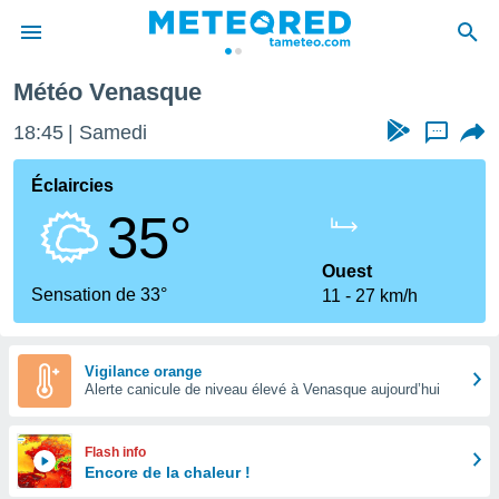
Météo Venasque
e
ntialité
18:45
Samedi
...
enu de
o.com
Éclaircies
o.com) a
35°
aré par
onnels
Ouest
arantir
Sensation de 33°
11
27 km/h
té des
ions
. Vous
accéder
Vigilance orange
e en
Alerte canicule de niveau élevé à Venasque aujourd’hui
 les
s :
Flash info
Encore de la chaleur !
r les