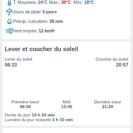
ires
T. Moyenne:
24°C
Max.:
30°C
Mín:
18°C
ons le
Jours de pluie:
5
jours
ent des
es
Précip. cumulées:
38 mm
 :
Vent moyen:
12 km/h
et/ou
 à des
ions sur
eil,
Lever et coucher du soleil
des
Lever du soleil
Coucher du soleil
limitées
06:33
20:57
nner la
, créer
ils pour
ité
lisée,
des
Première lueur
Midi
Dernière lueur
our
06:00
13:45
21:29
nner des
Durée du jour
14 h 24 min
és
Lumière du jour restante
3 h 10 min
lisées,
s profils
enus