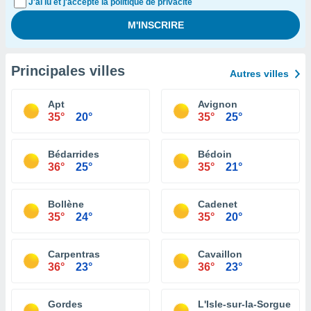
J'ai lu et j'accepte la politique de privacité
Principales villes
Autres villes
Apt
Avignon
35°
20°
35°
25°
Bédarrides
Bédoin
36°
25°
35°
21°
Bollène
Cadenet
35°
24°
35°
20°
Carpentras
Cavaillon
36°
23°
36°
23°
Gordes
L'Isle-sur-la-Sorgue