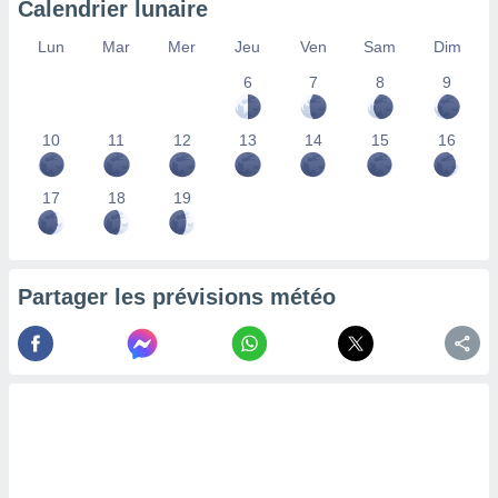
Calendrier lunaire
lisés,
des
Lun
Mar
Mer
Jeu
Ven
Sam
Dim
our
6
7
8
9
nner des
s
lisés,
10
11
12
13
14
15
16
la
ance des
s,
17
18
19
la
ance des
s,
dre les
Partager les prévisions météo
par le
ques ou
inaisons
ées
nt de
tes
,
er et
r les