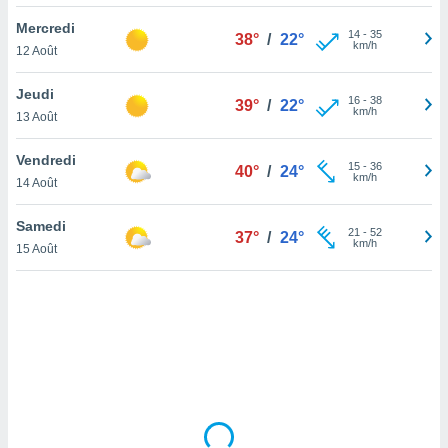
lisé en
Mercredi
 de
14
-
35
38°
/
22°
km/h
12 Août
. Vous
rouver
Jeudi
16
-
38
39°
/
22°
ations
km/h
13 Août
re
que de
Vendredi
kies
15
-
36
40°
/
24°
km/h
14 Août
r votre
ement à
ment en
Samedi
21
-
52
37°
/
24°
sur le
km/h
15 Août
res des
kies
le au
page de
te web.
MENT,
 les