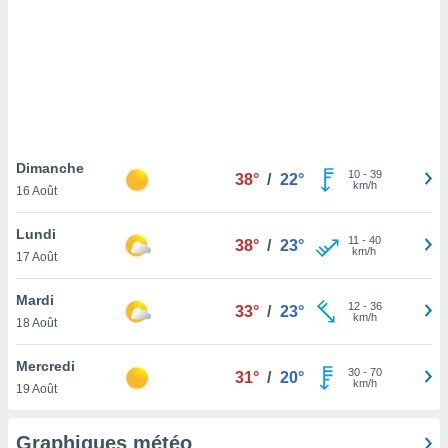
logies
e
s
tez pas
ation de
, vous
z à
à notre
Dimanche
10
-
39
38°
/
22°
km/h
16 Août
.com.
 cas,
Lundi
11
-
40
us
38°
/
23°
km/h
17 Août
ns que
s
Mardi
12
-
36
33°
/
23°
ires
km/h
18 Août
urer la
on sur le
Mercredi
30
-
70
 seront
31°
/
20°
km/h
19 Août
, et que
ies ne
as
Graphiques météo