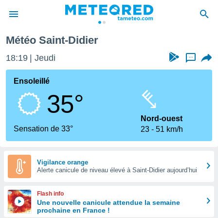
Météo Saint-Didier
e
ntialité
18:19
Jeudi
...
enu de
o.com
Ensoleillé
o.com) a
35°
aré par
onnels
Nord-ouest
arantir
Sensation de 33°
23
51 km/h
té des
ions
. Vous
accéder
Vigilance orange
e en
Alerte canicule de niveau élevé à Saint-Didier aujourd’hui
 les
Flash info
s :
Une nouvelle canicule attendue la semaine
prochaine en France !
r les