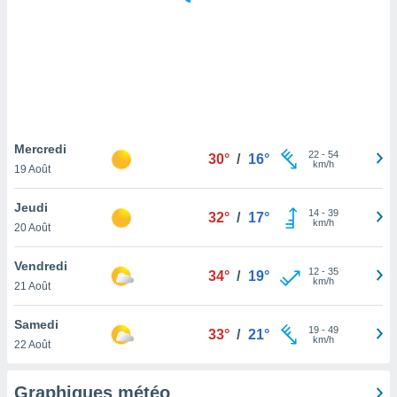
logies
e
s
tez pas
ation de
, vous
z à
à notre
Mercredi
22
-
54
30°
/
16°
km/h
19 Août
.com.
 cas,
Jeudi
14
-
39
us
32°
/
17°
km/h
20 Août
ns que
s
Vendredi
12
-
35
34°
/
19°
ires
km/h
21 Août
urer la
on sur le
Samedi
19
-
49
 seront
33°
/
21°
km/h
22 Août
, et que
ies ne
as
Graphiques météo