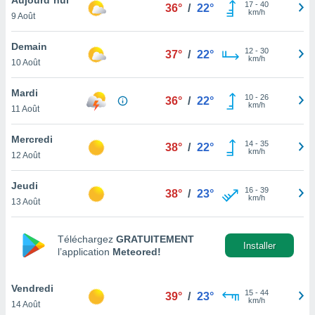
n «
17
-
40
36°
/
22°
km/h
9 Août
 et
r »,
cédez au
Demain
12
-
30
37°
/
22°
 et vous
km/h
10 Août
z
ation de
Mardi
10
-
26
36°
/
22°
km/h
11 Août
qu'ils
 nous ou
aires,
Mercredi
14
-
35
38°
/
22°
km/h
12 Août
nt de
t
Jeudi
16
-
39
er le
38°
/
23°
km/h
13 Août
ement
te, ainsi
Téléchargez
GRATUITEMENT
per un
Installer
l’application
Meteored!
écifique
us
de la
Vendredi
15
-
44
39°
/
23°
 et du
km/h
14 Août