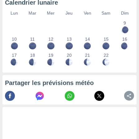
Calendrier lunaire
lisés,
des
Lun
Mar
Mer
Jeu
Ven
Sam
Dim
our
9
nner des
s
lisés,
10
11
12
13
14
15
16
la
ance des
s,
17
18
19
20
21
22
la
ance des
s,
dre les
Partager les prévisions météo
par le
ques ou
inaisons
ées
nt de
tes
,
er et
r les