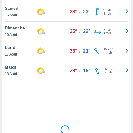
lisé en
Samedi
 de
9
-
41
38°
/
23°
km/h
15 Août
. Vous
rouver
Dimanche
7
-
31
35°
/
22°
ations
km/h
16 Août
re
que de
Lundi
kies
15
-
44
33°
/
21°
km/h
17 Août
r votre
ement à
ment en
Mardi
25
-
58
29°
/
19°
sur le
km/h
18 Août
res des
kies
le au
page de
te web.
MENT,
 les