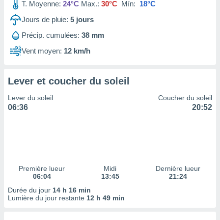
ires
T. Moyenne:
24°C
Max.:
30°C
Mín:
18°C
ons le
Jours de pluie:
5
jours
ent des
es
Précip. cumulées:
38 mm
 :
Vent moyen:
12 km/h
et/ou
 à des
ions sur
eil,
Lever et coucher du soleil
des
Lever du soleil
Coucher du soleil
limitées
06:36
20:52
nner la
, créer
ils pour
ité
lisée,
des
Première lueur
Midi
Dernière lueur
our
06:04
13:45
21:24
nner des
Durée du jour
14 h 16 min
és
Lumière du jour restante
12 h 49 min
lisées,
s profils
enus