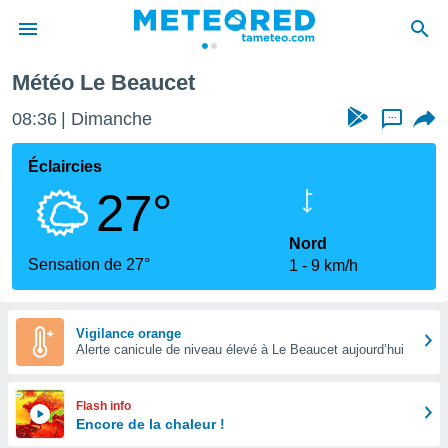
Météo Le Beaucet
e
ntialité
08:36
Dimanche
...
enu de
o.com
Éclaircies
o.com) a
27°
aré par
onnels
Nord
arantir
Sensation de 27°
1
9 km/h
té des
ions
. Vous
accéder
Vigilance orange
e en
Alerte canicule de niveau élevé à Le Beaucet aujourd’hui
 les
s :
Flash info
Encore de la chaleur !
r les