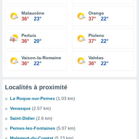
Malaucène
Orange
36°
23°
37°
22°
Pertuis
Piolenc
36°
20°
37°
22°
Vaison-la-Romaine
Valréas
36°
22°
36°
22°
Localités à proximité
La Roque-sur-Pernes
(1.03 km)
Venasque
(2.57 km)
Saint-Didier
(2.6 km)
Pernes-les-Fontaines
(5.07 km)
Malemort-du-Comtat
(5.23 km)