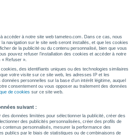
t
/h
ez à accéder à notre site web tameteo.com. Dans ce cas, nous
 navigation sur le site web seront installés, et que les cookies
ficher de la publicité ou du contenu personnalisé, bien que vous
ous pouvez refuser l'installation des cookies et accéder à notre
n « Refuser ».
 cookies, des identifiants uniques ou des technologies similaires
que votre visite sur ce site web, les adresses IP et les
de pluie
Radar de pluie
Satellites
Modèles
s données personnelles sur la base d'un intérêt légitime, auquel
 votre consentement ou vous opposer au traitement des données
tique de cookies
sur ce site web.
Lundi
Mardi
Mercredi
Jeudi
onnées suivant :
10 Août
11 Août
12 Août
13 Août
r des données limitées pour sélectionner la publicité, créer des
sélectionner des publicités personnalisées, créer des profils de
 des contenus personnalisés, mesurer la performance des
s publics par le biais de statistiques ou de combinaisons de