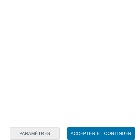
Calendrier lunaire
Lun
Mar
Mer
Jeu
Ven
Sam
Dim
7
8
9
10
11
12
13
14
15
16
17
18
19
20
PARAMÈTRES
ACCEPTER ET CONTINUER