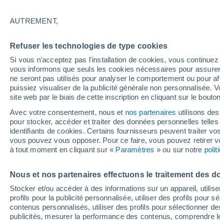
27°
AUTREMENT,
Nord-oues
Refuser les technologies de type cookies
Sensation de 27°
11
-
27 km
Si vous n'acceptez pas l'installation de cookies, vous continu
vous informons que seuls les cookies nécessaires pour assurer la
ne seront pas utilisés pour analyser le comportement ou pour af
puissiez visualiser de la publicité générale non personnalisée. V
Flash info
site web par le biais de cette inscription en cliquant sur le bouto
Une nouvelle canicule attendue la semaine
prochaine en France !
Avec votre consentement, nous et
nos partenaires
utilisons des
pour stocker, accéder et traiter des données personnelles telles 
Météo 1 - 7 jours
Heure par heure
Actualité
Carte 
identifiants de cookies. Certains fournisseurs peuvent traiter vo
vous pouvez vous opposer. Pour ce faire, vous pouvez retirer
à tout moment en cliquant sur «
Paramètres
» ou sur notre
poli
Demain
Dimanche
Aujourd´hui
Nous et nos partenaires effectuons le traitement des d
8 Août
9 Août
7 Août
Stocker et/ou accéder à des informations sur un appareil, utilise
profils pour la publicité personnalisée, utiliser des profils pour 
contenus personnalisés, utiliser des profils pour sélectionner
publicités, mesurer la performance des contenus, comprendre le