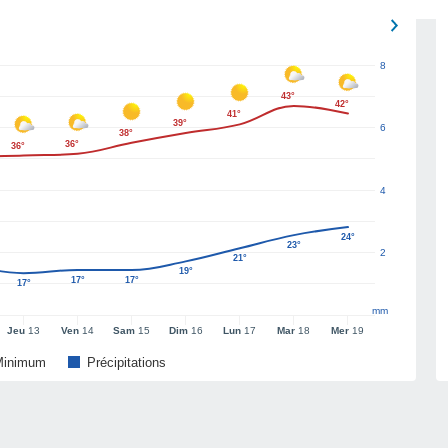
8
43°
42°
41°
39°
6
38°
36°
36°
4
24°
23°
2
21°
19°
17°
17°
17°
mm
Jeu
13
Ven
14
Sam
15
Dim
16
Lun
17
Mar
18
Mer
19
Minimum
Précipitations