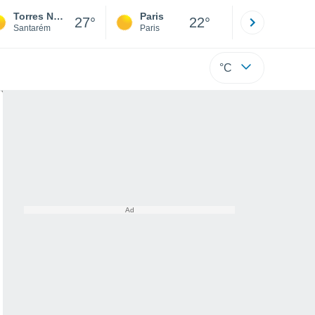
Torres Novas
Paris
Montpelli
27°
22°
Santarém
Paris
Hérault
°C