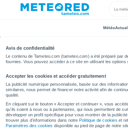
Météo
Actual
Avis de confidentialité
Le contenu de Tameteo.com (tameteo.com) a été préparé par des 
fournies. Vous pouvez accéder à ce site en utilisant les options 
Accepter les cookies et accéder gratuitement
Accueil
Portugal
District de Santarém
Torres N
La publicité numérique personnalisée, basée sur des information
similaires, nous permet de financer notre activité afin de conti
Météo Torres Novas
qualité.
En cliquant sur le bouton « Accepter et continuer », vous accéde
10:55
Vendredi
qu'ils soient à nous ou à partenaires, qui nous permettent de sui
développer un profil spécifique pour vous montrer de la publicit
trouver plus d'informations dans notre
Politique de cookies
et re
Ensoleillé
Paramètres des cookies
disponible au pied de page de notre si