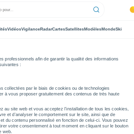
ités
Vidéos
Vigilance
Radar
Cartes
Satellites
Modèles
Monde
Ski
professionnels afin de garantir la qualité des informations
suivantes :
ovas
s collectées par le biais de cookies ou de technologies
nuer à vous proposer gratuitement des contenus de très haute
z au site web et vous acceptez l'installation de tous les cookies,
...
vre et d'analyser le comportement sur le site, ainsi que de
é et du contenu personnalisé en fonction de celui-ci. Vous pouvez
Heure par heure
tirer votre consentement à tout moment en cliquant sur le bouton
Brume de poussière dans les
te web.
prochaines heures