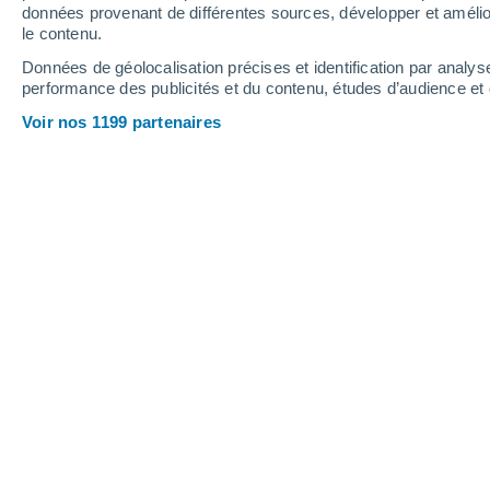
données provenant de différentes sources, développer et amélior
le contenu.
35°
/
18°
32°
/
19°
35°
/
17°
Données de géolocalisation précises et identification par analys
performance des publicités et du contenu, études d’audience e
17
-
38
km/h
20
-
41
km/h
19
17
-
36
km/h
Voir nos 1199 partenaires
Météo Torres Novas aujourd´hui
, 7 a
Ensoleillé
27°
11:00
T. ressentie
27°
Ensoleillé
30°
12:00
T. ressentie
30°
Ensoleillé
32°
13:00
T. ressentie
31°
Ensoleillé
34°
14:00
T. ressentie
33°