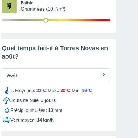
Faible
Graminées (10 #/m³)
Quel temps fait-il à Torres Novas en
août
?
Août
T. Moyenne:
22°C
Max.:
30°C
Mín:
16°C
Jours de pluie:
3
jours
Précip. cumulées:
10 mm
Vent moyen:
14 km/h