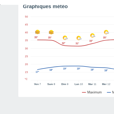
Graphiques météo
50
45
40
35°
35°
35°
35
33°
32°
31°
30
25
20
19°
19°
18°
18°
18°
15
17°
°C
Ven
7
Sam
8
Dim
9
Lun
10
Mar
11
Mer
12
Maximum