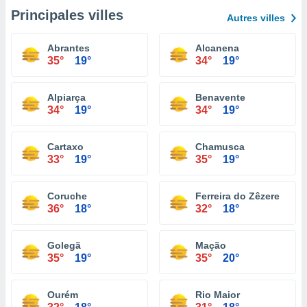
Principales villes
Autres villes
Abrantes
Alcanena
35°
19°
34°
19°
Alpiarça
Benavente
34°
19°
34°
19°
Cartaxo
Chamusca
33°
19°
35°
19°
Coruche
Ferreira do Zêzere
36°
18°
32°
18°
Golegã
Mação
35°
19°
35°
20°
Ourém
Rio Maior