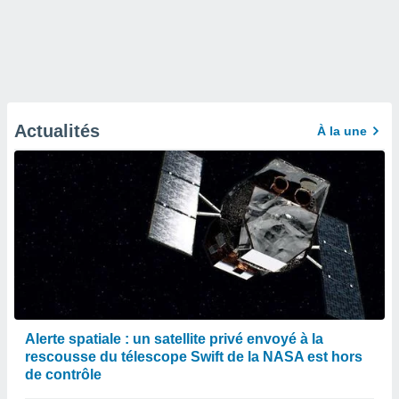
Actualités
À la une
Alerte spatiale : un satellite privé envoyé à la
rescousse du télescope Swift de la NASA est hors
de contrôle