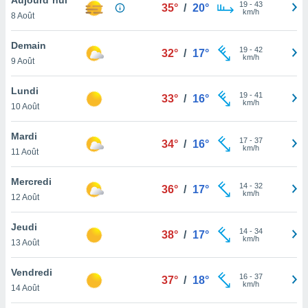
n «
19
-
43
35°
/
20°
km/h
8 Août
 et
r »,
cédez au
Demain
19
-
42
32°
/
17°
 et vous
km/h
9 Août
z
ation de
Lundi
19
-
41
33°
/
16°
km/h
10 Août
qu'ils
 nous ou
aires,
Mardi
17
-
37
34°
/
16°
km/h
11 Août
nt de
t
Mercredi
14
-
32
er le
36°
/
17°
km/h
12 Août
ement
te, ainsi
Jeudi
14
-
34
38°
/
17°
km/h
per un
13 Août
écifique
us
Vendredi
16
-
37
de la
37°
/
18°
km/h
14 Août
 et du