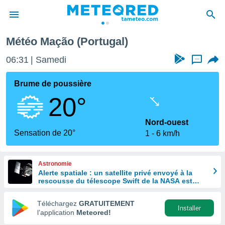
Météo Mação (Portugal)
e
ntialité
06:31
Samedi
...
enu de
o.com
Brume de poussière
o.com) a
20°
aré par
onnels
Nord-ouest
arantir
Sensation de 20°
1
6 km/h
té des
ions
. Vous
Astronomie
accéder
Alerte spatiale : un satellite privé envoyé à la
e en
rescousse du télescope Swift de la NASA est
 les
hors de contrôle
Téléchargez
GRATUITEMENT
s :
Installer
l’application
Meteored!
r les