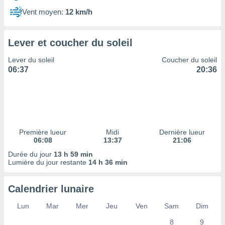
ires
ons le
Vent moyen:
12 km/h
ent des
es
 :
Lever et coucher du soleil
et/ou
Lever du soleil
Coucher du soleil
 à des
06:37
20:36
ions sur
eil,
des
limitées
nner la
, créer
Première lueur
Midi
Dernière lueur
ils pour
06:08
13:37
21:06
ité
Durée du jour
13 h 59 min
lisée,
Lumière du jour restante
14 h 36 min
des
our
nner des
Calendrier lunaire
és
lisées,
Lun
Mar
Mer
Jeu
Ven
Sam
Dim
s profils
8
9
enus