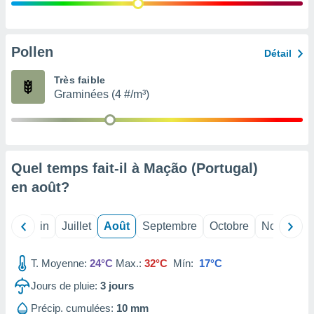
nées
lles sur
d'un
égitime,
Pollen
Détail
vous
vous
Très faible
 Pour ce
Graminées (4 #/m³)
ous
etirer
ement
 opposer
Quel temps fait-il à Mação (Portugal)
ement
nées à
en
août
?
ment en
 sur «
res
» ou
Mai
Juin
Juillet
Août
Septembre
Octobre
Novembre
e
que de
kies
T. Moyenne:
24°C
Max.:
32°C
Mín:
17°C
ite web.
Jours de pluie:
3
jours
t nos
Précip. cumulées:
10 mm