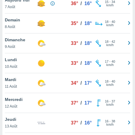
n «
15
-
34
36°
/
16°
km/h
7 Août
 et
r »,
cédez au
Demain
18
-
40
35°
/
18°
 et vous
km/h
8 Août
z
ation de
Dimanche
18
-
42
33°
/
18°
km/h
9 Août
qu'ils
 nous ou
aires,
Lundi
17
-
40
33°
/
18°
km/h
10 Août
nt de
t
Mardi
18
-
40
er le
34°
/
17°
km/h
11 Août
ement
te, ainsi
Mercredi
16
-
37
37°
/
17°
km/h
per un
12 Août
écifique
us
Jeudi
16
-
38
de la
37°
/
16°
km/h
13 Août
 et du