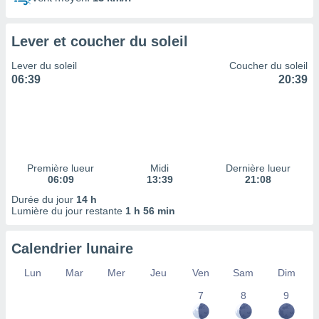
ires
ons le
ent des
Lever et coucher du soleil
es
 :
Lever du soleil
Coucher du soleil
et/ou
06:39
20:39
 à des
ions sur
eil,
des
limitées
Première lueur
Midi
Dernière lueur
nner la
06:09
13:39
21:08
, créer
ils pour
Durée du jour
14 h
ité
Lumière du jour restante
1 h 56 min
lisée,
des
Calendrier lunaire
our
nner des
Lun
Mar
Mer
Jeu
Ven
Sam
Dim
és
lisées,
7
8
9
s profils
enus