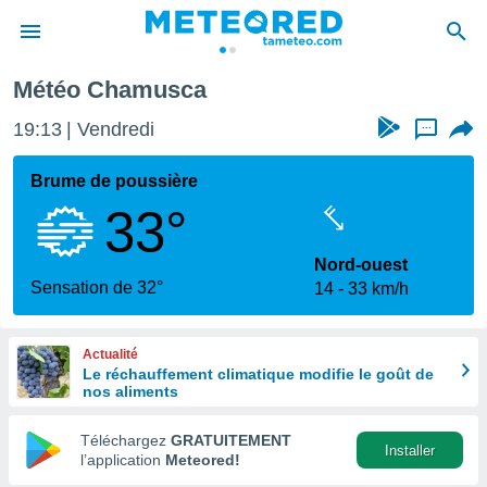
Météo Chamusca
e
ntialité
19:13
Vendredi
...
enu de
o.com
Brume de poussière
o.com) a
33°
aré par
onnels
Nord-ouest
arantir
Sensation de 32°
14
33 km/h
té des
ions
. Vous
Actualité
accéder
Le réchauffement climatique modifie le goût de
e en
nos aliments
 les
Téléchargez
GRATUITEMENT
s :
Installer
l’application
Meteored!
r les