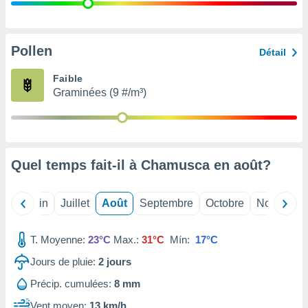
nées
lles sur
d'un
égitime,
Pollen
Détail
vous
vous
Faible
 Pour ce
Graminées (9 #/m³)
ous
etirer
ement
 opposer
Quel temps fait-il à Chamusca en
août
?
ement
nées à
ment en
Mai
Juin
Juillet
Août
Septembre
Octobre
Novembre
 sur «
res
» ou
e
T. Moyenne:
23°C
Max.:
31°C
Mín:
17°C
que de
kies
Jours de pluie:
2
jours
ite web.
Précip. cumulées:
8 mm
t nos
Vent moyen:
13 km/h