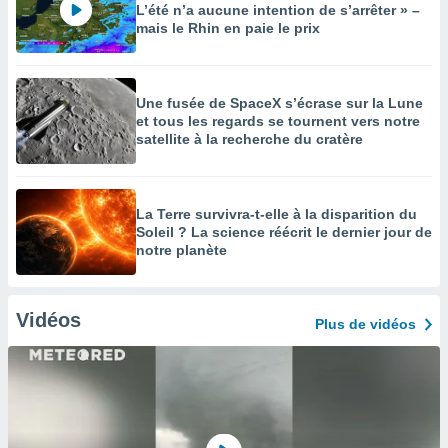
L’été n’a aucune intention de s’arrêter » –
mais le Rhin en paie le prix
Une fusée de SpaceX s’écrase sur la Lune
et tous les regards se tournent vers notre
satellite à la recherche du cratère
La Terre survivra-t-elle à la disparition du
Soleil ? La science réécrit le dernier jour de
notre planète
Vidéos
Plus de vidéos