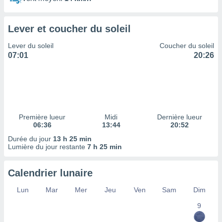
ires
ons le
ent des
Lever et coucher du soleil
es
 :
Lever du soleil
Coucher du soleil
et/ou
07:01
20:26
 à des
ions sur
eil,
des
limitées
Première lueur
Midi
Dernière lueur
nner la
06:36
13:44
20:52
, créer
ils pour
Durée du jour
13 h 25 min
ité
Lumière du jour restante
7 h 25 min
lisée,
des
Calendrier lunaire
our
nner des
Lun
Mar
Mer
Jeu
Ven
Sam
Dim
és
lisées,
9
s profils
enus