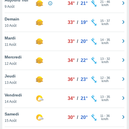
n «
21
-
46
34°
/
21°
km/h
9 Août
 et
r »,
cédez au
Demain
15
-
37
33°
/
19°
 et vous
km/h
10 Août
z
ation de
Mardi
14
-
35
33°
/
20°
km/h
11 Août
qu'ils
 nous ou
aires,
Mercredi
13
-
32
34°
/
22°
km/h
12 Août
nt de
t
Jeudi
12
-
36
er le
36°
/
23°
km/h
13 Août
ement
te, ainsi
Vendredi
13
-
35
34°
/
21°
km/h
per un
14 Août
écifique
us
Samedi
11
-
36
de la
30°
/
20°
km/h
15 Août
 et du