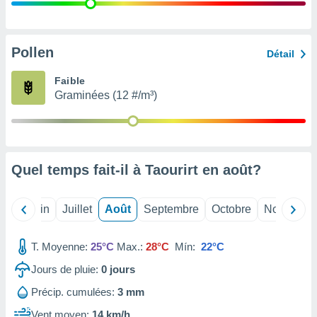
nées
lles sur
d'un
égitime,
Pollen
Détail
vous
vous
Faible
 Pour ce
Graminées (12 #/m³)
ous
etirer
ement
 opposer
Quel temps fait-il à Taourirt en
août
?
ement
nées à
ment en
Mai
Juin
Juillet
Août
Septembre
Octobre
Novembre
 sur «
res
» ou
e
T. Moyenne:
25°C
Max.:
28°C
Mín:
22°C
que de
kies
Jours de pluie:
0
jours
ite web.
Précip. cumulées:
3 mm
t nos
Vent moyen:
14 km/h