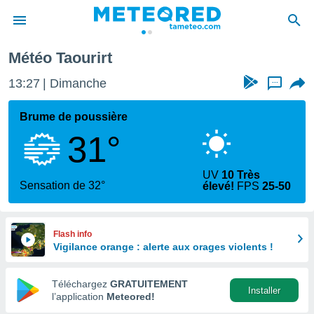
Météo Taourirt
e
ntialité
13:27
Dimanche
...
enu de
o.com
Brume de poussière
o.com) a
31°
aré par
onnels
UV
10 Très
arantir
Sensation de 32°
élevé!
FPS
25-50
té des
ions
. Vous
accéder
Flash info
e en
Vigilance orange : alerte aux orages violents !
 les
Téléchargez
GRATUITEMENT
s :
Installer
l’application
Meteored!
r les