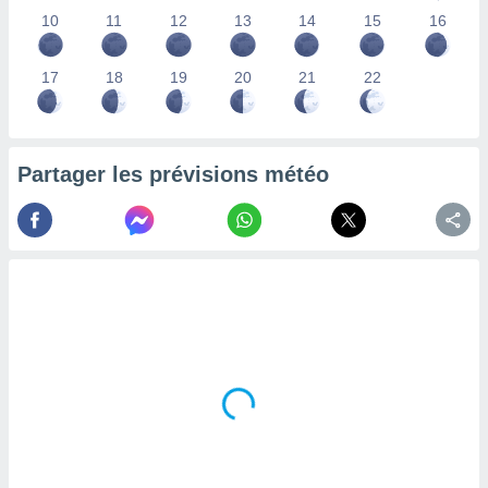
lisés,
10
11
12
13
14
15
16
des
our
17
18
19
20
21
22
nner des
s
lisés,
la
ance des
Partager les prévisions météo
s,
la
ance des
s,
dre les
par le
ques ou
inaisons
ées
nt de
tes
,
er et
r les