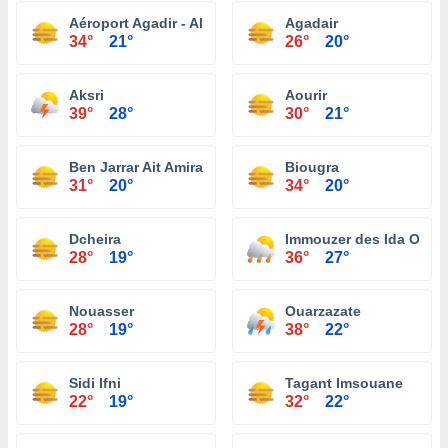
Aéroport Agadir - Al Massira
Agadair
34°
21°
26°
20°
Aksri
Aourir
39°
28°
30°
21°
Ben Jarrar Ait Amira
Biougra
31°
20°
34°
20°
Dcheira
Immouzer des Ida Ou T
28°
19°
36°
27°
Nouasser
Ouarzazate
28°
19°
38°
22°
Sidi Ifni
Tagant Imsouane
22°
19°
32°
22°