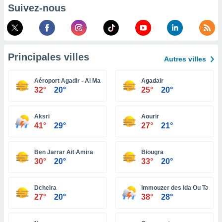
pour
Suivez-nous
 le
ement
afficher
licité ou
enu
Principales villes
lisé,
Autres villes
e vous
Aéroport Agadir - Al Massira
Agadair
r de la
32°
20°
25°
20°
 non
lisée.
Aksri
Aourir
uvez
41°
29°
27°
21°
ation des
et
Ben Jarrar Ait Amira
Biougra
30°
20°
33°
20°
à notre
 par le
 cette
Dcheira
Immouzer des Ida Ou Tanan
ion en
27°
20°
38°
28°
sur le
«
».