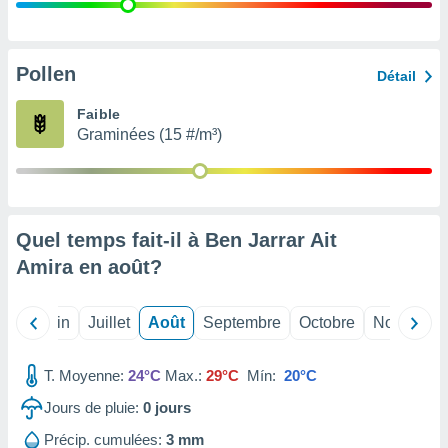
nées
lles sur
d'un
égitime,
Pollen
Détail
vous
vous
Faible
 Pour ce
Graminées (15 #/m³)
ous
etirer
ement
 opposer
Quel temps fait-il à Ben Jarrar Ait
ement
nées à
Amira en
août
?
ment en
 sur «
res
» ou
Mai
Juin
Juillet
Août
Septembre
Octobre
Novembre
e
que de
kies
T. Moyenne:
24°C
Max.:
29°C
Mín:
20°C
ite web.
Jours de pluie:
0
jours
t nos
Précip. cumulées:
3 mm