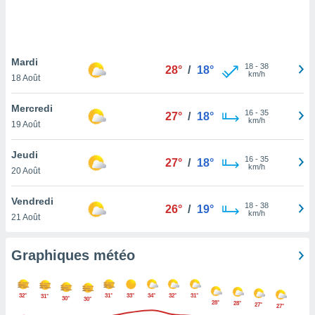
logies
e
s
Mardi
tez pas
18
-
38
28°
/
18°
km/h
ation de
18 Août
, vous
z à
Mercredi
16
-
35
27°
/
18°
à notre
km/h
19 Août
.com.
Jeudi
 cas,
16
-
35
27°
/
18°
km/h
us
20 Août
ns que
s
Vendredi
18
-
38
26°
/
19°
km/h
21 Août
ires
urer la
on sur le
Graphiques météo
 seront
, et que
ies ne
32°
31°
33°
34°
32°
31°
31°
30°
30°
as
28°
28°
27°
27°