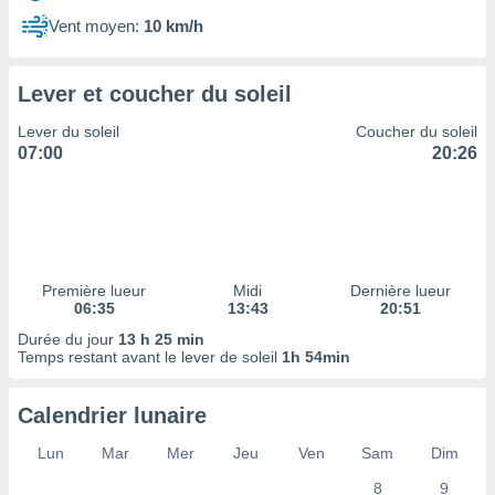
ires
ons le
Vent moyen:
10 km/h
ent des
es
 :
Lever et coucher du soleil
et/ou
Lever du soleil
Coucher du soleil
 à des
07:00
20:26
ions sur
eil,
des
limitées
nner la
, créer
Première lueur
Midi
Dernière lueur
ils pour
06:35
13:43
20:51
ité
Durée du jour
13 h 25 min
lisée,
Temps restant avant le lever de soleil
1h 54min
des
our
nner des
Calendrier lunaire
és
lisées,
Lun
Mar
Mer
Jeu
Ven
Sam
Dim
s profils
8
9
enus