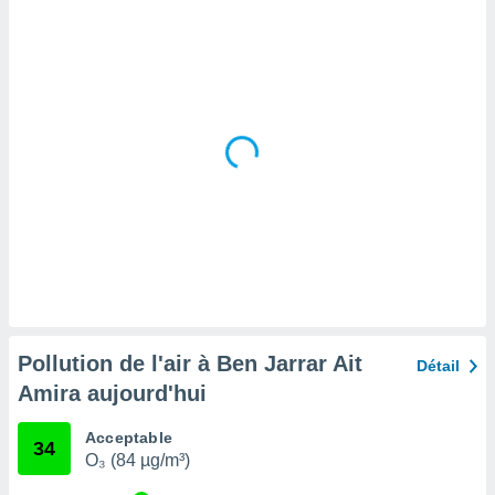
tre
ement,
enaires
s des
 des
nts
 ou des
gies
es pour
 accéder
r des
lles
ue votre
r ce site
Pollution de l'air à Ben Jarrar Ait
Détail
 IP et
Amira aujourd'hui
ifiants
es.
Acceptable
34
O₃ (84 µg/m³)
eurs
traiter