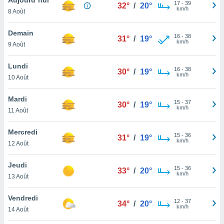
n «
17
-
39
32°
/
20°
km/h
8 Août
 et
r »,
cédez au
Demain
16
-
38
31°
/
19°
 et vous
km/h
9 Août
z
ation de
Lundi
16
-
38
30°
/
19°
km/h
10 Août
qu'ils
 nous ou
aires,
Mardi
15
-
37
30°
/
19°
km/h
11 Août
nt de
t
Mercredi
15
-
36
er le
31°
/
19°
km/h
12 Août
ement
te, ainsi
Jeudi
15
-
36
33°
/
20°
km/h
per un
13 Août
écifique
us
Vendredi
12
-
37
de la
34°
/
20°
km/h
14 Août
 et du