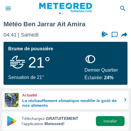
Météo Ben Jarrar Ait Amira
e
ntialité
04:41
Samedi
...
enu de
o.com
Brume de poussière
o.com) a
21°
aré par
onnels
Dernier Quartier
arantir
Sensation de 21°
Éclairée:
24%
té des
ions
. Vous
Actualité
accéder
Le réchauffement climatique modifie le goût de
e en
nos aliments
 les
Téléchargez
GRATUITEMENT
s :
Installer
l’application
Meteored!
r les