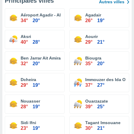
Principales villes
Autres villes
Aéroport Agadir - Al Massira
Agadair
34°
20°
26°
19°
Aksri
Aourir
40°
28°
29°
21°
Ben Jarrar Ait Amira
Biougra
32°
20°
35°
20°
Dcheira
Immouzer des Ida Ou T
29°
19°
37°
27°
Nouasser
Ouarzazate
28°
19°
39°
25°
Sidi Ifni
Tagant Imsouane
23°
19°
30°
21°