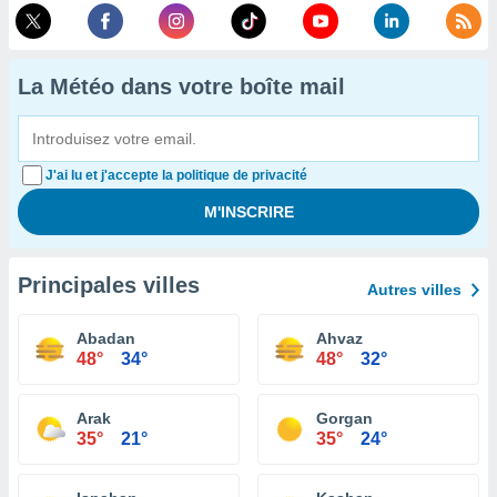
La Météo dans votre boîte mail
J'ai lu et j'accepte la politique de privacité
Principales villes
Autres villes
Abadan
Ahvaz
48°
34°
48°
32°
Arak
Gorgan
35°
21°
35°
24°