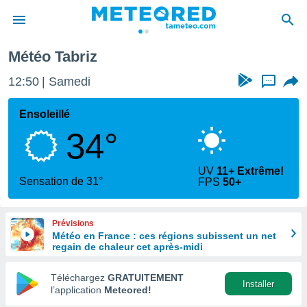
Météo Tabriz
e
ntialité
12:50
Samedi
...
enu de
o.com
Ensoleillé
o.com) a
34°
aré par
onnels
UV
11+ Extrême!
arantir
Sensation de 31°
FPS
50+
té des
ions
. Vous
Prévisions
accéder
Météo en France : ces régions subissent un net
e en
regain de chaleur cet après-midi
 les
Téléchargez
GRATUITEMENT
s :
Installer
l’application
Meteored!
r les