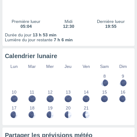
ires
ons le
ent des
es
Première lueur
Midi
Dernière lueur
 :
05:04
12:30
19:55
et/ou
Durée du jour
13 h 53 min
 à des
Lumière du jour restante
7 h 6 min
ions sur
eil,
Calendrier lunaire
des
limitées
Lun
Mar
Mer
Jeu
Ven
Sam
Dim
nner la
8
9
, créer
ils pour
ité
10
11
12
13
14
15
16
lisée,
des
our
17
18
19
20
21
nner des
és
lisées,
s profils
Partager les prévisions météo
enus