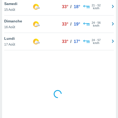
Samedi
lisé en
21
-
52
33°
/
18°
km/h
 de
15 Août
. Vous
rouver
Dimanche
24
-
56
33°
/
19°
km/h
16 Août
ations
re
Lundi
que de
24
-
57
33°
/
17°
km/h
kies
17 Août
r votre
ement à
ment en
sur le
res des
kies
le au
page de
te web.
MENT,
 les