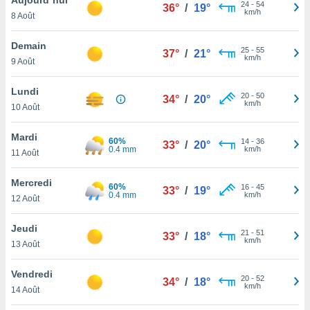
n «
24
-
54
36°
/
19°
km/h
8 Août
 et
r »,
cédez au
Demain
25
-
55
37°
/
21°
 et vous
km/h
9 Août
z
ation de
Lundi
20
-
50
34°
/
20°
km/h
10 Août
qu'ils
 nous ou
aires,
Mardi
60%
14
-
36
33°
/
20°
0.4 mm
km/h
11 Août
nt de
t
Mercredi
60%
16
-
45
er le
33°
/
19°
0.4 mm
km/h
12 Août
ement
te, ainsi
Jeudi
21
-
51
33°
/
18°
km/h
per un
13 Août
écifique
us
Vendredi
20
-
52
de la
34°
/
18°
km/h
14 Août
 et du