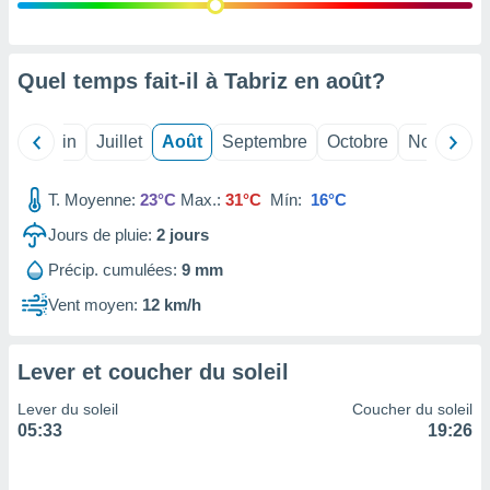
nées
lles sur
d'un
égitime,
Quel temps fait-il à Tabriz en
août
?
vous
vous
 Pour ce
Mai
Juin
Juillet
Août
Septembre
Octobre
Novembre
ous
etirer
T. Moyenne:
23°C
Max.:
31°C
Mín:
16°C
ement
Jours de pluie:
2
jours
 opposer
ement
Précip. cumulées:
9 mm
nées à
ment en
Vent moyen:
12 km/h
 sur «
res
» ou
e
Lever et coucher du soleil
que de
kies
Lever du soleil
Coucher du soleil
ite web.
05:33
19:26
t nos