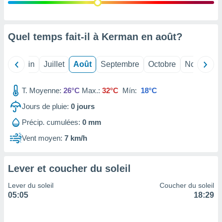
nées
lles sur
d'un
égitime,
Quel temps fait-il à Kerman en
août
?
vous
vous
 Pour ce
Mai
Juin
Juillet
Août
Septembre
Octobre
Novembre
ous
etirer
T. Moyenne:
26°C
Max.:
32°C
Mín:
18°C
ement
Jours de pluie:
0
jours
 opposer
ement
Précip. cumulées:
0 mm
nées à
ment en
Vent moyen:
7 km/h
 sur «
res
» ou
e
Lever et coucher du soleil
que de
kies
Lever du soleil
Coucher du soleil
ite web.
05:05
18:29
t nos