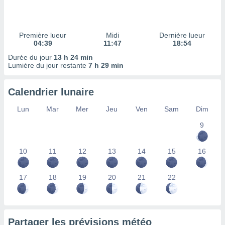
ires
ons le
ent des
es
Première lueur
Midi
Dernière lueur
 :
04:39
11:47
18:54
et/ou
Durée du jour
13 h 24 min
 à des
Lumière du jour restante
7 h 29 min
ions sur
eil,
Calendrier lunaire
des
limitées
Lun
Mar
Mer
Jeu
Ven
Sam
Dim
nner la
9
, créer
ils pour
ité
10
11
12
13
14
15
16
lisée,
des
our
17
18
19
20
21
22
nner des
és
lisées,
s profils
Partager les prévisions météo
enus