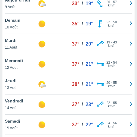
n «
26
-
57
33°
/
19°
km/h
9 Août
 et
r »,
cédez au
Demain
22
-
50
35°
/
19°
 et vous
km/h
10 Août
z
ation de
Mardi
19
-
43
37°
/
20°
km/h
11 Août
qu'ils
 nous ou
aires,
Mercredi
22
-
54
37°
/
21°
km/h
12 Août
nt de
t
Jeudi
20
-
55
er le
38°
/
21°
km/h
13 Août
ement
te, ainsi
Vendredi
22
-
55
37°
/
23°
km/h
per un
14 Août
écifique
us
Samedi
24
-
56
de la
37°
/
22°
km/h
15 Août
 et du