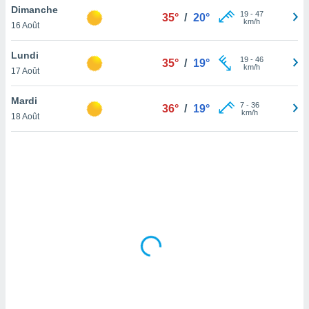
Dimanche
lisé en
19
-
47
35°
/
20°
km/h
 de
16 Août
. Vous
rouver
Lundi
19
-
46
35°
/
19°
km/h
17 Août
ations
re
Mardi
que de
7
-
36
36°
/
19°
km/h
kies
18 Août
r votre
ement à
ment en
sur le
res des
kies
le au
page de
te web.
MENT,
 les