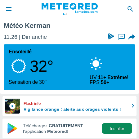
Météo Kerman
e
ntialité
11:26
Dimanche
...
enu de
o.com
Ensoleillé
o.com) a
32°
aré par
onnels
UV
11+ Extrême!
arantir
Sensation de 30°
FPS
50+
té des
ions
. Vous
accéder
Flash info
e en
Vigilance orange : alerte aux orages violents !
 les
Téléchargez
GRATUITEMENT
s :
Installer
l’application
Meteored!
r les