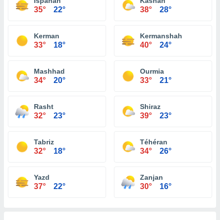
Ispahan
Kashan
35°
22°
38°
28°
Kerman
Kermanshah
33°
18°
40°
24°
Mashhad
Ourmia
34°
20°
33°
21°
Rasht
Shiraz
32°
23°
39°
23°
Tabriz
Téhéran
32°
18°
34°
26°
Yazd
Zanjan
37°
22°
30°
16°