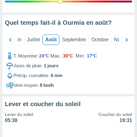
nées
lles sur
d'un
égitime,
Quel temps fait-il à Ourmia en
août
?
vous
vous
 Pour ce
Mai
Juin
Juillet
Août
Septembre
Octobre
Novembre
ous
etirer
T. Moyenne:
24°C
Max.:
30°C
Mín:
17°C
ement
Jours de pluie:
1
jours
 opposer
ement
Précip. cumulées:
6 mm
nées à
ment en
Vent moyen:
8 km/h
 sur «
res
» ou
e
Lever et coucher du soleil
que de
kies
Lever du soleil
Coucher du soleil
ite web.
05:38
19:31
t nos