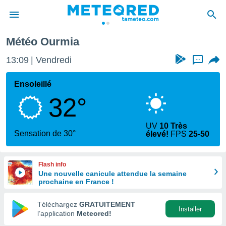
Météo Ourmia
e
ntialité
13:09
Vendredi
...
enu de
o.com
Ensoleillé
o.com) a
32°
aré par
onnels
UV
10 Très
arantir
Sensation de 30°
élevé!
FPS
25-50
té des
ions
. Vous
Flash info
accéder
Une nouvelle canicule attendue la semaine
e en
prochaine en France !
 les
Téléchargez
GRATUITEMENT
s :
Installer
l’application
Meteored!
r les