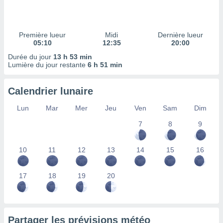
ires
ons le
ent des
es
Première lueur
Midi
Dernière lueur
 :
05:10
12:35
20:00
et/ou
Durée du jour
13 h 53 min
 à des
Lumière du jour restante
6 h 51 min
ions sur
eil,
Calendrier lunaire
des
limitées
Lun
Mar
Mer
Jeu
Ven
Sam
Dim
nner la
7
8
9
, créer
ils pour
ité
10
11
12
13
14
15
16
lisée,
des
our
17
18
19
20
nner des
és
lisées,
s profils
Partager les prévisions météo
enus