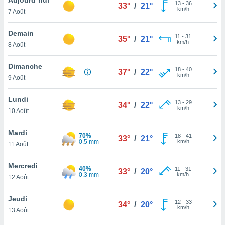
n «
13
-
36
33°
/
21°
km/h
7 Août
 et
r »,
cédez au
Demain
11
-
31
35°
/
21°
 et vous
km/h
8 Août
z
ation de
Dimanche
18
-
40
37°
/
22°
km/h
9 Août
qu'ils
 nous ou
aires,
Lundi
13
-
29
34°
/
22°
km/h
10 Août
nt de
t
Mardi
70%
18
-
41
er le
33°
/
21°
0.5 mm
km/h
11 Août
ement
te, ainsi
Mercredi
40%
11
-
31
33°
/
20°
0.3 mm
km/h
per un
12 Août
écifique
us
Jeudi
12
-
33
de la
34°
/
20°
km/h
13 Août
 et du