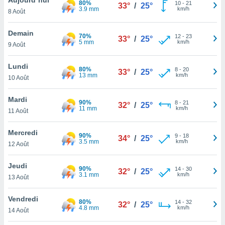
80%
n «
10
-
21
33°
/
25°
3.9 mm
km/h
8 Août
 et
r »,
cédez au
Demain
70%
12
-
23
33°
/
25°
 et vous
5 mm
km/h
9 Août
z
ation de
Lundi
80%
8
-
20
33°
/
25°
13 mm
km/h
10 Août
qu'ils
 nous ou
aires,
Mardi
90%
8
-
21
32°
/
25°
11 mm
km/h
11 Août
nt de
t
Mercredi
90%
9
-
18
er le
34°
/
25°
3.5 mm
km/h
12 Août
ement
te, ainsi
Jeudi
90%
14
-
30
32°
/
25°
3.1 mm
km/h
per un
13 Août
écifique
us
Vendredi
80%
14
-
32
de la
32°
/
25°
4.8 mm
km/h
14 Août
 et du