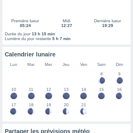
ires
ons le
ent des
es
Première lueur
Midi
Dernière lueur
 :
05:24
12:27
19:29
et/ou
Durée du jour
13 h 15 min
 à des
Lumière du jour restante
5 h 7 min
ions sur
eil,
Calendrier lunaire
des
limitées
Lun
Mar
Mer
Jeu
Ven
Sam
Dim
nner la
8
9
, créer
ils pour
ité
10
11
12
13
14
15
16
lisée,
des
our
17
18
19
20
21
nner des
és
lisées,
s profils
Partager les prévisions météo
enus