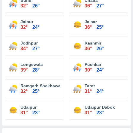
Bundi
Chaba
32°
26°
36°
27°
Jaipur
Jaisar
32°
24°
36°
25°
Jodhpur
Kashmir
34°
27°
36°
26°
Longewala
Pushkar
39°
28°
30°
24°
Ramgarh Shekhawati
Tarot
32°
25°
31°
24°
Udaipur
Udaipur Dabok
31°
23°
31°
23°