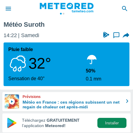
Météo Suroth
e
ntialité
14:22
Samedi
...
enu de
o.com
Pluie faible
o.com) a
32°
aré par
onnels
50%
arantir
Sensation de 40°
0.1 mm
té des
ions
. Vous
Prévisions
accéder
Météo en France : ces régions subissent un net
e en
regain de chaleur cet après-midi
 les
Téléchargez
GRATUITEMENT
s :
Installer
l’application
Meteored!
r les