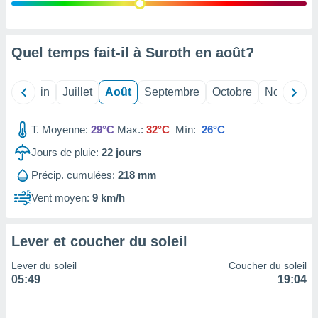
nées
lles sur
d'un
égitime,
Quel temps fait-il à Suroth en
août
?
vous
vous
 Pour ce
Mai
Juin
Juillet
Août
Septembre
Octobre
Novembre
ous
etirer
T. Moyenne:
29°C
Max.:
32°C
Mín:
26°C
ement
Jours de pluie:
22
jours
 opposer
ement
Précip. cumulées:
218 mm
nées à
ment en
Vent moyen:
9 km/h
 sur «
res
» ou
e
Lever et coucher du soleil
que de
kies
Lever du soleil
Coucher du soleil
ite web.
05:49
19:04
t nos