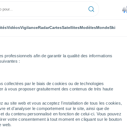
ités
Vidéos
Vigilance
Radar
Cartes
Satellites
Modèles
Monde
Ski
professionnels afin de garantir la qualité des informations
suivantes :
s collectées par le biais de cookies ou de technologies
nuer à vous proposer gratuitement des contenus de très haute
urtemberg)
z au site web et vous acceptez l'installation de tous les cookies,
...
vre et d'analyser le comportement sur le site, ainsi que de
é et du contenu personnalisé en fonction de celui-ci. Vous pouvez
Heure par heure
tirer votre consentement à tout moment en cliquant sur le bouton
Ciel nuageux dans les
te web.
prochaines heures