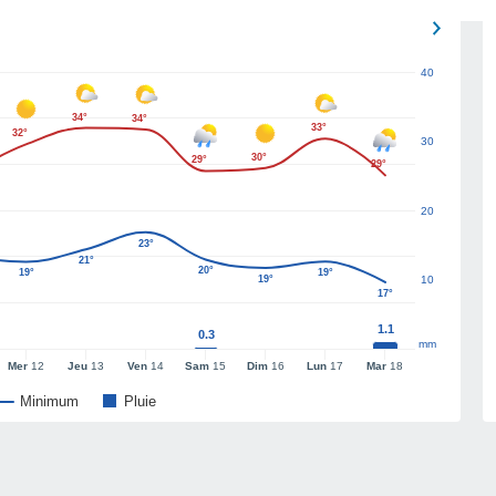
40
34°
34°
33°
32°
30
30°
29°
29°
20
23°
21°
20°
19°
19°
19°
10
17°
1.1
0.3
mm
Mer
12
Jeu
13
Ven
14
Sam
15
Dim
16
Lun
17
Mar
18
Minimum
Pluie