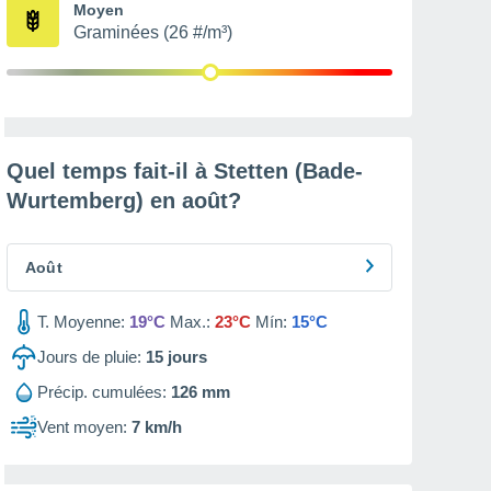
Moyen
Graminées (26 #/m³)
Quel temps fait-il à Stetten (Bade-
Wurtemberg) en
août
?
Août
T. Moyenne:
19°C
Max.:
23°C
Mín:
15°C
Jours de pluie:
15
jours
Précip. cumulées:
126 mm
Vent moyen:
7 km/h