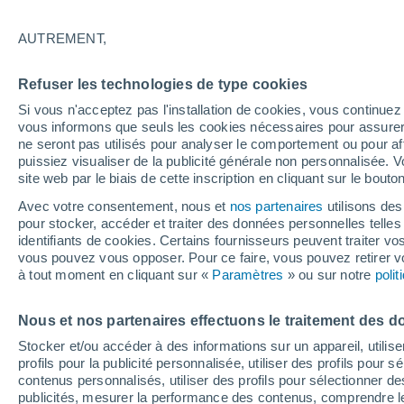
20°
AUTREMENT,
30%
Refuser les technologies de type cookies
Sensation de 20°
0.4 mm
Si vous n'acceptez pas l'installation de cookies, vous continu
vous informons que seuls les cookies nécessaires pour assurer la
ne seront pas utilisés pour analyser le comportement ou pour af
puissiez visualiser de la publicité générale non personnalisée. V
Flash info
site web par le biais de cette inscription en cliquant sur le bouto
Une nouvelle canicule attendue la semaine
prochaine en France !
Avec votre consentement, nous et
nos partenaires
utilisons des
pour stocker, accéder et traiter des données personnelles telles 
Météo 1 - 7 jours
Heure par heure
Actualité
Carte 
identifiants de cookies. Certains fournisseurs peuvent traiter vo
vous pouvez vous opposer. Pour ce faire, vous pouvez retirer
à tout moment en cliquant sur «
Paramètres
» ou sur notre
poli
Demain
Samedi
D
Aujourd´hui
Nous et nos partenaires effectuons le traitement des d
7 Août
8 Août
6 Août
Stocker et/ou accéder à des informations sur un appareil, utilise
profils pour la publicité personnalisée, utiliser des profils pour 
contenus personnalisés, utiliser des profils pour sélectionner
publicités, mesurer la performance des contenus, comprendre le
80%