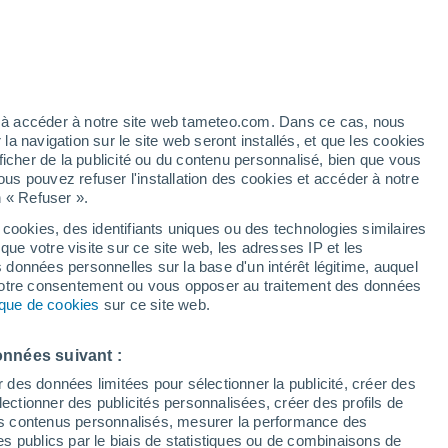
Vigilance orange
Alerte orages de niveau élevé à
Stetten aujourd’hui
ez à accéder à notre site web tameteo.com. Dans ce cas, nous
 navigation sur le site web seront installés, et que les cookies
ficher de la publicité ou du contenu personnalisé, bien que vous
ous pouvez refuser l'installation des cookies et accéder à notre
n « Refuser ».
 cookies, des identifiants uniques ou des technologies similaires
que votre visite sur ce site web, les adresses IP et les
de pluie
Radar de pluie
Satellites
Modèles
s données personnelles sur la base d'un intérêt légitime, auquel
 votre consentement ou vous opposer au traitement des données
tique de cookies
sur ce site web.
imanche
Lundi
Mardi
Mercredi
onnées suivant :
9 Août
10 Août
11 Août
12 Août
r des données limitées pour sélectionner la publicité, créer des
sélectionner des publicités personnalisées, créer des profils de
 des contenus personnalisés, mesurer la performance des
s publics par le biais de statistiques ou de combinaisons de
40%
70%