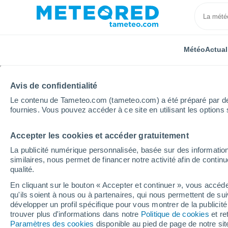
Météo
Actual
Avis de confidentialité
Le contenu de Tameteo.com (tameteo.com) a été préparé par des 
fournies. Vous pouvez accéder à ce site en utilisant les options 
Accepter les cookies et accéder gratuitement
Accueil
Allemagne
Bade-Wurtemberg
Stetten
La publicité numérique personnalisée, basée sur des information
similaires, nous permet de financer notre activité afin de conti
Météo Stetten (Bade-W
qualité.
En cliquant sur le bouton « Accepter et continuer », vous accéde
22:50
Jeudi
qu'ils soient à nous ou à partenaires, qui nous permettent de sui
développer un profil spécifique pour vous montrer de la publicit
trouver plus d'informations dans notre
Politique de cookies
et re
Pluie faible
Paramètres des cookies
disponible au pied de page de notre si