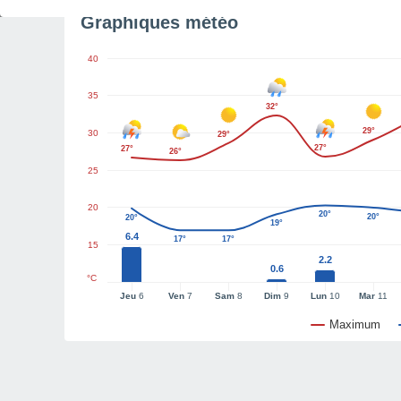
Graphiques météo
40
35
32°
29°
30
29°
27°
27°
26°
25
20
20°
20°
20°
19°
6.4
17°
17°
15
2.2
0.6
°C
Jeu
6
Ven
7
Sam
8
Dim
9
Lun
10
Mar
11
Maximum