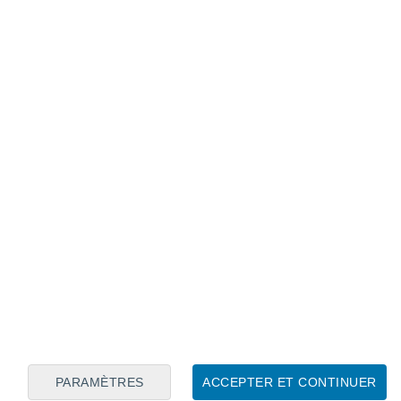
Calendrier lunaire
Lun
Mar
Mer
Jeu
Ven
Sam
Dim
6
7
8
9
10
11
12
13
14
15
16
17
18
19
PARAMÈTRES
ACCEPTER ET CONTINUER