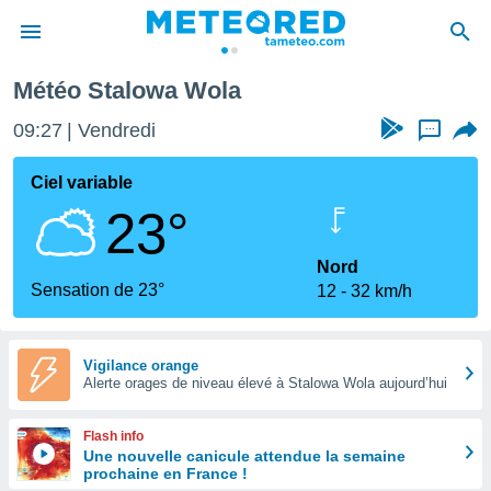
Météo Stalowa Wola
e
ntialité
09:27
Vendredi
...
enu de
o.com
Ciel variable
o.com) a
23°
aré par
onnels
Nord
arantir
Sensation de 23°
12
32 km/h
té des
ions
. Vous
accéder
Vigilance orange
e en
Alerte orages de niveau élevé à Stalowa Wola aujourd’hui
 les
Flash info
s :
Une nouvelle canicule attendue la semaine
prochaine en France !
r les