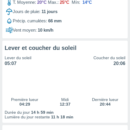
ires
T. Moyenne:
20°C
Max.:
25°C
Mín:
14°C
ons le
Jours de pluie:
11
jours
ent des
es
Précip. cumulées:
66 mm
 :
Vent moyen:
10 km/h
et/ou
 à des
ions sur
eil,
Lever et coucher du soleil
des
Lever du soleil
Coucher du soleil
limitées
05:07
20:06
nner la
, créer
ils pour
ité
lisée,
des
Première lueur
Midi
Dernière lueur
our
04:29
12:37
20:44
nner des
Durée du jour
14 h 59 min
és
Lumière du jour restante
11 h 18 min
lisées,
s profils
enus