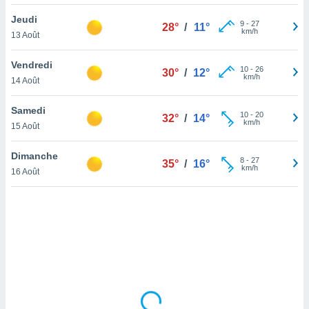
lisé en
Jeudi
 de
9
-
27
28°
/
11°
km/h
13 Août
. Vous
rouver
Vendredi
10
-
26
30°
/
12°
ations
km/h
14 Août
re
que de
Samedi
kies
10
-
20
32°
/
14°
km/h
15 Août
r votre
ement à
ment en
Dimanche
8
-
27
35°
/
16°
sur le
km/h
16 Août
res des
kies
le au
page de
te web.
MENT,
 les