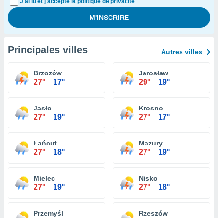
J'ai lu et j'accepte la politique de privacité
Principales villes
Autres villes
Brzozów
Jarosław
27°
17°
29°
19°
Jasło
Krosno
27°
19°
27°
17°
Łańcut
Mazury
27°
18°
27°
19°
Mielec
Nisko
27°
19°
27°
18°
Przemyśl
Rzeszów