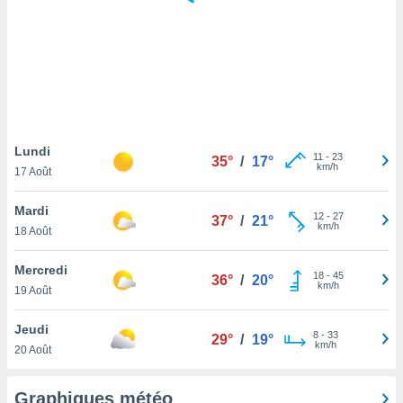
logies
e
s
tez pas
ation de
, vous
z à
à notre
Lundi
11
-
23
35°
/
17°
km/h
17 Août
.com.
 cas,
Mardi
12
-
27
us
37°
/
21°
km/h
18 Août
ns que
s
Mercredi
18
-
45
36°
/
20°
ires
km/h
19 Août
urer la
on sur le
Jeudi
8
-
33
 seront
29°
/
19°
km/h
20 Août
, et que
ies ne
as
Graphiques météo