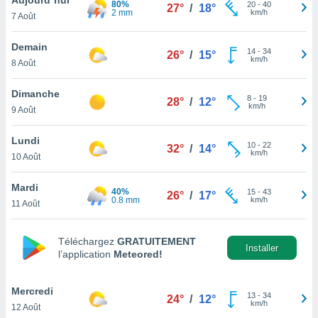
80%
n «
20
-
40
27°
/
18°
2 mm
km/h
7 Août
 et
r »,
cédez au
Demain
14
-
34
26°
/
15°
 et vous
km/h
8 Août
z
ation de
Dimanche
8
-
19
28°
/
12°
km/h
9 Août
qu'ils
 nous ou
aires,
Lundi
10
-
22
32°
/
14°
km/h
10 Août
nt de
t
Mardi
40%
15
-
43
er le
26°
/
17°
0.8 mm
km/h
11 Août
ement
te, ainsi
Téléchargez
GRATUITEMENT
per un
Installer
l’application
Meteored!
écifique
us
de la
Mercredi
13
-
34
24°
/
12°
 et du
km/h
12 Août