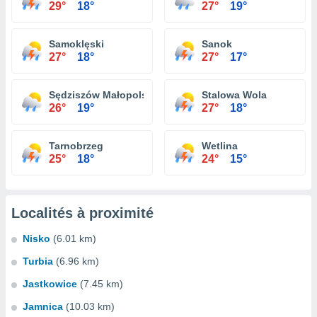
29°
18°
27°
19°
Samoklęski
Sanok
27°
18°
27°
17°
Sędziszów Małopolski
Stalowa Wola
26°
19°
27°
18°
Tarnobrzeg
Wetlina
25°
18°
24°
15°
Localités à proximité
Nisko
(6.01 km)
Turbia
(6.96 km)
Jastkowice
(7.45 km)
Jamnica
(10.03 km)