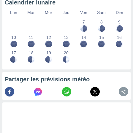
Calendrier lunaire
lisés,
des
Lun
Mar
Mer
Jeu
Ven
Sam
Dim
our
7
8
9
nner des
s
lisés,
10
11
12
13
14
15
16
la
ance des
s,
17
18
19
20
la
ance des
s,
dre les
Partager les prévisions météo
par le
ques ou
inaisons
ées
nt de
tes
,
er et
r les