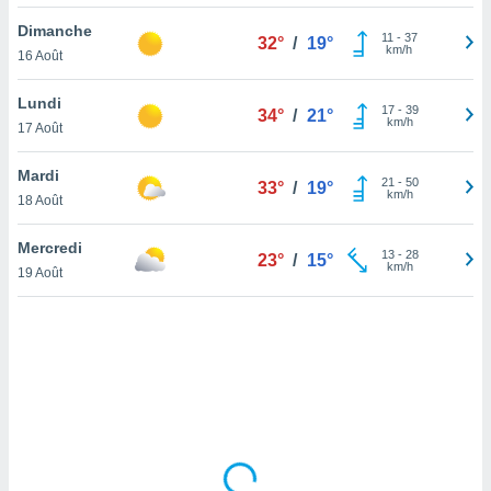
lisé en
Dimanche
 de
11
-
37
32°
/
19°
km/h
16 Août
. Vous
rouver
Lundi
17
-
39
34°
/
21°
ations
km/h
17 Août
re
que de
Mardi
kies
21
-
50
33°
/
19°
km/h
18 Août
r votre
ement à
ment en
Mercredi
13
-
28
23°
/
15°
sur le
km/h
19 Août
res des
kies
le au
page de
te web.
MENT,
 les