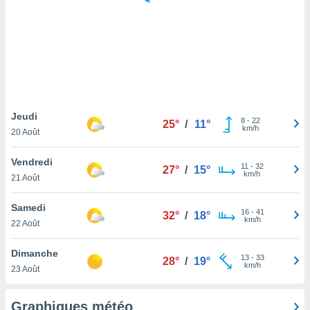
logies
e
s
tez pas
ation de
, vous
z à
à notre
Jeudi
8
-
22
25°
/
11°
km/h
20 Août
.com.
 cas,
Vendredi
11
-
32
us
27°
/
15°
km/h
21 Août
ns que
s
Samedi
16
-
41
32°
/
18°
ires
km/h
22 Août
urer la
on sur le
Dimanche
13
-
33
 seront
28°
/
19°
km/h
23 Août
, et que
ies ne
as
Graphiques météo