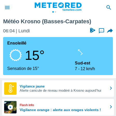
Météo Krosno (Basses-Carpates)
e
ntialité
06:04
Lundi
...
enu de
o.com
Ensoleillé
o.com) a
15°
aré par
onnels
Sud-est
arantir
Sensation de 15°
7
12 km/h
té des
ions
. Vous
accéder
Vigilance jaune
e en
Alerte canicule de niveau modéré à Krosno aujourd’hui
 les
s :
Flash info
Vigilance orange : alerte aux orages violents !
r les