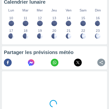
Calendrier lunaire
lisés,
des
Lun
Mar
Mer
Jeu
Ven
Sam
Dim
our
10
11
12
13
14
15
16
nner des
s
lisés,
17
18
19
20
21
22
23
la
ance des
s,
la
ance des
Partager les prévisions météo
s,
dre les
par le
ques ou
inaisons
ées
nt de
tes
,
er et
r les