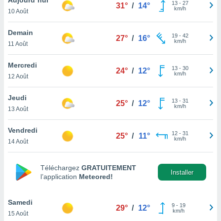
n «
13
-
27
31°
/
14°
km/h
10 Août
 et
r »,
cédez au
Demain
19
-
42
27°
/
16°
 et vous
km/h
11 Août
z
ation de
Mercredi
13
-
30
24°
/
12°
km/h
12 Août
qu'ils
 nous ou
aires,
Jeudi
13
-
31
25°
/
12°
km/h
13 Août
nt de
t
Vendredi
12
-
31
er le
25°
/
11°
km/h
14 Août
ement
te, ainsi
Téléchargez
GRATUITEMENT
per un
Installer
l’application
Meteored!
écifique
us
de la
Samedi
9
-
19
29°
/
12°
 et du
km/h
15 Août