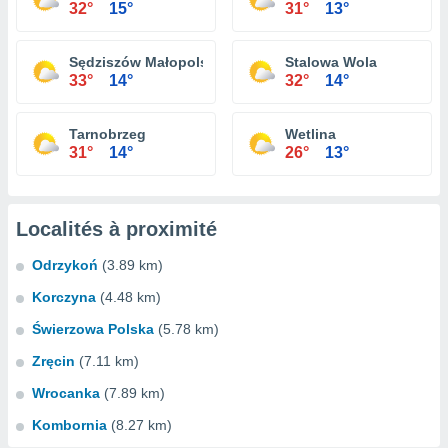
32°
15°
31°
13°
Sędziszów Małopolski
Stalowa Wola
33°
14°
32°
14°
Tarnobrzeg
Wetlina
31°
14°
26°
13°
Localités à proximité
Odrzykoń
(3.89 km)
Korczyna
(4.48 km)
Świerzowa Polska
(5.78 km)
Zręcin
(7.11 km)
Wrocanka
(7.89 km)
Kombornia
(8.27 km)