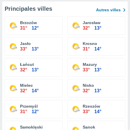
Principales villes
Autres villes
Brzozów
Jarosław
31°
12°
32°
13°
Jasło
Krosno
33°
13°
31°
14°
Łańcut
Mazury
32°
13°
33°
13°
Mielec
Nisko
32°
14°
32°
13°
Przemyśl
Rzeszów
31°
12°
33°
14°
Samoklęski
Sanok