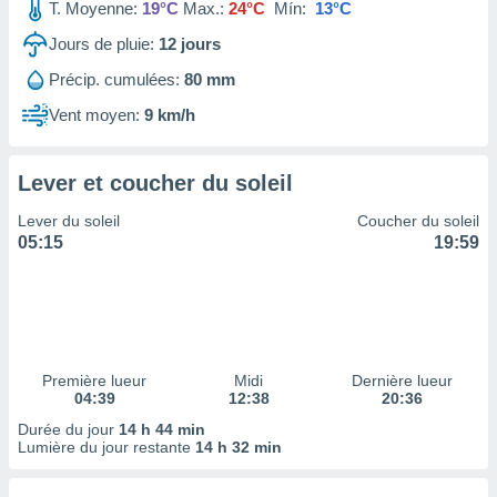
ires
T. Moyenne:
19°C
Max.:
24°C
Mín:
13°C
ons le
Jours de pluie:
12
jours
ent des
es
Précip. cumulées:
80 mm
 :
Vent moyen:
9 km/h
et/ou
 à des
ions sur
eil,
Lever et coucher du soleil
des
Lever du soleil
Coucher du soleil
limitées
05:15
19:59
nner la
, créer
ils pour
ité
lisée,
des
Première lueur
Midi
Dernière lueur
our
04:39
12:38
20:36
nner des
Durée du jour
14 h 44 min
és
Lumière du jour restante
14 h 32 min
lisées,
s profils
enus