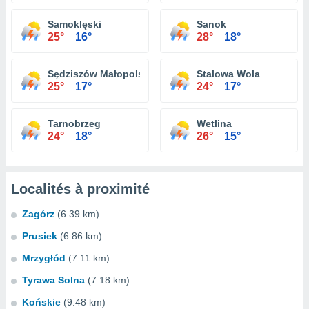
Samoklęski
Sanok
25°
16°
28°
18°
Sędziszów Małopolski
Stalowa Wola
25°
17°
24°
17°
Tarnobrzeg
Wetlina
24°
18°
26°
15°
Localités à proximité
Zagórz
(6.39 km)
Prusiek
(6.86 km)
Mrzygłód
(7.11 km)
Tyrawa Solna
(7.18 km)
Końskie
(9.48 km)