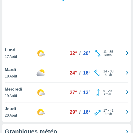
logies
e
s
tez pas
ation de
, vous
z à
à notre
Lundi
11
-
35
32°
/
20°
km/h
17 Août
.com.
 cas,
Mardi
14
-
33
us
24°
/
16°
km/h
18 Août
ns que
s
Mercredi
9
-
20
27°
/
13°
ires
km/h
19 Août
urer la
on sur le
Jeudi
17
-
42
 seront
29°
/
16°
km/h
20 Août
, et que
ies ne
as
Graphiques météo