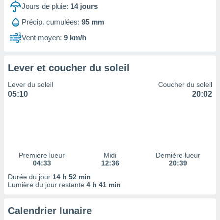
ires
Jours de pluie:
14
jours
ons le
ent des
Précip. cumulées:
95 mm
es
Vent moyen:
9 km/h
 :
et/ou
 à des
Lever et coucher du soleil
ions sur
eil,
Lever du soleil
Coucher du soleil
des
05:10
20:02
limitées
nner la
, créer
ils pour
ité
lisée,
Première lueur
Midi
Dernière lueur
04:33
12:36
20:39
des
our
Durée du jour
14 h 52 min
nner des
Lumière du jour restante
4 h 41 min
és
lisées,
Calendrier lunaire
s profils
enus