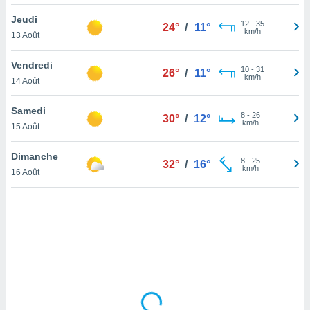
lisé en
Jeudi
 de
12
-
35
24°
/
11°
km/h
13 Août
. Vous
rouver
Vendredi
10
-
31
26°
/
11°
ations
km/h
14 Août
re
que de
Samedi
kies
8
-
26
30°
/
12°
km/h
15 Août
r votre
ement à
ment en
Dimanche
8
-
25
32°
/
16°
sur le
km/h
16 Août
res des
kies
le au
page de
te web.
MENT,
 les