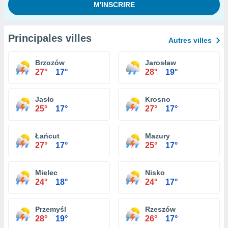
Principales villes
Autres villes
Brzozów
Jarosław
27°
17°
28°
19°
Jasło
Krosno
25°
17°
27°
17°
Łańcut
Mazury
27°
17°
25°
17°
Mielec
Nisko
24°
18°
24°
17°
Przemyśl
Rzeszów
28°
19°
26°
17°