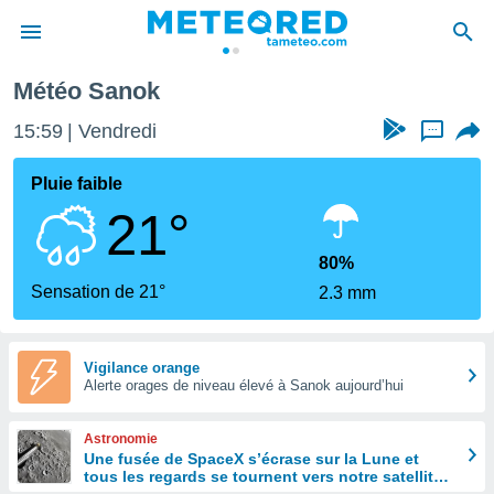
Météo Sanok
e
ntialité
15:59
Vendredi
...
enu de
o.com
Pluie faible
o.com) a
21°
aré par
onnels
80%
arantir
Sensation de 21°
2.3 mm
té des
ions
. Vous
accéder
Vigilance orange
e en
Alerte orages de niveau élevé à Sanok aujourd’hui
 les
Astronomie
s :
Une fusée de SpaceX s’écrase sur la Lune et
tous les regards se tournent vers notre satellite à
r les