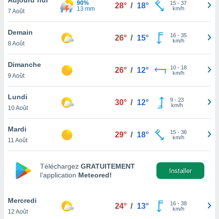
90%
n «
15
-
37
28°
/
18°
13 mm
km/h
7 Août
 et
r »,
cédez au
Demain
16
-
35
26°
/
15°
 et vous
km/h
8 Août
z
ation de
Dimanche
10
-
18
26°
/
12°
km/h
9 Août
qu'ils
 nous ou
aires,
Lundi
9
-
23
30°
/
12°
km/h
10 Août
nt de
t
Mardi
15
-
36
er le
29°
/
18°
km/h
11 Août
ement
te, ainsi
Téléchargez
GRATUITEMENT
per un
Installer
l’application
Meteored!
écifique
us
de la
Mercredi
16
-
38
24°
/
13°
 et du
km/h
12 Août