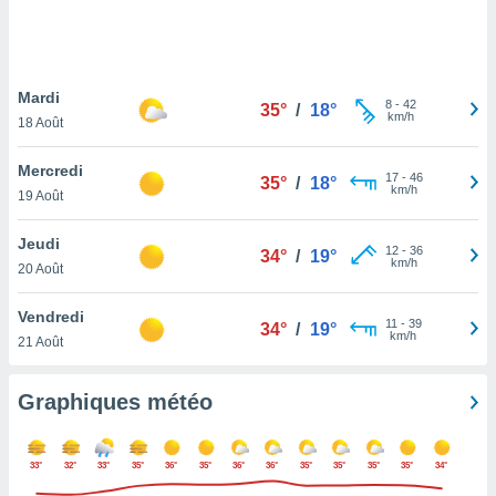
logies
e
s
Mardi
tez pas
8
-
42
35°
/
18°
km/h
ation de
18 Août
, vous
z à
Mercredi
17
-
46
35°
/
18°
à notre
km/h
19 Août
.com.
Jeudi
 cas,
12
-
36
34°
/
19°
km/h
us
20 Août
ns que
s
Vendredi
11
-
39
34°
/
19°
km/h
21 Août
ires
urer la
on sur le
Graphiques météo
 seront
, et que
ies ne
33°
32°
33°
35°
36°
35°
36°
36°
35°
35°
35°
35°
34°
as