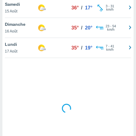
Samedi
lisé en
3
-
31
36°
/
17°
km/h
 de
15 Août
. Vous
rouver
Dimanche
23
-
54
35°
/
20°
km/h
16 Août
ations
re
Lundi
que de
7
-
41
35°
/
19°
km/h
kies
17 Août
r votre
ement à
ment en
sur le
res des
kies
le au
page de
te web.
MENT,
 les