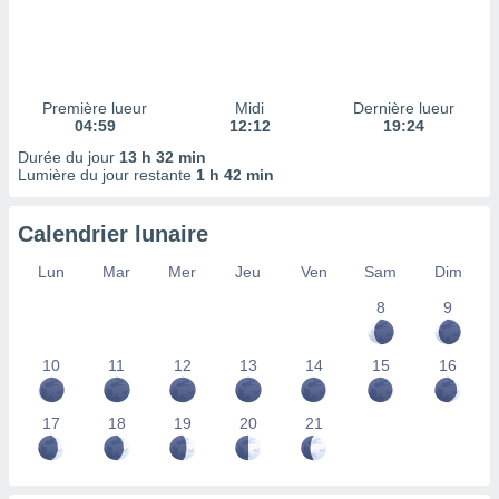
ires
ons le
ent des
es
 :
Première lueur
Midi
Dernière lueur
et/ou
04:59
12:12
19:24
 à des
Durée du jour
13 h 32 min
ions sur
Lumière du jour restante
1 h 42 min
eil,
des
limitées
Calendrier lunaire
nner la
Lun
Mar
Mer
Jeu
Ven
Sam
Dim
, créer
ils pour
8
9
ité
lisée,
10
11
12
13
14
15
16
des
our
nner des
17
18
19
20
21
és
lisées,
s profils
enus