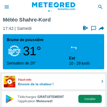
Météo Shahre-Kord
e
ntialité
17:42
Samedi
...
enu de
o.com
Brume de poussière
o.com) a
31°
aré par
onnels
Est
arantir
Sensation de 29°
10
29 km/h
té des
ions
. Vous
accéder
Flash info
e en
Encore de la chaleur !
 les
Téléchargez
GRATUITEMENT
s :
Installer
l’application
Meteored!
r les