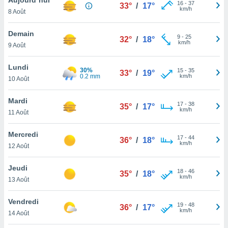
n «
16
-
37
33°
/
17°
km/h
8 Août
 et
r »,
cédez au
Demain
9
-
25
32°
/
18°
 et vous
km/h
9 Août
z
ation de
Lundi
30%
15
-
35
33°
/
19°
0.2 mm
km/h
10 Août
qu'ils
 nous ou
aires,
Mardi
17
-
38
35°
/
17°
km/h
11 Août
nt de
t
Mercredi
17
-
44
er le
36°
/
18°
km/h
12 Août
ement
te, ainsi
Jeudi
18
-
46
35°
/
18°
km/h
per un
13 Août
écifique
us
Vendredi
19
-
48
de la
36°
/
17°
km/h
14 Août
 et du