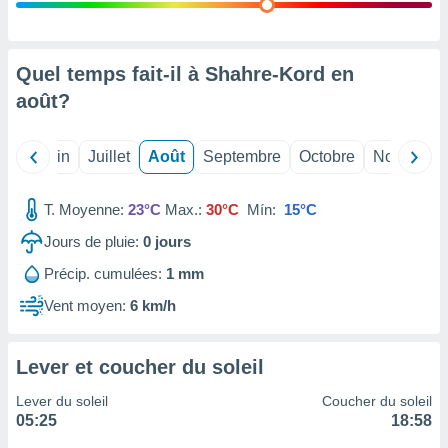
nées
lles sur
d'un
égitime,
Quel temps fait-il à Shahre-Kord en
vous
août
?
vous
 Pour ce
ous
Mai
Juin
Juillet
Août
Septembre
Octobre
Novembre
etirer
ement
T. Moyenne:
23°C
Max.:
30°C
Mín:
15°C
 opposer
ement
Jours de pluie:
0
jours
nées à
Précip. cumulées:
1 mm
ment en
 sur «
Vent moyen:
6 km/h
res
» ou
e
que de
Lever et coucher du soleil
kies
ite web.
Lever du soleil
Coucher du soleil
05:25
18:58
t nos