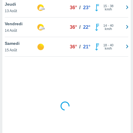
Jeudi
lisé en
15
-
38
36°
/
23°
km/h
 de
13 Août
. Vous
rouver
Vendredi
14
-
40
36°
/
22°
km/h
14 Août
ations
re
Samedi
que de
18
-
40
36°
/
21°
km/h
kies
15 Août
r votre
ement à
ment en
sur le
res des
kies
le au
page de
te web.
MENT,
 les