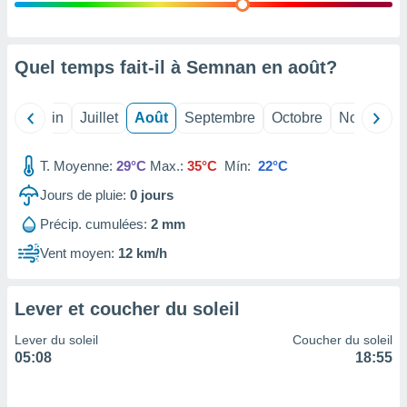
nées
lles sur
d'un
égitime,
Quel temps fait-il à Semnan en
août
?
vous
vous
 Pour ce
Mai
Juin
Juillet
Août
Septembre
Octobre
Novembre
ous
etirer
T. Moyenne:
29°C
Max.:
35°C
Mín:
22°C
ement
Jours de pluie:
0
jours
 opposer
ement
Précip. cumulées:
2 mm
nées à
ment en
Vent moyen:
12 km/h
 sur «
res
» ou
e
Lever et coucher du soleil
que de
kies
Lever du soleil
Coucher du soleil
ite web.
05:08
18:55
t nos