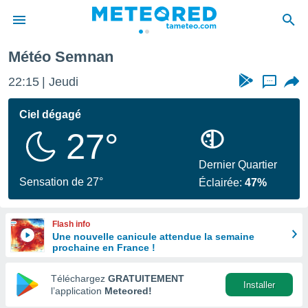
Météo Semnan
e
ntialité
22:15
Jeudi
...
enu de
o.com
Ciel dégagé
o.com) a
27°
aré par
onnels
Dernier Quartier
arantir
Sensation de 27°
Éclairée:
47%
té des
ions
. Vous
Flash info
accéder
Une nouvelle canicule attendue la semaine
e en
prochaine en France !
 les
Téléchargez
GRATUITEMENT
s :
Installer
l’application
Meteored!
r les