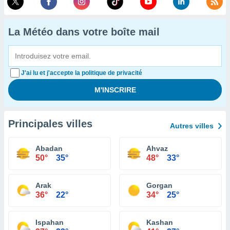
La Météo dans votre boîte mail
J'ai lu et j'accepte la politique de privacité
Principales villes
Autres villes
Abadan
Ahvaz
50°
35°
48°
33°
Arak
Gorgan
36°
22°
34°
25°
Ispahan
Kashan