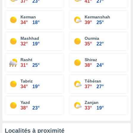
37°
23°
41°
27°
Kerman
Kermanshah
34°
18°
39°
25°
Mashhad
Ourmia
32°
19°
35°
22°
Rasht
Shiraz
31°
25°
38°
24°
Tabriz
Téhéran
34°
19°
37°
27°
Yazd
Zanjan
38°
23°
33°
19°
Localités à proximité