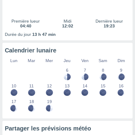
ires
ons le
ent des
es
Première lueur
Midi
Dernière lueur
 :
04:40
12:02
19:23
et/ou
Durée du jour
13 h 47 min
 à des
ions sur
eil,
Calendrier lunaire
des
limitées
Lun
Mar
Mer
Jeu
Ven
Sam
Dim
6
7
8
9
nner la
, créer
ils pour
10
11
12
13
14
15
16
ité
lisée,
des
17
18
19
our
nner des
és
lisées,
Partager les prévisions météo
s profils
enus