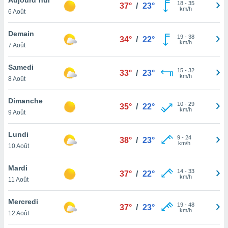
n «
18
-
35
37°
/
23°
km/h
6 Août
 et
r »,
cédez au
Demain
19
-
38
34°
/
22°
 et vous
km/h
7 Août
z
ation de
Samedi
15
-
32
33°
/
23°
km/h
8 Août
qu'ils
 nous ou
aires,
Dimanche
10
-
29
35°
/
22°
km/h
9 Août
nt de
t
Lundi
9
-
24
er le
38°
/
23°
km/h
10 Août
ement
te, ainsi
Mardi
14
-
33
37°
/
22°
km/h
per un
11 Août
écifique
us
Mercredi
19
-
48
de la
37°
/
23°
km/h
12 Août
 et du