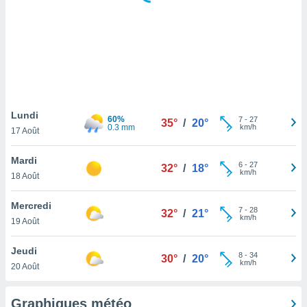
logies
e
s
tez pas
ation de
, vous
z à
à notre
Lundi
60%
7
-
27
35°
/
20°
0.3 mm
km/h
17 Août
.com.
 cas,
Mardi
6
-
27
us
32°
/
18°
km/h
18 Août
ns que
s
Mercredi
7
-
28
32°
/
21°
ires
km/h
19 Août
urer la
on sur le
Jeudi
8
-
34
 seront
30°
/
20°
km/h
20 Août
, et que
ies ne
as
Graphiques météo