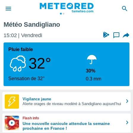
Météo Sandigliano
e
ntialité
15:02
Vendredi
...
enu de
o.com
Pluie faible
o.com) a
32°
aré par
onnels
30%
arantir
Sensation de 32°
0.3 mm
té des
ions
. Vous
accéder
Vigilance jaune
e en
Alerte orages de niveau modéré à Sandigliano aujourd’hui
 les
Flash info
s :
Une nouvelle canicule attendue la semaine
prochaine en France !
r les