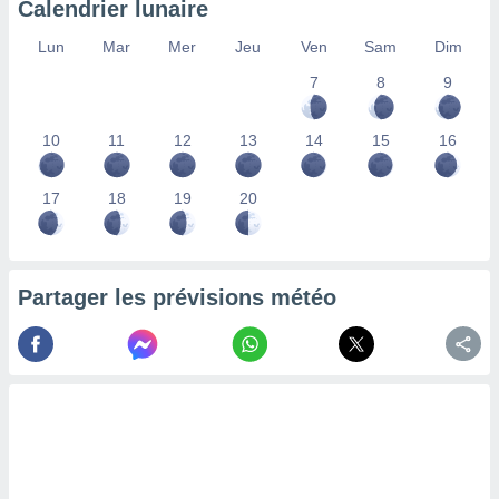
Calendrier lunaire
lisés,
des
Lun
Mar
Mer
Jeu
Ven
Sam
Dim
our
7
8
9
nner des
s
lisés,
10
11
12
13
14
15
16
la
ance des
s,
17
18
19
20
la
ance des
s,
dre les
Partager les prévisions météo
par le
ques ou
inaisons
ées
nt de
tes
,
er et
r les