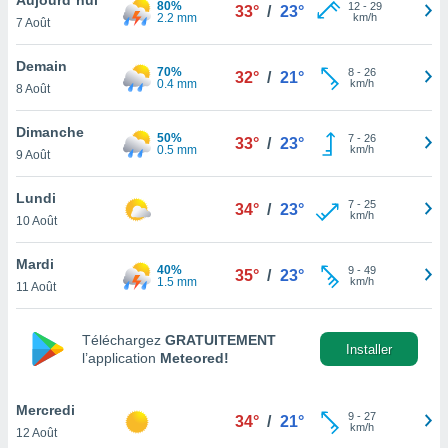
80%
n «
12
-
29
33°
/
23°
2.2 mm
km/h
7 Août
 et
r »,
cédez au
Demain
70%
8
-
26
32°
/
21°
 et vous
0.4 mm
km/h
8 Août
z
ation de
Dimanche
50%
7
-
26
33°
/
23°
0.5 mm
km/h
9 Août
qu'ils
 nous ou
aires,
Lundi
7
-
25
34°
/
23°
km/h
10 Août
nt de
t
Mardi
40%
9
-
49
er le
35°
/
23°
1.5 mm
km/h
11 Août
ement
te, ainsi
Téléchargez
GRATUITEMENT
per un
Installer
l’application
Meteored!
écifique
us
de la
Mercredi
9
-
27
34°
/
21°
 et du
km/h
12 Août