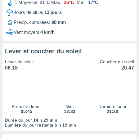
ires
T. Moyenne:
21°C
Max.:
26°C
Mín:
17°C
ons le
Jours de pluie:
13
jours
ent des
es
Précip. cumulées:
98 mm
 :
Vent moyen:
4 km/h
et/ou
 à des
ions sur
eil,
Lever et coucher du soleil
des
Lever du soleil
Coucher du soleil
limitées
06:18
20:47
nner la
, créer
ils pour
ité
lisée,
des
Première lueur
Midi
Dernière lueur
our
05:45
13:33
21:20
nner des
Durée du jour
14 h 29 min
és
Lumière du jour restante
6 h 19 min
lisées,
s profils
enus