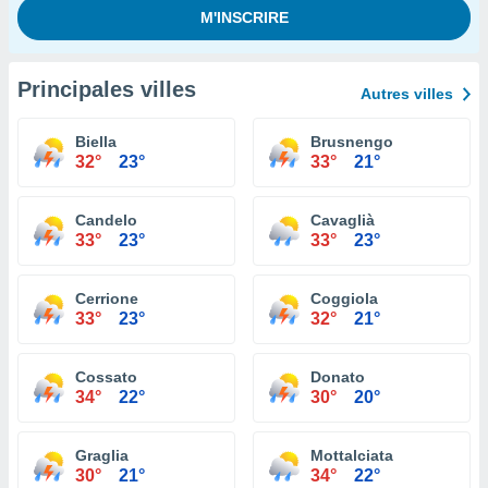
Principales villes
Autres villes
Biella
Brusnengo
32°
23°
33°
21°
Candelo
Cavaglià
33°
23°
33°
23°
Cerrione
Coggiola
33°
23°
32°
21°
Cossato
Donato
34°
22°
30°
20°
Graglia
Mottalciata
30°
21°
34°
22°