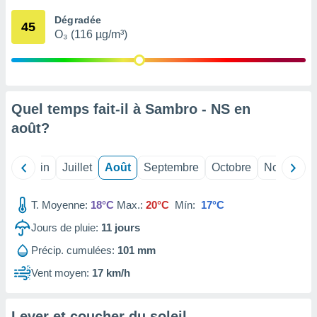
nées
Dégradée
lles sur
45
O₃ (116 µg/m³)
d'un
égitime,
vous
vous
 Pour ce
ous
Quel temps fait-il à Sambro - NS en
etirer
août
?
ement
 opposer
Mai
Juin
Juillet
Août
Septembre
Octobre
Novembre
ement
nées à
ment en
T. Moyenne:
18°C
Max.:
20°C
Mín:
17°C
 sur «
res
» ou
Jours de pluie:
11
jours
e
Précip. cumulées:
101 mm
que de
kies
Vent moyen:
17 km/h
ite web.
t nos
Lever et coucher du soleil