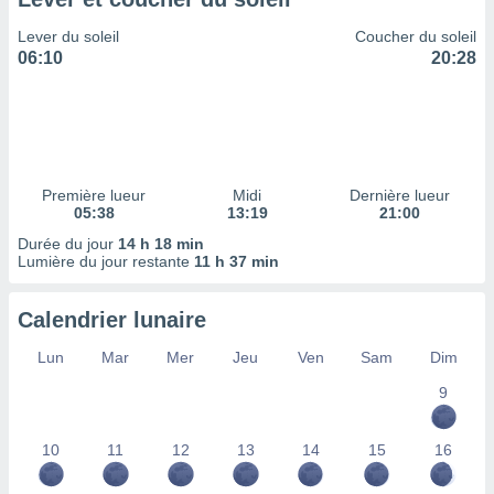
ires
ons le
Lever du soleil
Coucher du soleil
ent des
06:10
20:28
es
 :
et/ou
 à des
ions sur
eil,
Première lueur
Midi
Dernière lueur
des
05:38
13:19
21:00
limitées
Durée du jour
14 h 18 min
Lumière du jour restante
11 h 37 min
nner la
, créer
ils pour
Calendrier lunaire
ité
lisée,
Lun
Mar
Mer
Jeu
Ven
Sam
Dim
des
our
9
nner des
és
10
11
12
13
14
15
16
lisées,
s profils
enus