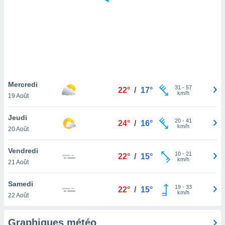
logies
e
s
tez pas
ation de
, vous
z à
à notre
Mercredi
31
-
57
22°
/
17°
km/h
19 Août
.com.
 cas,
Jeudi
20
-
41
us
24°
/
16°
km/h
20 Août
ns que
s
Vendredi
10
-
21
22°
/
15°
ires
km/h
21 Août
urer la
on sur le
Samedi
19
-
33
 seront
22°
/
15°
km/h
22 Août
, et que
ies ne
as
Graphiques météo