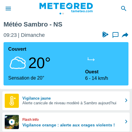
Météo Sambro - NS
e
ntialité
09:23
Dimanche
...
enu de
o.com
Couvert
o.com) a
20°
aré par
onnels
Ouest
arantir
Sensation de 20°
6
14 km/h
té des
ions
. Vous
accéder
Vigilance jaune
e en
Alerte canicule de niveau modéré à Sambro aujourd’hui
 les
s :
Flash info
Vigilance orange : alerte aux orages violents !
r les