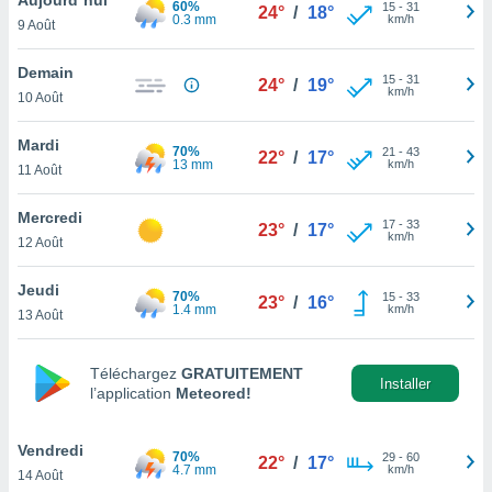
60%
n «
15
-
31
24°
/
18°
0.3 mm
km/h
9 Août
 et
r »,
cédez au
Demain
15
-
31
24°
/
19°
 et vous
km/h
10 Août
z
ation de
Mardi
70%
21
-
43
22°
/
17°
13 mm
km/h
11 Août
qu'ils
 nous ou
aires,
Mercredi
17
-
33
23°
/
17°
km/h
12 Août
nt de
t
Jeudi
70%
15
-
33
er le
23°
/
16°
1.4 mm
km/h
13 Août
ement
te, ainsi
Téléchargez
GRATUITEMENT
per un
Installer
l’application
Meteored!
écifique
us
de la
Vendredi
70%
29
-
60
22°
/
17°
 et du
4.7 mm
km/h
14 Août