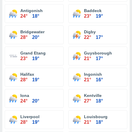
Antigonish
Baddeck
24°
18°
23°
19°
Bridgewater
Digby
28°
20°
22°
17°
Grand Etang
Guysborough
23°
19°
21°
17°
Halifax
Ingonish
28°
19°
21°
16°
Iona
Kentville
24°
20°
27°
18°
Liverpool
Louisbourg
28°
19°
21°
18°