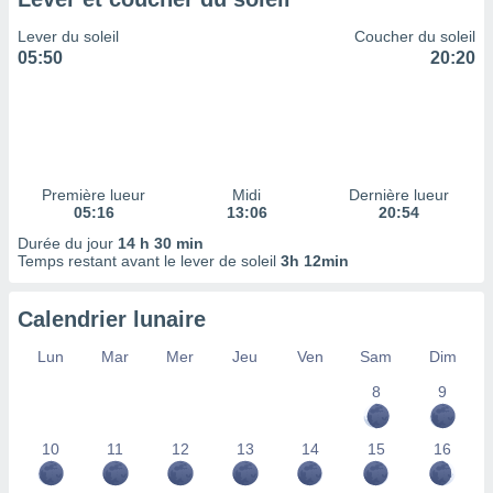
ires
ons le
Lever du soleil
Coucher du soleil
ent des
05:50
20:20
es
 :
et/ou
 à des
ions sur
eil,
Première lueur
Midi
Dernière lueur
des
05:16
13:06
20:54
limitées
Durée du jour
14 h 30 min
Temps restant avant le lever de soleil
3h 12min
nner la
, créer
ils pour
Calendrier lunaire
ité
lisée,
Lun
Mar
Mer
Jeu
Ven
Sam
Dim
des
our
8
9
nner des
és
10
11
12
13
14
15
16
lisées,
s profils
enus