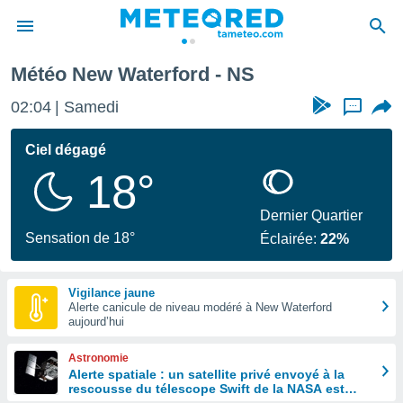
Météo New Waterford - NS
e
ntialité
02:04
Samedi
...
enu de
o.com
Ciel dégagé
o.com) a
18°
aré par
onnels
Dernier Quartier
arantir
Sensation de 18°
Éclairée:
22%
té des
ions
. Vous
Vigilance jaune
accéder
Alerte canicule de niveau modéré à New Waterford
e en
aujourd’hui
 les
Astronomie
s :
Alerte spatiale : un satellite privé envoyé à la
rescousse du télescope Swift de la NASA est
r les