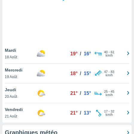
logies
e
s
tez pas
ation de
, vous
z à
à notre
Mardi
40
-
61
19°
/
16°
km/h
18 Août
.com.
 cas,
Mercredi
47
-
83
us
18°
/
15°
km/h
19 Août
ns que
s
Jeudi
25
-
45
21°
/
15°
ires
km/h
20 Août
urer la
on sur le
Vendredi
17
-
32
 seront
21°
/
13°
km/h
21 Août
, et que
ies ne
as
Graphiques météo