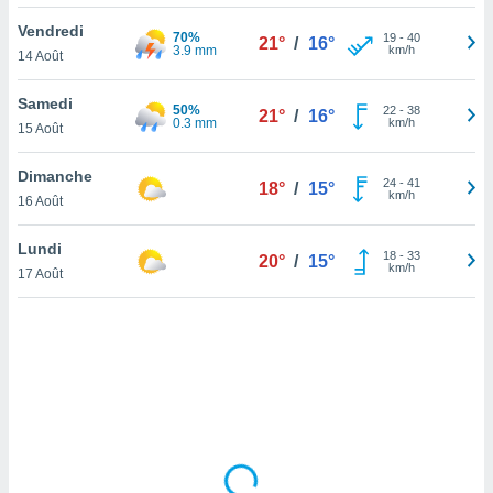
lisé en
Vendredi
 de
70%
19
-
40
21°
/
16°
3.9 mm
km/h
14 Août
. Vous
rouver
Samedi
50%
22
-
38
21°
/
16°
ations
0.3 mm
km/h
15 Août
re
que de
Dimanche
kies
24
-
41
18°
/
15°
km/h
16 Août
r votre
ement à
ment en
Lundi
18
-
33
20°
/
15°
sur le
km/h
17 Août
res des
kies
le au
page de
te web.
MENT,
 les