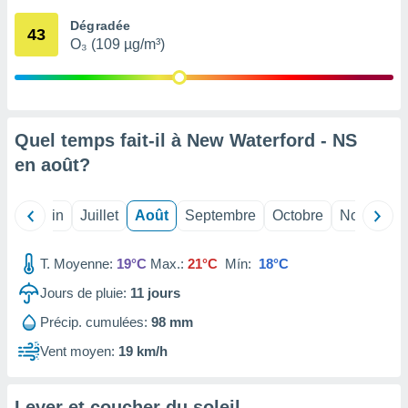
nées
Dégradée
lles sur
43
O₃ (109 µg/m³)
d'un
égitime,
vous
vous
 Pour ce
ous
Quel temps fait-il à New Waterford - NS
etirer
en
août
?
ement
 opposer
Mai
Juin
Juillet
Août
Septembre
Octobre
Novembre
ement
nées à
ment en
T. Moyenne:
19°C
Max.:
21°C
Mín:
18°C
 sur «
res
» ou
Jours de pluie:
11
jours
e
Précip. cumulées:
98 mm
que de
kies
Vent moyen:
19 km/h
ite web.
t nos
Lever et coucher du soleil