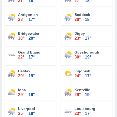
31°
18°
27°
18°
Antigonish
Baddeck
28°
17°
30°
18°
Bridgewater
Digby
30°
20°
23°
17°
Grand Etang
Guysborough
22°
17°
30°
19°
Halifax
Ingonish
29°
19°
24°
17°
Iona
Kentville
29°
19°
29°
19°
Liverpool
Louisbourg
25°
19°
23°
17°