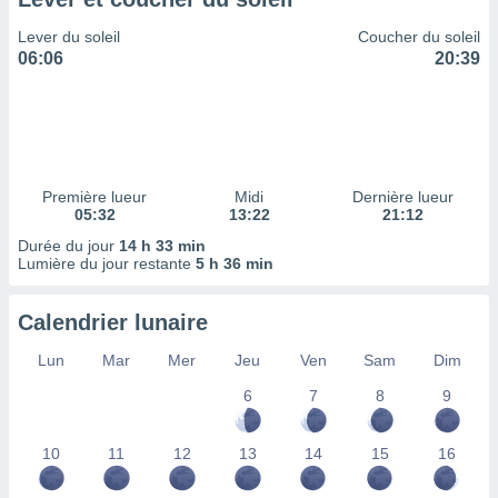
ires
ons le
Lever du soleil
Coucher du soleil
ent des
06:06
20:39
es
 :
et/ou
 à des
ions sur
eil,
Première lueur
Midi
Dernière lueur
des
05:32
13:22
21:12
limitées
Durée du jour
14 h 33 min
Lumière du jour restante
5 h 36 min
nner la
, créer
ils pour
Calendrier lunaire
ité
lisée,
Lun
Mar
Mer
Jeu
Ven
Sam
Dim
des
our
6
7
8
9
nner des
és
10
11
12
13
14
15
16
lisées,
s profils
enus