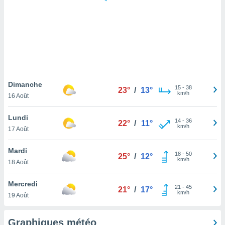
logies
e
s
tez pas
ation de
, vous
z à
à notre
Dimanche
15
-
38
23°
/
13°
km/h
16 Août
.com.
 cas,
Lundi
14
-
36
us
22°
/
11°
km/h
17 Août
ns que
s
Mardi
18
-
50
25°
/
12°
ires
km/h
18 Août
urer la
on sur le
Mercredi
21
-
45
 seront
21°
/
17°
km/h
19 Août
, et que
ies ne
as
Graphiques météo