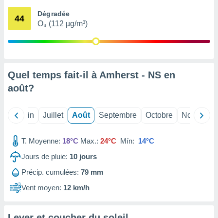
nées
Dégradée
lles sur
44
O₃ (112 µg/m³)
d'un
égitime,
vous
vous
 Pour ce
ous
Quel temps fait-il à Amherst - NS en
etirer
août
?
ement
 opposer
Mai
Juin
Juillet
Août
Septembre
Octobre
Novembre
ement
nées à
ment en
T. Moyenne:
18°C
Max.:
24°C
Mín:
14°C
 sur «
res
» ou
Jours de pluie:
10
jours
e
Précip. cumulées:
79 mm
que de
kies
Vent moyen:
12 km/h
ite web.
t nos
Lever et coucher du soleil