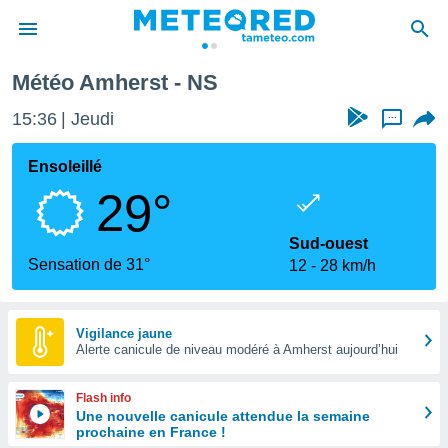
Météo Amherst - NS
e
ntialité
15:36
Jeudi
...
enu de
o.com
Ensoleillé
o.com) a
29°
aré par
onnels
Sud-ouest
arantir
Sensation de 31°
12
28 km/h
té des
ions
. Vous
accéder
Vigilance jaune
e en
Alerte canicule de niveau modéré à Amherst aujourd’hui
 les
Flash info
s :
Une nouvelle canicule attendue la semaine
prochaine en France !
r les