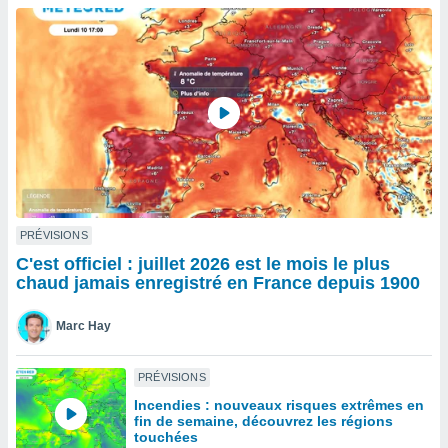
n «
 et
r »,
cédez au
 et vous
z
ation de
qu'ils
 nous ou
aires,
nt de
PRÉVISIONS
t
C'est officiel : juillet 2026 est le mois le plus
er le
chaud jamais enregistré en France depuis 1900
ement
te, ainsi
Marc Hay
per un
écifique
PRÉVISIONS
us
Incendies : nouveaux risques extrêmes en
de la
fin de semaine, découvrez les régions
 et du
touchées