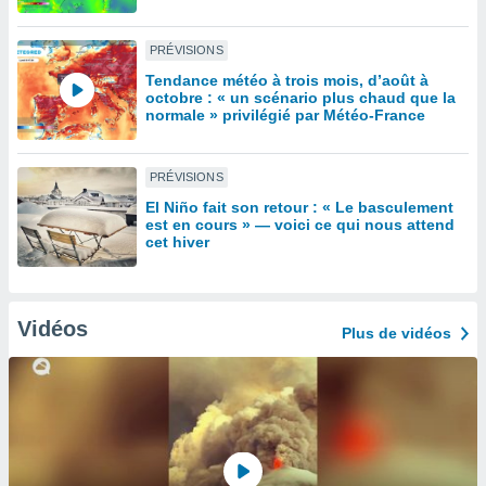
lisé en
 de
PRÉVISIONS
. Vous
rouver
Tendance météo à trois mois, d’août à
octobre : « un scénario plus chaud que la
normale » privilégié par Météo-France
ations
re
que de
PRÉVISIONS
kies
r votre
El Niño fait son retour : « Le basculement
ement à
est en cours » — voici ce qui nous attend
cet hiver
ment en
sur le
res des
kies
Vidéos
Plus de vidéos
le au
page de
te web.
MENT,
 les